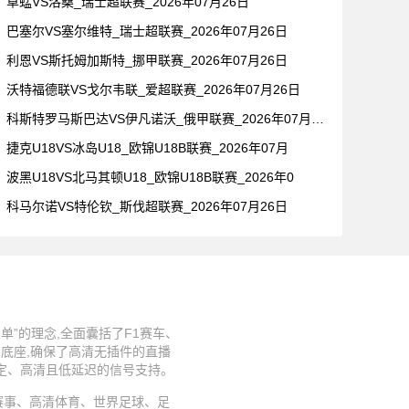
草蜢VS洛桑_瑞士超联赛_2026年07月26日
巴塞尔VS塞尔维特_瑞士超联赛_2026年07月26日
利恩VS斯托姆加斯特_挪甲联赛_2026年07月26日
沃特福德联VS戈尔韦联_爱超联赛_2026年07月26日
科斯特罗马斯巴达VS伊凡诺沃_俄甲联赛_2026年07月26
捷克U18VS冰岛U18_欧锦U18B联赛_2026年07月
波黑U18VS北马其顿U18_欧锦U18B联赛_2026年0
科马尔诺VS特伦钦_斯伐超联赛_2026年07月26日
”的理念,全面囊括了F1赛车、
术底座,确保了高清无插件的直播
稳定、高清且低延迟的信号支持。
、足球赛事、高清体育、世界足球、足