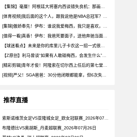
【集锦】毫厘！阿根廷大将塞内西谈错失良机：那画面永远不会从脑
[体育视频]我后面的这个人，跟我说他是NBA总冠军？兄弟们真
[集锦]傲娇奉先！伊布：谁说我爱梅西，我只是喜欢，他也爱我
[值得一看]真香！伊布：我爸死要面子，送他奔驰当面不要，背后
【球迷看点】未来是你的库里儿子卡农这一招一式很有父亲的样子啊
【Z原创】利马曾谈“如果有人敢碰梅西，会发生什么”：这种凝聚
[精彩剪辑]青年才俊！阿隆索在切尔西上任后的第七堂训练课！
[视频]严父！SGA爸爸：30分他闭眼都能拿，但6次失误我就
推荐直播
索斯诺维茨女足VS亚隆城女足_欧女冠联赛_2026年07月2
布隆德比VS奥胡斯_丹麦超联赛_2026年07月26日