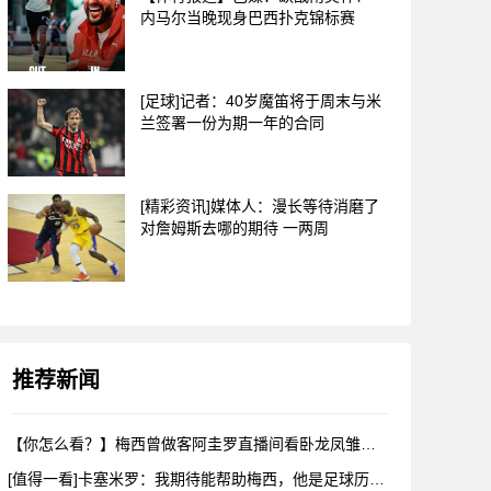
内马尔当晚现身巴西扑克锦标赛
[足球]记者：40岁魔笛将于周末与米
兰签署一份为期一年的合同
[精彩资讯]媒体人：漫长等待消磨了
对詹姆斯去哪的期待 一两周
推荐新闻
【你怎么看？】梅西曾做客阿圭罗直播间看卧龙凤雏，戈麦斯自比小
[值得一看]卡塞米罗：我期待能帮助梅西，他是足球历史上最伟大