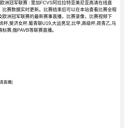
0分，欧洲冠军联赛 : 里加FCVS阿拉拉特亚美尼亚高清在线直
，比赛数据实时更新。比赛结束后可以在本站查看比赛全程
及欧洲冠军联赛的最新赛事直播，比赛录像，比赛视频下
,斐济女杯,葡青联U19,大运男足,比甲,高级杯,荷青乙,乌
锦标赛,俄PAVB等联赛直播。
清直播]