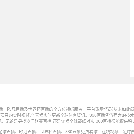
播、欧冠直播及世界杯直播的全方位视听服务。平台秉承“看球从未如此简单
技项目的实时视频,全天候实时更新全球体育资讯。360直播凭借强大的技
率。无论是寻找冷门联赛直播,还是守候全球巅峰对决,360直播都能提供
25 360直播、足球直播、欧冠直播、世界杯直播、360直播免费看球、在线视频