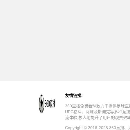
友情链接:
360直播免费看球致力于提供足球直
UFC格斗、网球及斯诺克等多种竞
流体验,极大地提升了用户的观赛效
Copyright © 2016-20