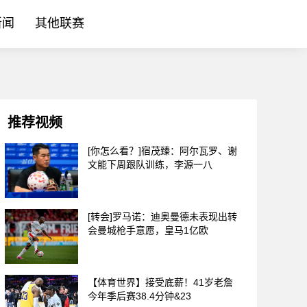
新闻
其他联赛
推荐视频
[你怎么看？]宿茂臻：阿尔瓦罗、谢
文能下周跟队训练，李源一八
[转会]罗马诺：迪奥曼德未表现出转
会曼城枪手意愿，皇马1亿欧
【体育世界】接受底薪！41岁老詹
今年季后赛38.4分钟&23