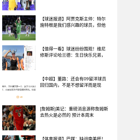
【球迷报道】阿贾克斯主帅：特尔
施特根是我们感兴趣的球员，但他
【值得一看】球迷纷纷围观！维尼
修斯评论哈兰德：生日快乐兄弟，
【中超】董路：还会有09留洋球员
回归国内，不是不想留洋而是现
[詹姆斯]美记：重磅消息源称詹姆斯
去热火是必然的 预计本周末
【体育报道】巴媒：缺战南美杯！