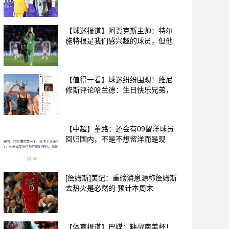
【球迷报道】阿贾克斯主帅：特尔
施特根是我们感兴趣的球员，但他
【值得一看】球迷纷纷围观！维尼
修斯评论哈兰德：生日快乐兄弟，
【中超】董路：还会有09留洋球员
回归国内，不是不想留洋而是现
[詹姆斯]美记：重磅消息源称詹姆斯
去热火是必然的 预计本周末
【体育报道】巴媒：缺战南美杯！