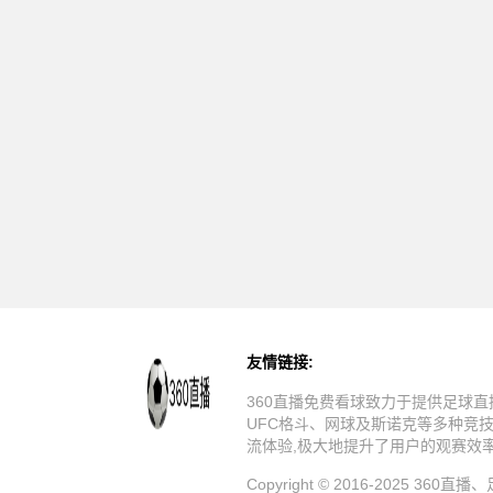
友情链接:
360直播免费看球致力于提供足球直
UFC格斗、网球及斯诺克等多种竞
流体验,极大地提升了用户的观赛效
Copyright © 2016-20