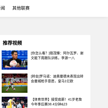
新闻
其他联赛
推荐视频
[你怎么看？]宿茂臻：阿尔瓦罗、谢
文能下周跟队训练，李源一八
[转会]罗马诺：迪奥曼德未表现出转
会曼城枪手意愿，皇马1亿欧
【体育世界】接受底薪！41岁老詹
今年季后赛38.4分钟&23