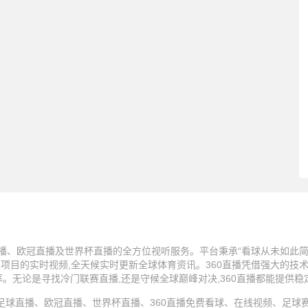
播、欧冠直播及世界杯直播的全方位视听服务。平台秉承“看球从未如此简单
技项目的实时视频,全天候实时更新全球体育资讯。360直播凭借强大的技
率。无论是寻找冷门联赛直播,还是守候全球巅峰对决,360直播都能提供
25 360直播、足球直播、欧冠直播、世界杯直播、360直播免费看球、在线视频