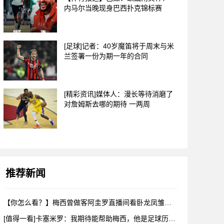
内马尔当晚现身巴西扑克锦标赛
[足球]记者：40岁魔笛将于周末与米
兰签署一份为期一年的合同
[精彩资讯]媒体人：漫长等待消磨了
对詹姆斯去哪的期待 一两周
推荐新闻
【你怎么看？】梅西曾做客阿圭罗直播间看卧龙凤雏，戈麦斯自比小
[值得一看]卡塞米罗：我期待能帮助梅西，他是足球历史上最伟大