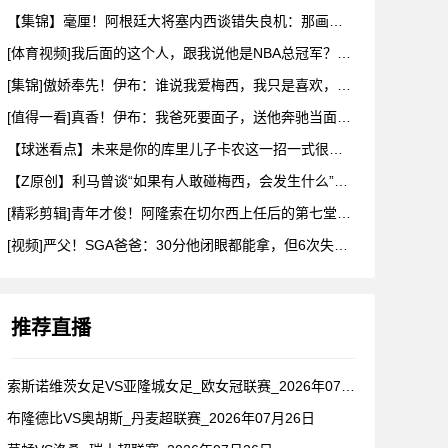
【集锦】毫厘！阿根廷大将塞内西谈错失良机：那画面永远不会从脑
[体育视频]我后面的这个人，跟我说他是NBA总冠军？兄弟们真
[集锦]傲娇奉先！伊布：谁说我爱梅西，我只是喜欢，他也爱我
[值得一看]真香！伊布：我爸死要面子，送他奔驰当面不要，背后
【球迷看点】未来是你的库里儿子卡农这一招一式很有父亲的样子啊
【Z原创】利马曾谈“如果有人敢碰梅西，会发生什么”：这种凝聚
[精彩剪辑]青年才俊！阿隆索在切尔西上任后的第七堂训练课！
[视频]严父！SGA爸爸：30分他闭眼都能拿，但6次失误我就
推荐直播
索斯诺维茨女足VS亚隆城女足_欧女冠联赛_2026年07月2
布隆德比VS奥胡斯_丹麦超联赛_2026年07月26日