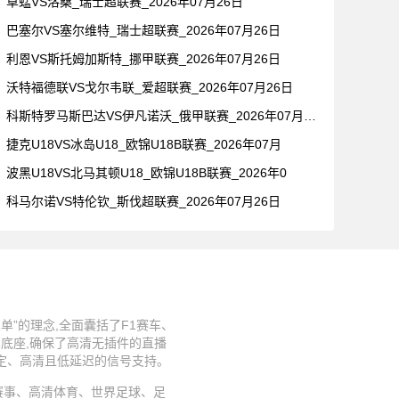
草蜢VS洛桑_瑞士超联赛_2026年07月26日
巴塞尔VS塞尔维特_瑞士超联赛_2026年07月26日
利恩VS斯托姆加斯特_挪甲联赛_2026年07月26日
沃特福德联VS戈尔韦联_爱超联赛_2026年07月26日
科斯特罗马斯巴达VS伊凡诺沃_俄甲联赛_2026年07月26
捷克U18VS冰岛U18_欧锦U18B联赛_2026年07月
波黑U18VS北马其顿U18_欧锦U18B联赛_2026年0
科马尔诺VS特伦钦_斯伐超联赛_2026年07月26日
”的理念,全面囊括了F1赛车、
术底座,确保了高清无插件的直播
稳定、高清且低延迟的信号支持。
、足球赛事、高清体育、世界足球、足