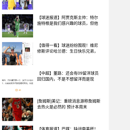
【球迷报道】阿贾克斯主帅：特尔
施特根是我们感兴趣的球员，但他
【值得一看】球迷纷纷围观！维尼
修斯评论哈兰德：生日快乐兄弟，
【中超】董路：还会有09留洋球员
回归国内，不是不想留洋而是现
[詹姆斯]美记：重磅消息源称詹姆斯
去热火是必然的 预计本周末
【体育报道】巴媒：缺战南美杯！