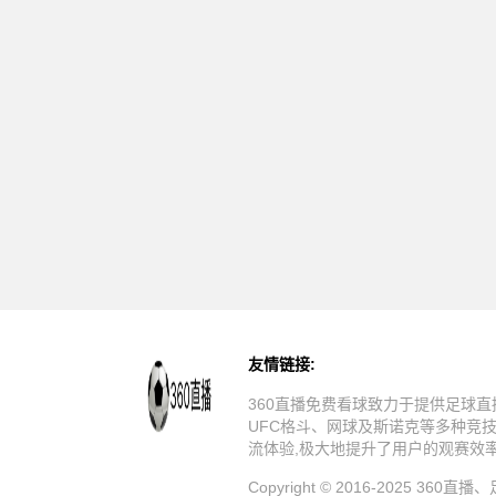
友情链接:
360直播免费看球致力于提供足球直
UFC格斗、网球及斯诺克等多种竞
流体验,极大地提升了用户的观赛效
Copyright © 2016-20