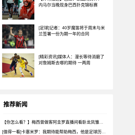
内马尔当晚现身巴西扑克锦标赛
[足球]记者：40岁魔笛将于周末与米
兰签署一份为期一年的合同
[精彩资讯]媒体人：漫长等待消磨了
对詹姆斯去哪的期待 一两周
推荐新闻
【你怎么看？】梅西曾做客阿圭罗直播间看卧龙凤雏，戈麦斯自比小
[值得一看]卡塞米罗：我期待能帮助梅西，他是足球历史上最伟大