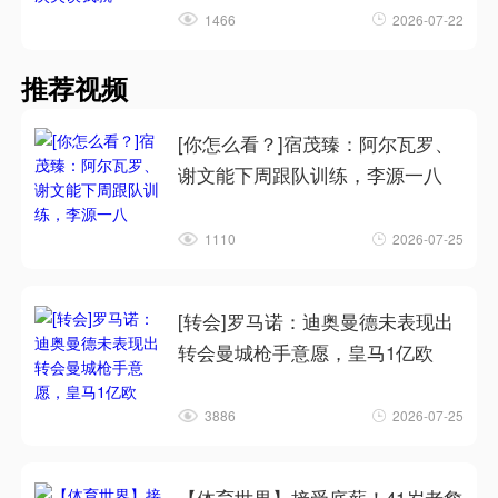
1466
2026-07-22
推荐视频
[你怎么看？]宿茂臻：阿尔瓦罗、
谢文能下周跟队训练，李源一八
1110
2026-07-25
[转会]罗马诺：迪奥曼德未表现出
转会曼城枪手意愿，皇马1亿欧
3886
2026-07-25