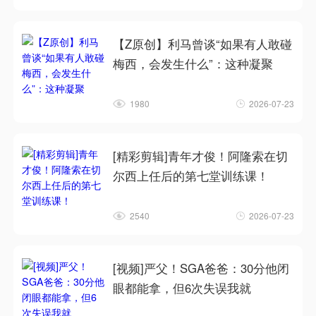
【Z原创】利马曾谈“如果有人敢碰
梅西，会发生什么”：这种凝聚
1980
2026-07-23
[精彩剪辑]青年才俊！阿隆索在切
尔西上任后的第七堂训练课！
2540
2026-07-23
[视频]严父！SGA爸爸：30分他闭
眼都能拿，但6次失误我就