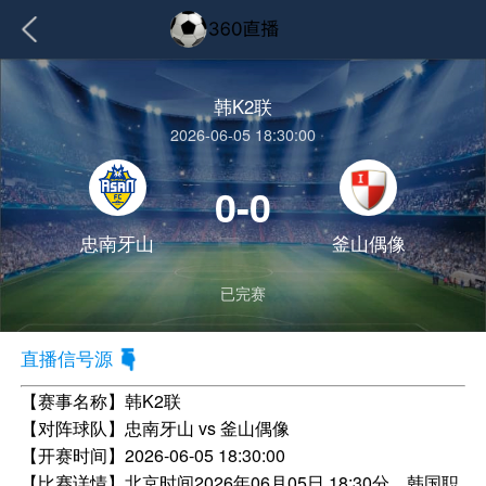
韩K2联
2026-06-05 18:30:00
0-0
忠南牙山
釜山偶像
已完赛
直播信号源
【赛事名称】
韩K2联
【对阵球队】
忠南牙山 vs 釜山偶像
【开赛时间】
2026-06-05 18:30:00
【比赛详情】
北京时间2026年06月05日 18:30分，韩国职