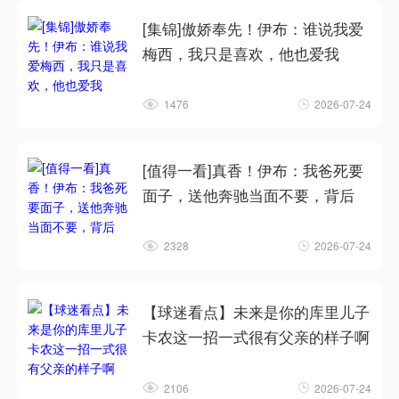
[集锦]傲娇奉先！伊布：谁说我爱
梅西，我只是喜欢，他也爱我
1476
2026-07-24
[值得一看]真香！伊布：我爸死要
面子，送他奔驰当面不要，背后
2328
2026-07-24
【球迷看点】未来是你的库里儿子
卡农这一招一式很有父亲的样子啊
2106
2026-07-24