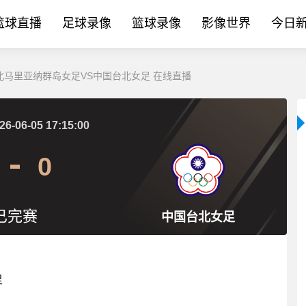
篮球直播
足球录像
篮球录像
影像世界
今日
杯 北马里亚纳群岛女足VS中国台北女足 在线直播
26-06-05 17:15:00
0
已完赛
中国台北女足
足