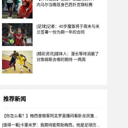
内马尔当晚现身巴西扑克锦标赛
[足球]记者：40岁魔笛将于周末与米
兰签署一份为期一年的合同
[精彩资讯]媒体人：漫长等待消磨了
对詹姆斯去哪的期待 一两周
推荐新闻
【你怎么看？】梅西曾做客阿圭罗直播间看卧龙凤雏，戈麦斯自比小
[值得一看]卡塞米罗：我期待能帮助梅西，他是足球历史上最伟大