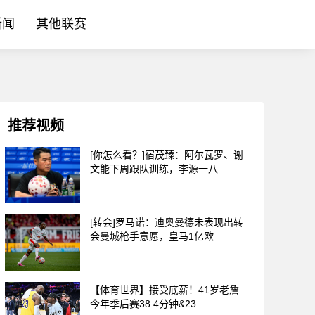
新闻
其他联赛
推荐视频
[你怎么看？]宿茂臻：阿尔瓦罗、谢
文能下周跟队训练，李源一八
[转会]罗马诺：迪奥曼德未表现出转
会曼城枪手意愿，皇马1亿欧
【体育世界】接受底薪！41岁老詹
今年季后赛38.4分钟&23