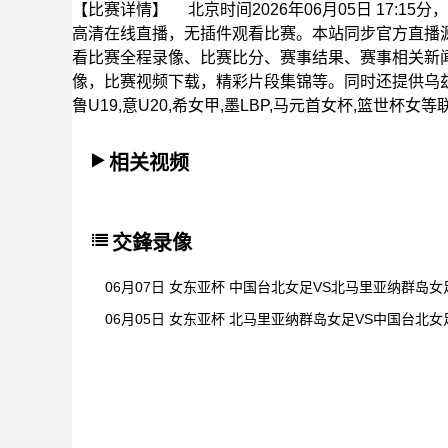
【比赛详情】
北京时间2026年06月05日 17:
高清在线直播，无插件观看比赛。本站同步官方直播
看比赛全程录像、比赛比分、赛事结果、赛事相关新
像，比赛视频下载，精彩片段集锦等。同时还提供乌兹超杯,
鲁U19,意U20,希女甲,墨LBP,马元首女杯,篮世杯女
相关视频
交鋒录像
06月07日 女东亚杯 中国台北女足VS北马里亚纳群岛女
06月05日 女东亚杯 北马里亚纳群岛女足VS中国台北女