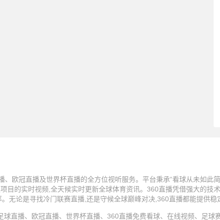
播、欧冠直播及世界杯直播的全方位视听服务。平台秉承“看球从未如此简单
技项目的实时视频,全天候实时更新全球体育资讯。360直播凭借强大的技
率。无论是寻找冷门联赛直播,还是守候全球巅峰对决,360直播都能提供
25 360直播、足球直播、欧冠直播、世界杯直播、360直播免费看球、在线视频