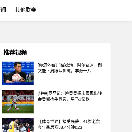
新闻
其他联赛
推荐视频
[你怎么看？]宿茂臻：阿尔瓦罗、谢
文能下周跟队训练，李源一八
[转会]罗马诺：迪奥曼德未表现出转
会曼城枪手意愿，皇马1亿欧
【体育世界】接受底薪！41岁老詹
今年季后赛38.4分钟&23