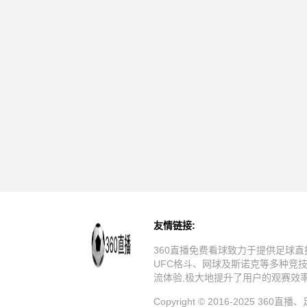
友情链接:
360直播免费看球致力于提供足球直
UFC格斗、网球及斯诺克等多种竞
流体验,极大地提升了用户的观赛效
Copyright © 2016-20