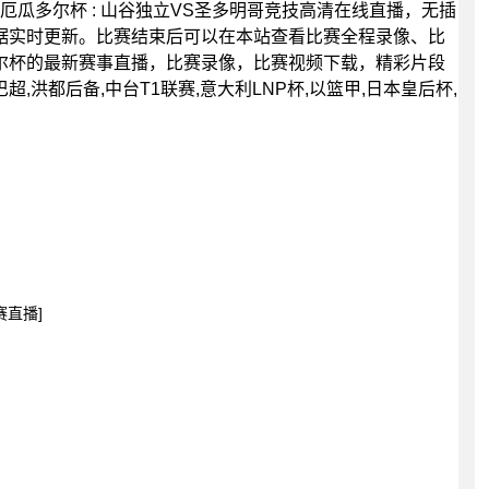
00分，厄瓜多尔杯 : 山谷独立VS圣多明哥竞技高清在线直播，无插
据实时更新。比赛结束后可以在本站查看比赛全程录像、比
尔杯的最新赛事直播，比赛录像，比赛视频下载，精彩片段
超,洪都后备,中台T1联赛,意大利LNP杯,以篮甲,日本皇后杯,
赛直播]