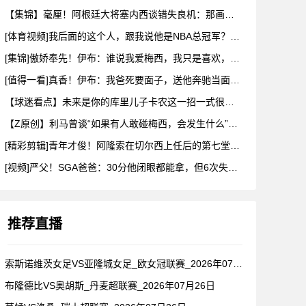
【集锦】毫厘！阿根廷大将塞内西谈错失良机：那画面永远不会从脑
[体育视频]我后面的这个人，跟我说他是NBA总冠军？兄弟们真
[集锦]傲娇奉先！伊布：谁说我爱梅西，我只是喜欢，他也爱我
[值得一看]真香！伊布：我爸死要面子，送他奔驰当面不要，背后
【球迷看点】未来是你的库里儿子卡农这一招一式很有父亲的样子啊
【Z原创】利马曾谈“如果有人敢碰梅西，会发生什么”：这种凝聚
[精彩剪辑]青年才俊！阿隆索在切尔西上任后的第七堂训练课！
[视频]严父！SGA爸爸：30分他闭眼都能拿，但6次失误我就
推荐直播
索斯诺维茨女足VS亚隆城女足_欧女冠联赛_2026年07月2
布隆德比VS奥胡斯_丹麦超联赛_2026年07月26日