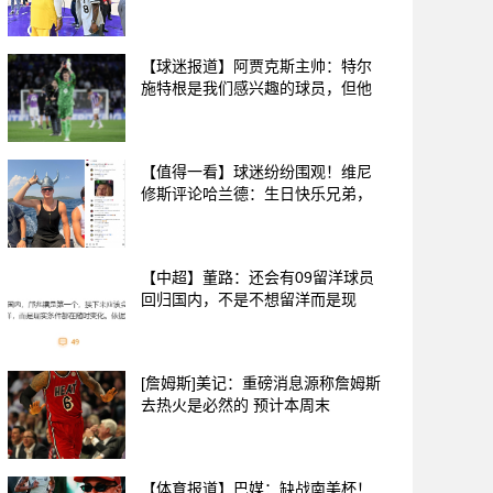
【球迷报道】阿贾克斯主帅：特尔
施特根是我们感兴趣的球员，但他
【值得一看】球迷纷纷围观！维尼
修斯评论哈兰德：生日快乐兄弟，
【中超】董路：还会有09留洋球员
回归国内，不是不想留洋而是现
[詹姆斯]美记：重磅消息源称詹姆斯
去热火是必然的 预计本周末
【体育报道】巴媒：缺战南美杯！