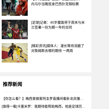
内马尔当晚现身巴西扑克锦标赛
[足球]记者：40岁魔笛将于周末与米
兰签署一份为期一年的合同
[精彩资讯]媒体人：漫长等待消磨了
对詹姆斯去哪的期待 一两周
推荐新闻
【你怎么看？】梅西曾做客阿圭罗直播间看卧龙凤雏，戈麦斯自比小
[值得一看]卡塞米罗：我期待能帮助梅西，他是足球历史上最伟大