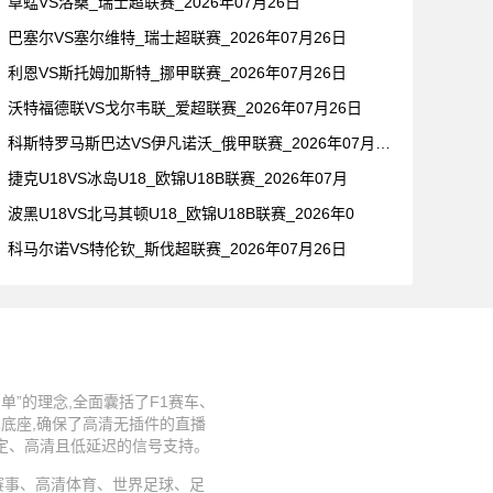
草蜢VS洛桑_瑞士超联赛_2026年07月26日
巴塞尔VS塞尔维特_瑞士超联赛_2026年07月26日
利恩VS斯托姆加斯特_挪甲联赛_2026年07月26日
沃特福德联VS戈尔韦联_爱超联赛_2026年07月26日
科斯特罗马斯巴达VS伊凡诺沃_俄甲联赛_2026年07月26
捷克U18VS冰岛U18_欧锦U18B联赛_2026年07月
波黑U18VS北马其顿U18_欧锦U18B联赛_2026年0
科马尔诺VS特伦钦_斯伐超联赛_2026年07月26日
”的理念,全面囊括了F1赛车、
术底座,确保了高清无插件的直播
稳定、高清且低延迟的信号支持。
、足球赛事、高清体育、世界足球、足