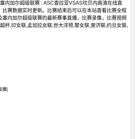
0分，塞内加尔超级联赛 : ASC查拉亚VSAS坎贝内高清在线直
，比赛数据实时更新。比赛结束后可以在本站查看比赛全程
及塞内加尔超级联赛的最新赛事直播，比赛录像，比赛视频
杯,印女联,孟加拉女联,世大洋预,黎女联,斐济联,约旦女联,
直播]