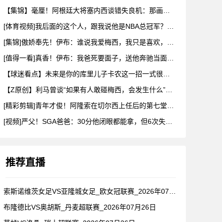
【集锦】毫厘！阿根廷大将塞内西谈错失良机：那画面永远不会从脑
[体育视频]我后面的这个人，跟我说他是NBA总冠军？兄弟们真
[集锦]傲娇奉先！伊布：谁说我爱梅西，我只是喜欢，他也爱我
[值得一看]真香！伊布：我爸死要面子，送他奔驰当面不要，背后
【球迷看点】未来是你的库里儿子卡农这一招一式很有父亲的样子啊
【Z原创】利马曾谈“如果有人敢碰梅西，会发生什么”：这种凝聚
[精彩剪辑]青年才俊！阿隆索在切尔西上任后的第七堂训练课！
[视频]严父！SGA爸爸：30分他闭眼都能拿，但6次失误我就
推荐直播
索斯诺维茨女足VS亚隆城女足_欧女冠联赛_2026年07月2
布隆德比VS奥胡斯_丹麦超联赛_2026年07月26日