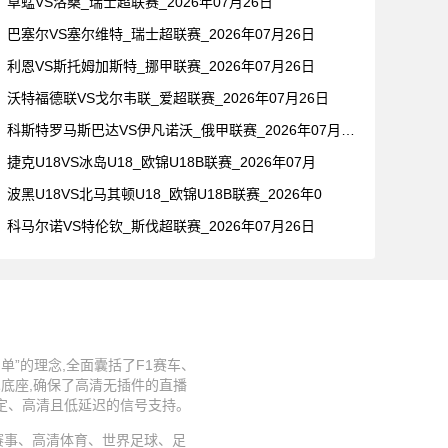
草蜢VS洛桑_瑞士超联赛_2026年07月26日
巴塞尔VS塞尔维特_瑞士超联赛_2026年07月26日
利恩VS斯托姆加斯特_挪甲联赛_2026年07月26日
沃特福德联VS戈尔韦联_爱超联赛_2026年07月26日
科斯特罗马斯巴达VS伊凡诺沃_俄甲联赛_2026年07月26
捷克U18VS冰岛U18_欧锦U18B联赛_2026年07月
波黑U18VS北马其顿U18_欧锦U18B联赛_2026年0
科马尔诺VS特伦钦_斯伐超联赛_2026年07月26日
”的理念,全面囊括了F1赛车、
术底座,确保了高清无插件的直播
稳定、高清且低延迟的信号支持。
、足球赛事、高清体育、世界足球、足