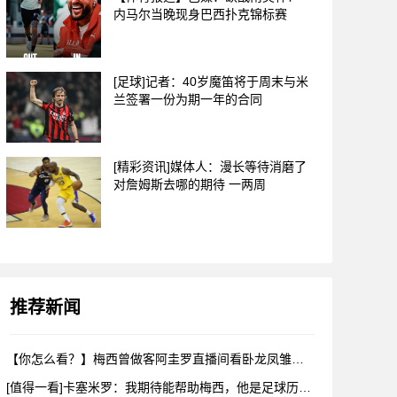
内马尔当晚现身巴西扑克锦标赛
[足球]记者：40岁魔笛将于周末与米
兰签署一份为期一年的合同
[精彩资讯]媒体人：漫长等待消磨了
对詹姆斯去哪的期待 一两周
推荐新闻
【你怎么看？】梅西曾做客阿圭罗直播间看卧龙凤雏，戈麦斯自比小
[值得一看]卡塞米罗：我期待能帮助梅西，他是足球历史上最伟大