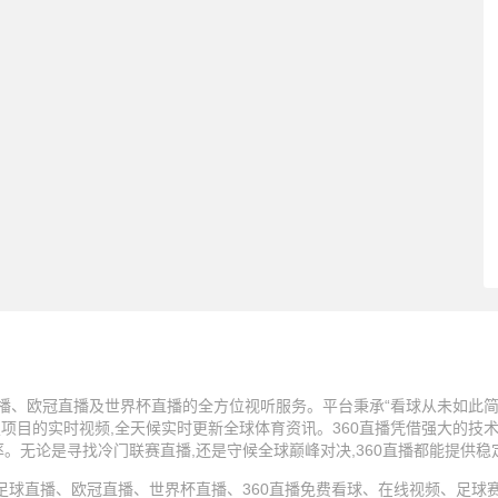
播、欧冠直播及世界杯直播的全方位视听服务。平台秉承“看球从未如此简单
技项目的实时视频,全天候实时更新全球体育资讯。360直播凭借强大的技
率。无论是寻找冷门联赛直播,还是守候全球巅峰对决,360直播都能提供
25 360直播、足球直播、欧冠直播、世界杯直播、360直播免费看球、在线视频