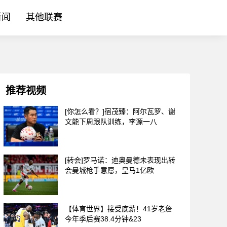
新闻
其他联赛
推荐视频
[你怎么看？]宿茂臻：阿尔瓦罗、谢
文能下周跟队训练，李源一八
[转会]罗马诺：迪奥曼德未表现出转
会曼城枪手意愿，皇马1亿欧
【体育世界】接受底薪！41岁老詹
今年季后赛38.4分钟&23