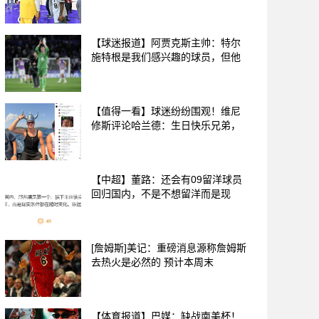
【球迷报道】阿贾克斯主帅：特尔
施特根是我们感兴趣的球员，但他
【值得一看】球迷纷纷围观！维尼
修斯评论哈兰德：生日快乐兄弟，
【中超】董路：还会有09留洋球员
回归国内，不是不想留洋而是现
[詹姆斯]美记：重磅消息源称詹姆斯
去热火是必然的 预计本周末
【体育报道】巴媒：缺战南美杯！