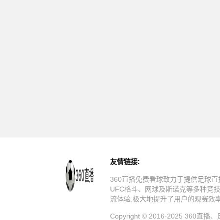
友情链接:
360直播免费看球致力于提供足球直
UFC格斗、网球及斯诺克等多种竞
流体验,极大地提升了用户的观赛效
Copyright © 2016-20