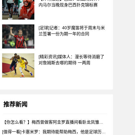
内马尔当晚现身巴西扑克锦标赛
[足球]记者：40岁魔笛将于周末与米
兰签署一份为期一年的合同
[精彩资讯]媒体人：漫长等待消磨了
对詹姆斯去哪的期待 一两周
推荐新闻
【你怎么看？】梅西曾做客阿圭罗直播间看卧龙凤雏，戈麦斯自比小
[值得一看]卡塞米罗：我期待能帮助梅西，他是足球历史上最伟大