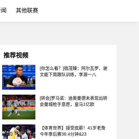
新闻
其他联赛
推荐视频
[你怎么看？]宿茂臻：阿尔瓦罗、谢
文能下周跟队训练，李源一八
[转会]罗马诺：迪奥曼德未表现出转
会曼城枪手意愿，皇马1亿欧
【体育世界】接受底薪！41岁老詹
今年季后赛38.4分钟&23