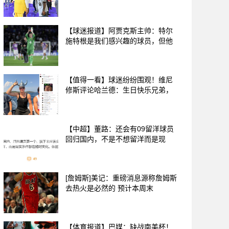
【球迷报道】阿贾克斯主帅：特尔
施特根是我们感兴趣的球员，但他
【值得一看】球迷纷纷围观！维尼
修斯评论哈兰德：生日快乐兄弟，
【中超】董路：还会有09留洋球员
回归国内，不是不想留洋而是现
[詹姆斯]美记：重磅消息源称詹姆斯
去热火是必然的 预计本周末
【体育报道】巴媒：缺战南美杯！