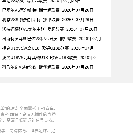
草蜢VS洛桑_瑞士超联赛_2026年07月26日
巴塞尔VS塞尔维特_瑞士超联赛_2026年07月26日
利恩VS斯托姆加斯特_挪甲联赛_2026年07月26日
沃特福德联VS戈尔韦联_爱超联赛_2026年07月26日
科斯特罗马斯巴达VS伊凡诺沃_俄甲联赛_2026年07月26
捷克U18VS冰岛U18_欧锦U18B联赛_2026年07月
波黑U18VS北马其顿U18_欧锦U18B联赛_2026年0
科马尔诺VS特伦钦_斯伐超联赛_2026年07月26日
”的理念,全面囊括了F1赛车、
术底座,确保了高清无插件的直播
稳定、高清且低延迟的信号支持。
、足球赛事、高清体育、世界足球、足