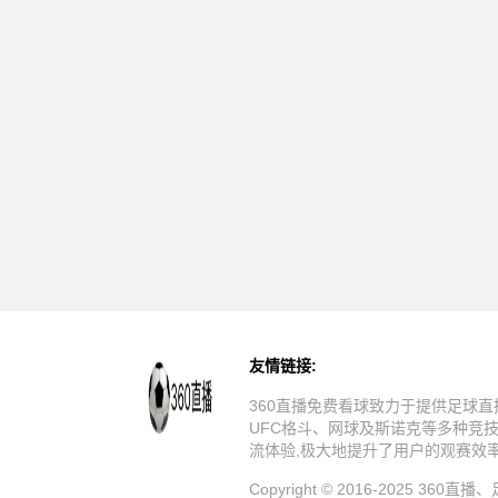
友情链接:
360直播免费看球致力于提供足球直
UFC格斗、网球及斯诺克等多种竞
流体验,极大地提升了用户的观赛效
Copyright © 2016-20