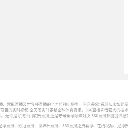
播、欧冠直播及世界杯直播的全方位视听服务。平台秉承“看球从未如此简单
技项目的实时视频,全天候实时更新全球体育资讯。360直播凭借强大的技
率。无论是寻找冷门联赛直播,还是守候全球巅峰对决,360直播都能提供
25 360直播、足球直播、欧冠直播、世界杯直播、360直播免费看球、在线视频