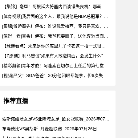
【集锦】毫厘！阿根廷大将塞内西谈错失良机：那画面永远不会从脑
[体育视频]我后面的这个人，跟我说他是NBA总冠军？兄弟们真
[集锦]傲娇奉先！伊布：谁说我爱梅西，我只是喜欢，他也爱我
[值得一看]真香！伊布：我爸死要面子，送他奔驰当面不要，背后
【球迷看点】未来是你的库里儿子卡农这一招一式很有父亲的样子啊
【Z原创】利马曾谈“如果有人敢碰梅西，会发生什么”：这种凝聚
[精彩剪辑]青年才俊！阿隆索在切尔西上任后的第七堂训练课！
[视频]严父！SGA爸爸：30分他闭眼都能拿，但6次失误我就
推荐直播
索斯诺维茨女足VS亚隆城女足_欧女冠联赛_2026年07月2
布隆德比VS奥胡斯_丹麦超联赛_2026年07月26日