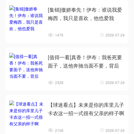
[集锦]傲娇奉先！伊布：谁说我爱
梅西，我只是喜欢，他也爱我
1476
2026-07-24
[值得一看]真香！伊布：我爸死要
面子，送他奔驰当面不要，背后
2328
2026-07-24
【球迷看点】未来是你的库里儿子
卡农这一招一式很有父亲的样子啊
2106
2026-07-24