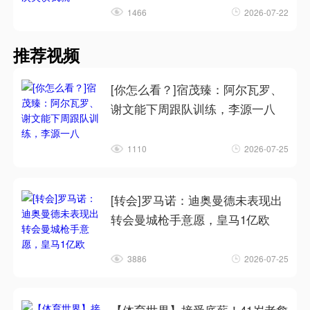
1466
2026-07-22
推荐视频
[你怎么看？]宿茂臻：阿尔瓦罗、
谢文能下周跟队训练，李源一八
1110
2026-07-25
[转会]罗马诺：迪奥曼德未表现出
转会曼城枪手意愿，皇马1亿欧
3886
2026-07-25