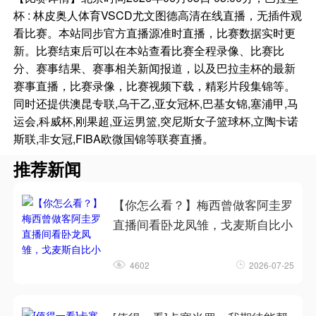
杯 : 林皮奥人体育VSCD尤文图德高清在线直播，无插件观
看比赛。本站同步官方直播源准时直播，比赛数据实时更
新。比赛结束后可以在本站查看比赛全程录像、比赛比
分、赛事结果、赛事相关新闻报道，以及巴拉圭杯的最新
赛事直播，比赛录像，比赛视频下载，精彩片段集锦等。
同时还提供澳昆专联,乌干乙,亚女冠杯,巴基女锦,塞浦甲,马
运会,科威杯,刚果超,亚运男篮,突尼斯女子篮球杯,立陶卡诺
斯联,非女冠,FIBA欧微国锦等联赛直播。
推荐新闻
【你怎么看？】梅西曾做客阿圭罗
直播间看卧龙凤雏，戈麦斯自比小
4602
2026-07-25