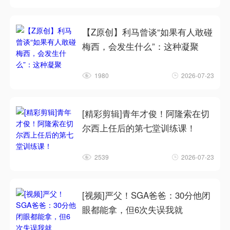
【Z原创】利马曾谈“如果有人敢碰
梅西，会发生什么”：这种凝聚
1980
2026-07-23
[精彩剪辑]青年才俊！阿隆索在切
尔西上任后的第七堂训练课！
2539
2026-07-23
[视频]严父！SGA爸爸：30分他闭
眼都能拿，但6次失误我就