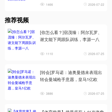
1466
2026-07-22
推荐视频
[你怎么看？]宿茂臻：阿尔瓦罗、
谢文能下周跟队训练，李源一八
1110
2026-07-25
[转会]罗马诺：迪奥曼德未表现出
转会曼城枪手意愿，皇马1亿欧
3886
2026-07-25