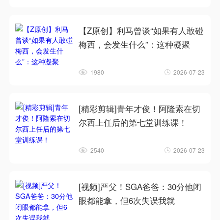
【Z原创】利马曾谈“如果有人敢碰
梅西，会发生什么”：这种凝聚
1980
2026-07-23
[精彩剪辑]青年才俊！阿隆索在切
尔西上任后的第七堂训练课！
2540
2026-07-23
[视频]严父！SGA爸爸：30分他闭
眼都能拿，但6次失误我就