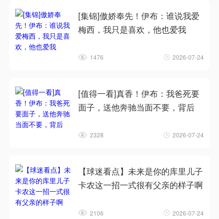
[集锦]傲娇奉先！伊布：谁说我爱
梅西，我只是喜欢，他也爱我
1476
2026-07-24
[值得一看]真香！伊布：我爸死要
面子，送他奔驰当面不要，背后
2328
2026-07-24
【球迷看点】未来是你的库里儿子
卡农这一招一式很有父亲的样子啊
2106
2026-07-24