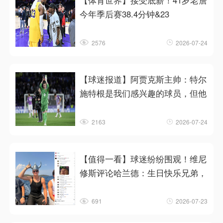
【体育世界】接受底薪！41岁老詹
今年季后赛38.4分钟&23
2576
2026-07-24
【球迷报道】阿贾克斯主帅：特尔
施特根是我们感兴趣的球员，但他
2163
2026-07-24
【值得一看】球迷纷纷围观！维尼
修斯评论哈兰德：生日快乐兄弟，
691
2026-07-23