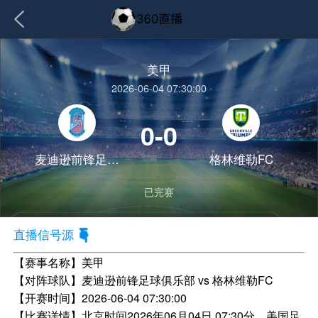
美甲
2026-06-04 07:30:00
0-0
麦迪逊前锋足球俱乐部
格林维勒FC
已完赛
直播信号源
【赛事名称】
美甲
【对阵球队】
麦迪逊前锋足球俱乐部 vs 格林维勒FC
【开赛时间】
2026-06-04 07:30:00
【比赛详情】
北京时间2026年06月04日 07:30分，美国足