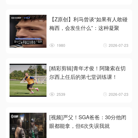
【Z原创】利马曾谈“如果有人敢碰
梅西，会发生什么”：这种凝聚
1980
2026-07-23
[精彩剪辑]青年才俊！阿隆索在切
尔西上任后的第七堂训练课！
2539
2026-07-23
[视频]严父！SGA爸爸：30分他闭
眼都能拿，但6次失误我就