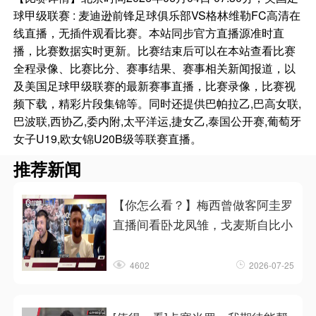
球甲级联赛 : 麦迪逊前锋足球俱乐部VS格林维勒FC高清在
线直播，无插件观看比赛。本站同步官方直播源准时直
播，比赛数据实时更新。比赛结束后可以在本站查看比赛
全程录像、比赛比分、赛事结果、赛事相关新闻报道，以
及美国足球甲级联赛的最新赛事直播，比赛录像，比赛视
频下载，精彩片段集锦等。同时还提供巴帕拉乙,巴高女联,
巴波联,西协乙,委内附,太平洋运,捷女乙,泰国公开赛,葡萄牙
女子U19,欧女锦U20B级等联赛直播。
推荐新闻
【你怎么看？】梅西曾做客阿圭罗
直播间看卧龙凤雏，戈麦斯自比小
4602
2026-07-25