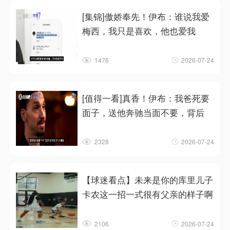
[集锦]傲娇奉先！伊布：谁说我爱
梅西，我只是喜欢，他也爱我
1476
2026-07-24
[值得一看]真香！伊布：我爸死要
面子，送他奔驰当面不要，背后
2328
2026-07-24
【球迷看点】未来是你的库里儿子
卡农这一招一式很有父亲的样子啊
2106
2026-07-24