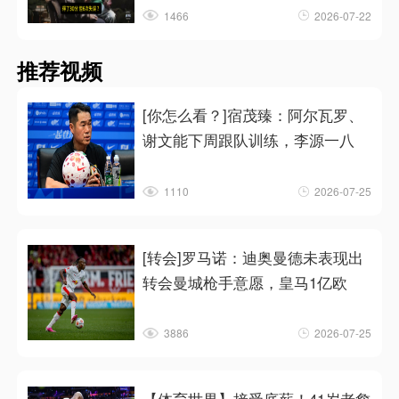
1466
2026-07-22
推荐视频
[你怎么看？]宿茂臻：阿尔瓦罗、
谢文能下周跟队训练，李源一八
1110
2026-07-25
[转会]罗马诺：迪奥曼德未表现出
转会曼城枪手意愿，皇马1亿欧
3886
2026-07-25