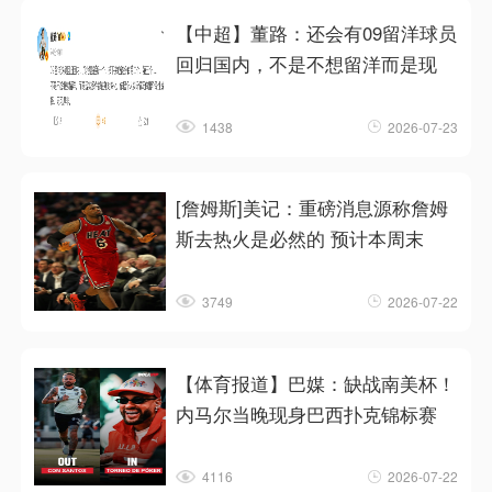
【中超】董路：还会有09留洋球员
回归国内，不是不想留洋而是现
1438
2026-07-23
[詹姆斯]美记：重磅消息源称詹姆
斯去热火是必然的 预计本周末
3749
2026-07-22
【体育报道】巴媒：缺战南美杯！
内马尔当晚现身巴西扑克锦标赛
4116
2026-07-22