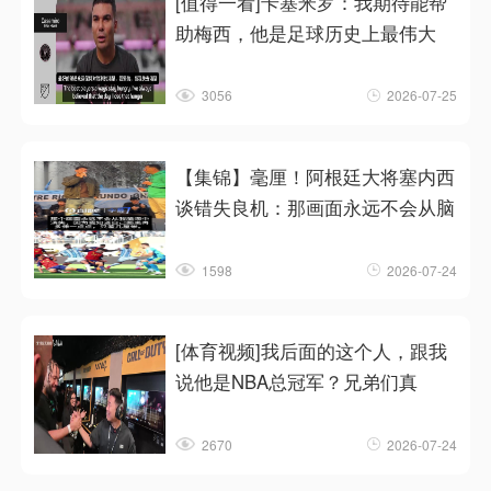
[值得一看]卡塞米罗：我期待能帮
助梅西，他是足球历史上最伟大
3056
2026-07-25
【集锦】毫厘！阿根廷大将塞内西
谈错失良机：那画面永远不会从脑
1598
2026-07-24
[体育视频]我后面的这个人，跟我
说他是NBA总冠军？兄弟们真
2670
2026-07-24