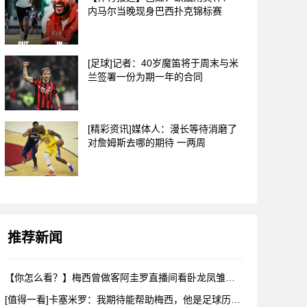
内马尔当晚现身巴西扑克锦标赛
[足球]记者：40岁魔笛将于周末与米
兰签署一份为期一年的合同
[精彩资讯]媒体人：漫长等待消磨了
对詹姆斯去哪的期待 一两周
推荐新闻
【你怎么看？】梅西曾做客阿圭罗直播间看卧龙凤雏，戈麦斯自比小
[值得一看]卡塞米罗：我期待能帮助梅西，他是足球历史上最伟大