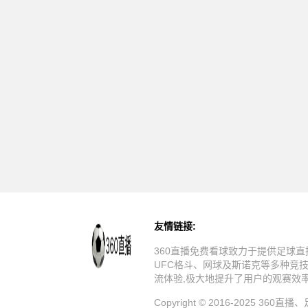
友情链接:
360直播免费看球致力于提供足球直
UFC格斗、网球及斯诺克等多种竞
流体验,极大地提升了用户的观赛效
Copyright © 2016-20