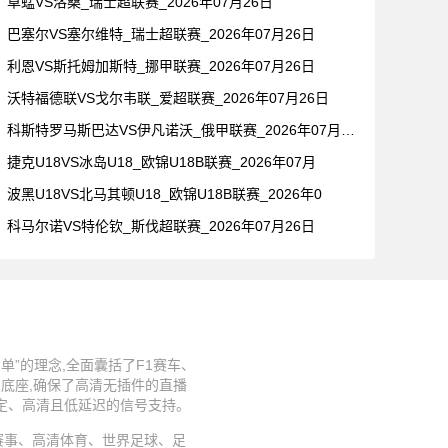
草蜢VS洛桑_瑞士超联赛_2026年07月26日
巴塞尔VS塞尔维特_瑞士超联赛_2026年07月26日
利恩VS斯托姆加斯特_挪甲联赛_2026年07月26日
沃特福德联VS戈尔韦联_爱超联赛_2026年07月26日
科斯特罗马斯巴达VS伊凡诺沃_俄甲联赛_2026年07月26
捷克U18VS冰岛U18_欧锦U18B联赛_2026年07月
波黑U18VS北马其顿U18_欧锦U18B联赛_2026年0
科马尔诺VS特伦钦_斯伐超联赛_2026年07月26日
”的理念,全面囊括了F1赛车、
术底座,确保了高清无插件的直播
稳定、高清且低延迟的信号支持。
、足球赛事、高清体育、世界足球、足