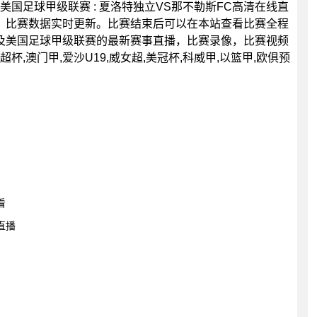
0分，美国足球甲级联赛 : 夏洛特独立VS那不勒斯FC高清在线直
，比赛数据实时更新。比赛结束后可以在本站查看比赛全程
及美国足球甲级联赛的最新赛事直播，比赛录像，比赛视频
,澳门甲,爱沙U19,威女超,美冠杯,科威甲,以篮甲,欧俱预
看
直播