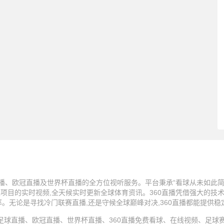
播、欧冠直播及世界杯直播的全方位视听服务。平台秉承“看球从未如此简单
技项目的实时视频,全天候实时更新全球体育资讯。360直播凭借强大的技
率。无论是寻找冷门联赛直播,还是守候全球巅峰对决,360直播都能提供
25 360直播、足球直播、欧冠直播、世界杯直播、360直播免费看球、在线视频