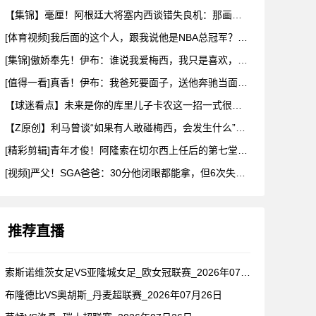
【集锦】毫厘！阿根廷大将塞内西谈错失良机：那画面永远不会从脑
[体育视频]我后面的这个人，跟我说他是NBA总冠军？兄弟们真
[集锦]傲娇奉先！伊布：谁说我爱梅西，我只是喜欢，他也爱我
[值得一看]真香！伊布：我爸死要面子，送他奔驰当面不要，背后
【球迷看点】未来是你的库里儿子卡农这一招一式很有父亲的样子啊
【Z原创】利马曾谈“如果有人敢碰梅西，会发生什么”：这种凝聚
[精彩剪辑]青年才俊！阿隆索在切尔西上任后的第七堂训练课！
[视频]严父！SGA爸爸：30分他闭眼都能拿，但6次失误我就
推荐直播
索斯诺维茨女足VS亚隆城女足_欧女冠联赛_2026年07月2
布隆德比VS奥胡斯_丹麦超联赛_2026年07月26日