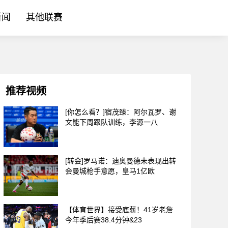
新闻
其他联赛
推荐视频
[你怎么看？]宿茂臻：阿尔瓦罗、谢
文能下周跟队训练，李源一八
[转会]罗马诺：迪奥曼德未表现出转
会曼城枪手意愿，皇马1亿欧
【体育世界】接受底薪！41岁老詹
今年季后赛38.4分钟&23