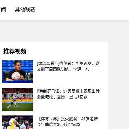
新闻
其他联赛
推荐视频
[你怎么看？]宿茂臻：阿尔瓦罗、谢
文能下周跟队训练，李源一八
[转会]罗马诺：迪奥曼德未表现出转
会曼城枪手意愿，皇马1亿欧
【体育世界】接受底薪！41岁老詹
今年季后赛38.4分钟&23