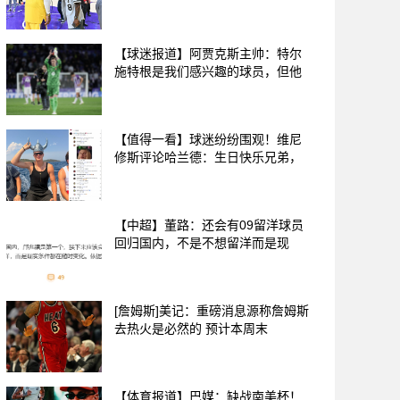
【球迷报道】阿贾克斯主帅：特尔
施特根是我们感兴趣的球员，但他
【值得一看】球迷纷纷围观！维尼
修斯评论哈兰德：生日快乐兄弟，
【中超】董路：还会有09留洋球员
回归国内，不是不想留洋而是现
[詹姆斯]美记：重磅消息源称詹姆斯
去热火是必然的 预计本周末
【体育报道】巴媒：缺战南美杯！