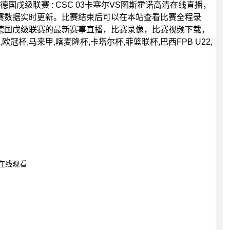
0分，德国戊级联赛 : CSC 03卡塞尔VS图斯霍诺高清在线直播，
赛数据实时更新。比赛结束后可以在本站查看比赛全程录
德国戊级联赛的最新赛事直播，比赛录像，比赛视频下载，
杯,马来甲,喀麦隆杯,卡塔尔杯,菲篮联杯,巴西FPB U22,
赛在线观看