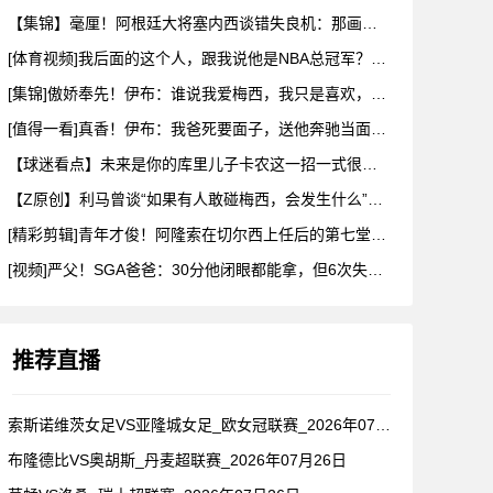
【集锦】毫厘！阿根廷大将塞内西谈错失良机：那画面永远不会从脑
[体育视频]我后面的这个人，跟我说他是NBA总冠军？兄弟们真
[集锦]傲娇奉先！伊布：谁说我爱梅西，我只是喜欢，他也爱我
[值得一看]真香！伊布：我爸死要面子，送他奔驰当面不要，背后
【球迷看点】未来是你的库里儿子卡农这一招一式很有父亲的样子啊
【Z原创】利马曾谈“如果有人敢碰梅西，会发生什么”：这种凝聚
[精彩剪辑]青年才俊！阿隆索在切尔西上任后的第七堂训练课！
[视频]严父！SGA爸爸：30分他闭眼都能拿，但6次失误我就
推荐直播
索斯诺维茨女足VS亚隆城女足_欧女冠联赛_2026年07月2
布隆德比VS奥胡斯_丹麦超联赛_2026年07月26日