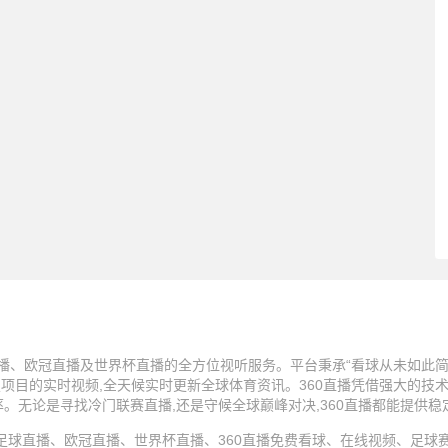
播、欧冠直播及世界杯直播的全方位视听服务。平台秉承“看球从未如此简单
技项目的实时视频,全天候实时更新全球体育资讯。360直播凭借强大的技
率。无论是寻找冷门联赛直播,还是守候全球巅峰对决,360直播都能提供
25 360直播、足球直播、欧冠直播、世界杯直播、360直播免费看球、在线视频