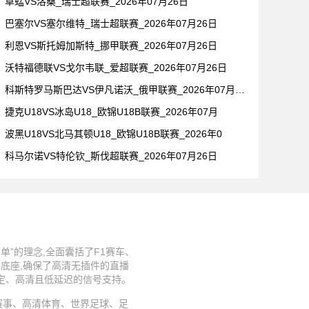
草蜢VS洛桑_瑞士超联赛_2026年07月26日
巴塞尔VS塞尔维特_瑞士超联赛_2026年07月26日
利恩VS斯托姆加斯特_挪甲联赛_2026年07月26日
沃特福德联VS戈尔韦联_爱超联赛_2026年07月26日
科斯特罗马斯巴达VS伊凡诺沃_俄甲联赛_2026年07月26
捷克U18VS冰岛U18_欧锦U18B联赛_2026年07月
波黑U18VS北马其顿U18_欧锦U18B联赛_2026年0
科马尔诺VS特伦钦_斯伐超联赛_2026年07月26日
”的理念,全面囊括了F1赛车、
术底座,确保了高清无插件的直播
稳定、高清且低延迟的信号支持。
、足球赛事、高清体育、世界足球、足