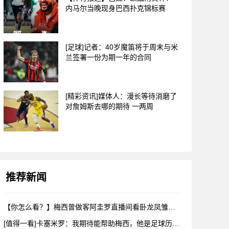
内马尔当晚现身巴西扑克锦标赛
[足球]记者：40岁魔笛将于周末与米
兰签署一份为期一年的合同
[精彩资讯]媒体人：漫长等待消磨了
对詹姆斯去哪的期待 一两周
推荐新闻
【你怎么看？】梅西曾做客阿圭罗直播间看卧龙凤雏，戈麦斯自比小
[值得一看]卡塞米罗：我期待能帮助梅西，他是足球历史上最伟大