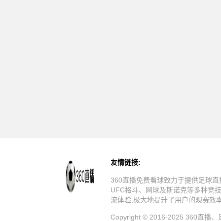
友情链接:
360直播免费看球致力于提供足球直
UFC格斗、网球及斯诺克等多种竞
流体验,极大地提升了用户的观赛效
Copyright © 2016-20