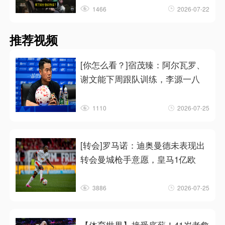
1466
2026-07-22
推荐视频
[你怎么看？]宿茂臻：阿尔瓦罗、
谢文能下周跟队训练，李源一八
1110
2026-07-25
[转会]罗马诺：迪奥曼德未表现出
转会曼城枪手意愿，皇马1亿欧
3886
2026-07-25