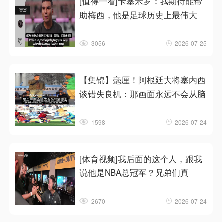
[值得一看]卡塞米罗：我期待能帮
助梅西，他是足球历史上最伟大
3056
2026-07-25
【集锦】毫厘！阿根廷大将塞内西
谈错失良机：那画面永远不会从脑
1598
2026-07-24
[体育视频]我后面的这个人，跟我
说他是NBA总冠军？兄弟们真
2670
2026-07-24