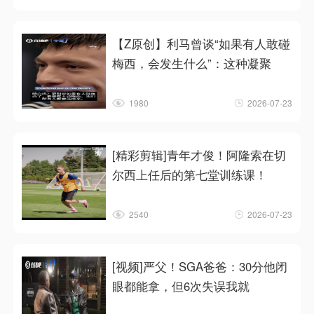
【Z原创】利马曾谈“如果有人敢碰
梅西，会发生什么”：这种凝聚
1980
2026-07-23
[精彩剪辑]青年才俊！阿隆索在切
尔西上任后的第七堂训练课！
2540
2026-07-23
[视频]严父！SGA爸爸：30分他闭
眼都能拿，但6次失误我就