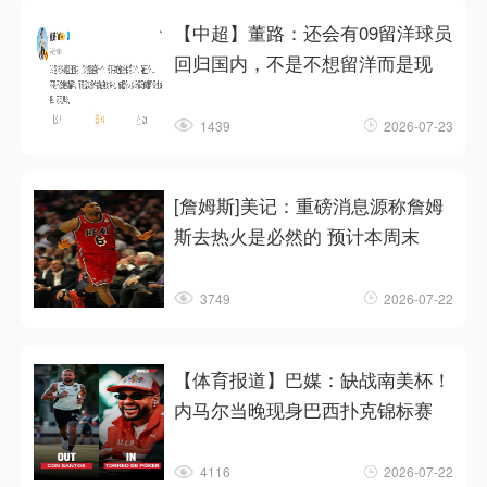
【中超】董路：还会有09留洋球员
回归国内，不是不想留洋而是现
1439
2026-07-23
[詹姆斯]美记：重磅消息源称詹姆
斯去热火是必然的 预计本周末
3749
2026-07-22
【体育报道】巴媒：缺战南美杯！
内马尔当晚现身巴西扑克锦标赛
4116
2026-07-22