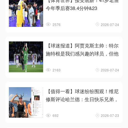
【体育世界】接受底薪！41岁老詹
今年季后赛38.4分钟&23
2576
2026-07-24
【球迷报道】阿贾克斯主帅：特尔
施特根是我们感兴趣的球员，但他
2163
2026-07-24
【值得一看】球迷纷纷围观！维尼
修斯评论哈兰德：生日快乐兄弟，
692
2026-07-23