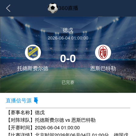
德戊
2026-06-04 01:00:00
0-0
托德斯费尔德
恩斯巴特勒
已完赛
直播信号源
【赛事名称】
德戊
【对阵球队】
托德斯费尔德 vs 恩斯巴特勒
【开赛时间】
2026-06-04 01:00:00
【比赛详情】
北京时间2026年06月04日 01:00分，德国戊