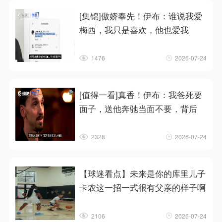
[集锦]傲娇奉先！伊布：谁说我爱
梅西，我只是喜欢，他也爱我
1476
2026-07-24
[值得一看]真香！伊布：我爸死要
面子，送他奔驰当面不要，背后
2328
2026-07-24
【球迷看点】未来是你的库里儿子
卡农这一招一式很有父亲的样子啊
2106
2026-07-24