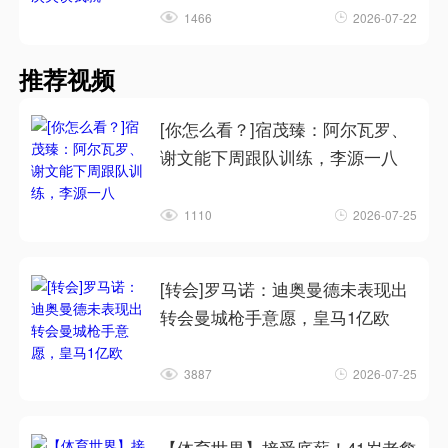
1466
2026-07-22
推荐视频
[你怎么看？]宿茂臻：阿尔瓦罗、
谢文能下周跟队训练，李源一八
1110
2026-07-25
[转会]罗马诺：迪奥曼德未表现出
转会曼城枪手意愿，皇马1亿欧
3887
2026-07-25