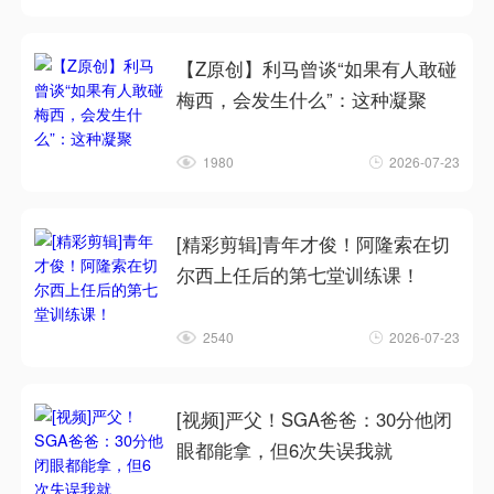
【Z原创】利马曾谈“如果有人敢碰
梅西，会发生什么”：这种凝聚
1980
2026-07-23
[精彩剪辑]青年才俊！阿隆索在切
尔西上任后的第七堂训练课！
2540
2026-07-23
[视频]严父！SGA爸爸：30分他闭
眼都能拿，但6次失误我就