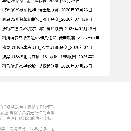
草蜢VS洛桑_瑞士超联赛_2026年07月26日
巴塞尔VS塞尔维特_瑞士超联赛_2026年07月26日
利恩VS斯托姆加斯特_挪甲联赛_2026年07月26日
沃特福德联VS戈尔韦联_爱超联赛_2026年07月26日
科斯特罗马斯巴达VS伊凡诺沃_俄甲联赛_2026年07月26
捷克U18VS冰岛U18_欧锦U18B联赛_2026年07月
波黑U18VS北马其顿U18_欧锦U18B联赛_2026年0
科马尔诺VS特伦钦_斯伐超联赛_2026年07月26日
”的理念,全面囊括了F1赛车、
术底座,确保了高清无插件的直播
稳定、高清且低延迟的信号支持。
、足球赛事、高清体育、世界足球、足