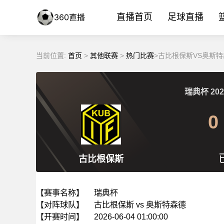
直播首页
足球直播
当前位置:
首页
>
其他联赛
>
热门比赛
>古比根保斯VS奥斯特森
瑞典杯
202
0
古比根保斯
【赛事名称】
瑞典杯
【对阵球队】
古比根保斯 vs 奥斯特森德
【开赛时间】
2026-06-04 01:00:00