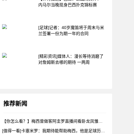
内马尔当晚现身巴西扑克锦标赛
[足球]记者：40岁魔笛将于周末与米
兰签署一份为期一年的合同
[精彩资讯]媒体人：漫长等待消磨了
对詹姆斯去哪的期待 一两周
推荐新闻
【你怎么看？】梅西曾做客阿圭罗直播间看卧龙凤雏，戈麦斯自比小
[值得一看]卡塞米罗：我期待能帮助梅西，他是足球历史上最伟大