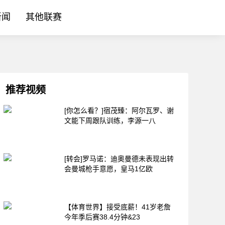
新闻
其他联赛
推荐视频
[你怎么看？]宿茂臻：阿尔瓦罗、谢
文能下周跟队训练，李源一八
[转会]罗马诺：迪奥曼德未表现出转
会曼城枪手意愿，皇马1亿欧
【体育世界】接受底薪！41岁老詹
今年季后赛38.4分钟&23