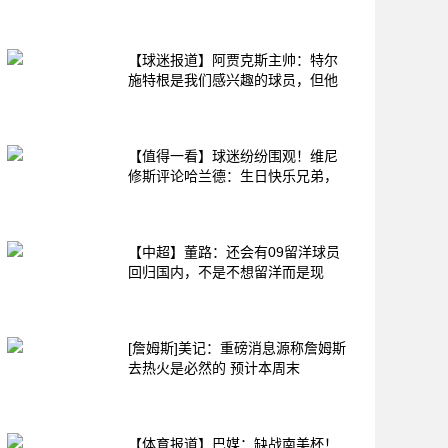
【球迷报道】阿贾克斯主帅：特尔
施特根是我们感兴趣的球员，但他
【值得一看】球迷纷纷围观！维尼
修斯评论哈兰德：生日快乐兄弟，
【中超】董路：还会有09留洋球员
回归国内，不是不想留洋而是现
[詹姆斯]美记：重磅消息源称詹姆斯
去热火是必然的 预计本周末
【体育报道】巴媒：缺战南美杯！