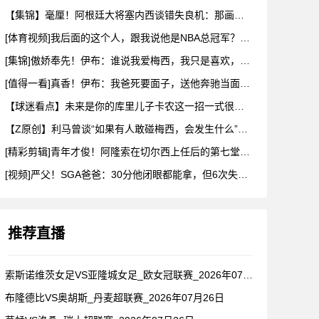
【集锦】毫厘！阿根廷大将塞内西谈错失良机：那画面永远不会从脑
[体育视频]我后面的这个人，跟我说他是NBA总冠军？兄弟们真
[集锦]傲娇奉先！伊布：谁说我爱梅西，我只是喜欢，他也爱我
[值得一看]真香！伊布：我爸死要面子，送他奔驰当面不要，背后
【球迷看点】未来是你的库里儿子卡农这一招一式很有父亲的样子啊
【Z原创】利马曾谈“如果有人敢碰梅西，会发生什么”：这种凝聚
[精彩剪辑]青年才俊！阿隆索在切尔西上任后的第七堂训练课！
[视频]严父！SGA爸爸：30分他闭眼都能拿，但6次失误我就
推荐直播
索斯诺维茨女足VS亚隆城女足_欧女冠联赛_2026年07月2
布隆德比VS奥胡斯_丹麦超联赛_2026年07月26日