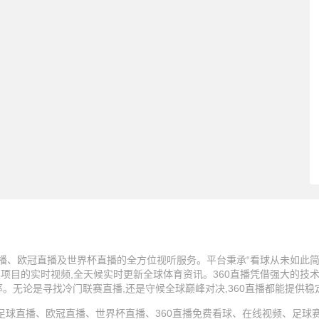
播、欧冠直播及世界杯直播的全方位视听服务。平台秉承“看球从未如此简单
技项目的实时视频,全天候实时更新全球体育资讯。360直播凭借强大的技
率。无论是寻找冷门联赛直播,还是守候全球巅峰对决,360直播都能提供
25 360直播、足球直播、欧冠直播、世界杯直播、360直播免费看球、在线视频