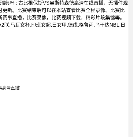
00分，瑞典杯 : 古比根保斯VS奥斯特森德高清在线直播，无插件观
时更新。比赛结束后可以在本站查看比赛全程录像、比赛比
新赛事直播，比赛录像，比赛视频下载，精彩片段集锦等。
2联,马耳女杯,印班女超,日女甲,德戊,格鲁丙,乌干达NBL,日
事高清直播]