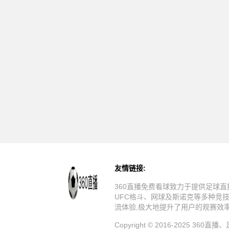
友情链接:
360直播免费看球致力于提供足球直
UFC格斗、网球及斯诺克等多种竞
流体验,极大地提升了用户的观赛效
Copyright © 2016-20