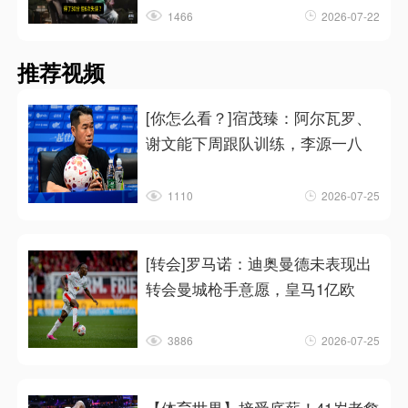
1466
2026-07-22
推荐视频
[你怎么看？]宿茂臻：阿尔瓦罗、
谢文能下周跟队训练，李源一八
1110
2026-07-25
[转会]罗马诺：迪奥曼德未表现出
转会曼城枪手意愿，皇马1亿欧
3886
2026-07-25