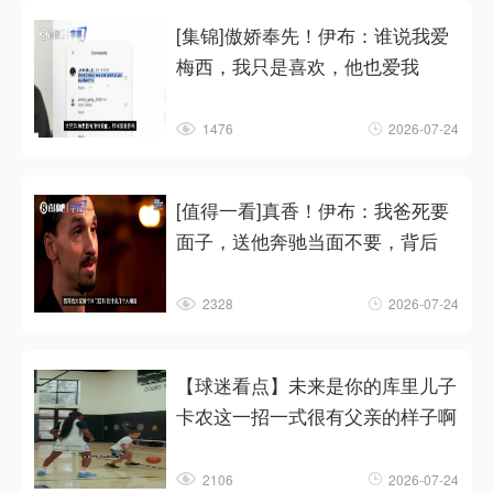
[集锦]傲娇奉先！伊布：谁说我爱
梅西，我只是喜欢，他也爱我
1476
2026-07-24
[值得一看]真香！伊布：我爸死要
面子，送他奔驰当面不要，背后
2328
2026-07-24
【球迷看点】未来是你的库里儿子
卡农这一招一式很有父亲的样子啊
2106
2026-07-24