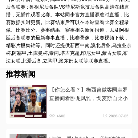
后备联赛 : 鲁祖尼后备队VS菲尼斯竞技后备队高清在线直
播，无插件观看比赛。本站同步官方直播源准时直播，比
赛数据实时更新。比赛结束后可以在本站查看比赛全程录
像、比赛比分、赛事结果、赛事相关新闻报道，以及阿根
廷后备联赛的最新赛事直播，比赛录像，比赛视频下载，
精彩片段集锦等。同时还提供新西中南,澳北后备,乌拉业余
杯,阿塞甲,土库曼杯,泰丙,塔吉克超,印尼女甲,蒙古女联,布
法女联,北爱后备,立陶甲,澳东部女联等联赛直播。
推荐新闻
【你怎么看？】梅西曾做客阿圭罗
直播间看卧龙凤雏，戈麦斯自比小
4602
2026-07-25