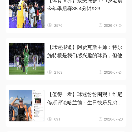
【体育世界】接受底薪！41岁老詹
今年季后赛38.4分钟&23
2576
2026-07-24
【球迷报道】阿贾克斯主帅：特尔
施特根是我们感兴趣的球员，但他
2163
2026-07-24
【值得一看】球迷纷纷围观！维尼
修斯评论哈兰德：生日快乐兄弟，
691
2026-07-23