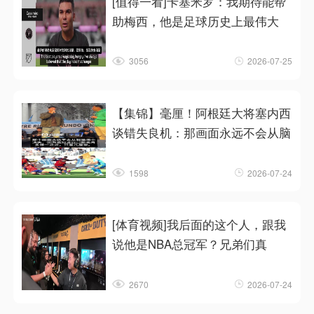
[值得一看]卡塞米罗：我期待能帮
助梅西，他是足球历史上最伟大
3056
2026-07-25
【集锦】毫厘！阿根廷大将塞内西
谈错失良机：那画面永远不会从脑
1598
2026-07-24
[体育视频]我后面的这个人，跟我
说他是NBA总冠军？兄弟们真
2670
2026-07-24