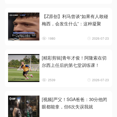
【Z原创】利马曾谈“如果有人敢碰
梅西，会发生什么”：这种凝聚
1980
2026-07-23
[精彩剪辑]青年才俊！阿隆索在切
尔西上任后的第七堂训练课！
2539
2026-07-23
[视频]严父！SGA爸爸：30分他闭
眼都能拿，但6次失误我就