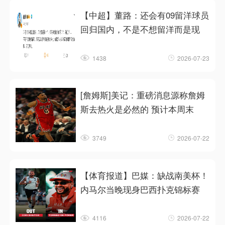
【中超】董路：还会有09留洋球员
回归国内，不是不想留洋而是现
1438
2026-07-23
[詹姆斯]美记：重磅消息源称詹姆
斯去热火是必然的 预计本周末
3749
2026-07-22
【体育报道】巴媒：缺战南美杯！
内马尔当晚现身巴西扑克锦标赛
4116
2026-07-22