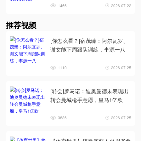
1466
2026-07-22
推荐视频
[你怎么看？]宿茂臻：阿尔瓦罗、
谢文能下周跟队训练，李源一八
1110
2026-07-25
[转会]罗马诺：迪奥曼德未表现出
转会曼城枪手意愿，皇马1亿欧
3886
2026-07-25