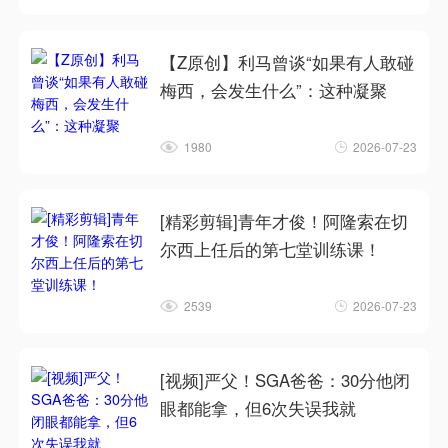
【Z原创】利马曾谈“如果有人敢碰
梅西，会发生什么”：这种凝聚
1980
2026-07-23
[精彩剪辑]青年才俊！阿隆索在切
尔西上任后的第七堂训练课！
2539
2026-07-23
[视频]严父！SGA爸爸：30分他闭
眼都能拿，但6次失误我就