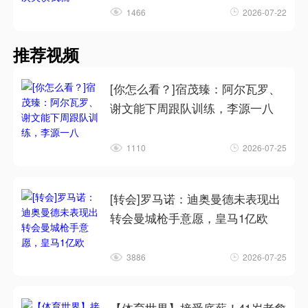
1466
2026-07-22
推荐视频
[你怎么看？]宿茂臻：阿尔瓦罗、
谢文能下周跟队训练，李源一八
1110
2026-07-25
[转会]罗马诺：迪奥曼德未表现出
转会曼城枪手意愿，皇马1亿欧
3886
2026-07-25