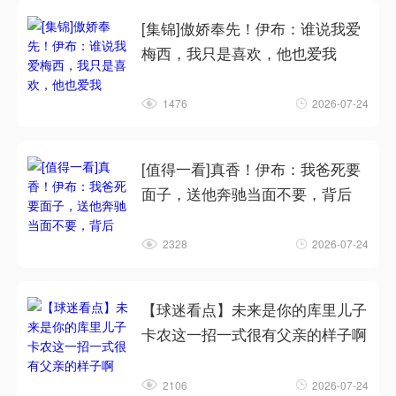
[集锦]傲娇奉先！伊布：谁说我爱
梅西，我只是喜欢，他也爱我
1476
2026-07-24
[值得一看]真香！伊布：我爸死要
面子，送他奔驰当面不要，背后
2328
2026-07-24
【球迷看点】未来是你的库里儿子
卡农这一招一式很有父亲的样子啊
2106
2026-07-24