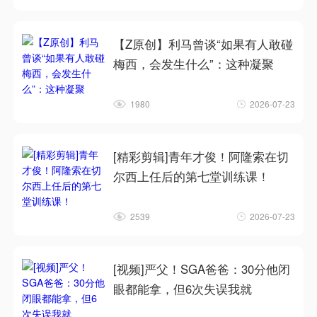
【Z原创】利马曾谈“如果有人敢碰
梅西，会发生什么”：这种凝聚
1980
2026-07-23
[精彩剪辑]青年才俊！阿隆索在切
尔西上任后的第七堂训练课！
2539
2026-07-23
[视频]严父！SGA爸爸：30分他闭
眼都能拿，但6次失误我就