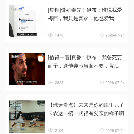
[集锦]傲娇奉先！伊布：谁说我爱
梅西，我只是喜欢，他也爱我
1476
2026-07-24
[值得一看]真香！伊布：我爸死要
面子，送他奔驰当面不要，背后
2328
2026-07-24
【球迷看点】未来是你的库里儿子
卡农这一招一式很有父亲的样子啊
2106
2026-07-24