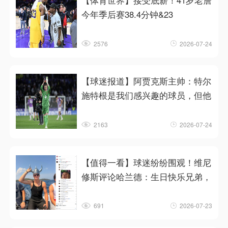
【体育世界】接受底薪！41岁老詹
今年季后赛38.4分钟&23
2576
2026-07-24
【球迷报道】阿贾克斯主帅：特尔
施特根是我们感兴趣的球员，但他
2163
2026-07-24
【值得一看】球迷纷纷围观！维尼
修斯评论哈兰德：生日快乐兄弟，
691
2026-07-23