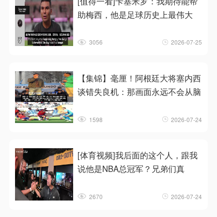
[值得一看]卡塞米罗：我期待能帮
助梅西，他是足球历史上最伟大
3056
2026-07-25
【集锦】毫厘！阿根廷大将塞内西
谈错失良机：那画面永远不会从脑
1598
2026-07-24
[体育视频]我后面的这个人，跟我
说他是NBA总冠军？兄弟们真
2670
2026-07-24