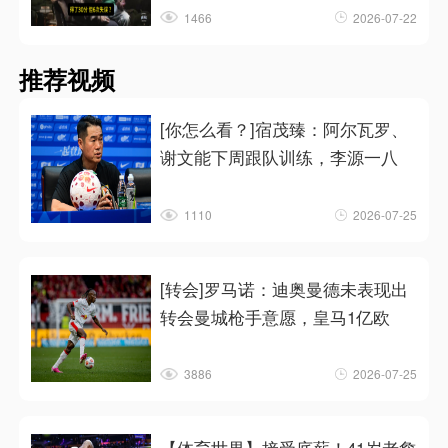
1466
2026-07-22
推荐视频
[你怎么看？]宿茂臻：阿尔瓦罗、
谢文能下周跟队训练，李源一八
1110
2026-07-25
[转会]罗马诺：迪奥曼德未表现出
转会曼城枪手意愿，皇马1亿欧
3886
2026-07-25