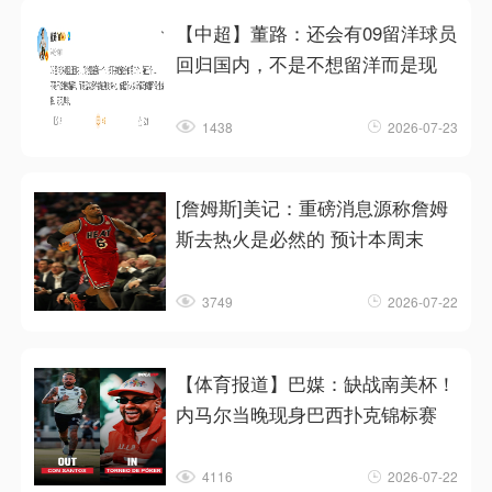
【中超】董路：还会有09留洋球员
回归国内，不是不想留洋而是现
1438
2026-07-23
[詹姆斯]美记：重磅消息源称詹姆
斯去热火是必然的 预计本周末
3749
2026-07-22
【体育报道】巴媒：缺战南美杯！
内马尔当晚现身巴西扑克锦标赛
4116
2026-07-22