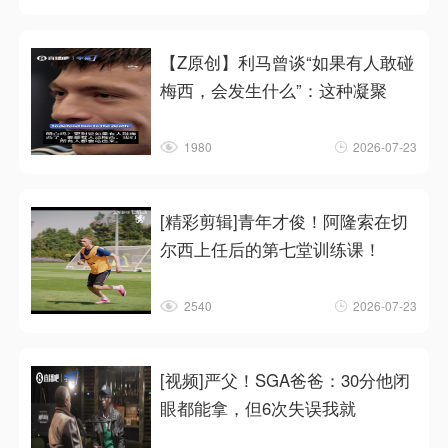
【Z原创】利马曾谈“如果有人敢碰
梅西，会发生什么”：这种凝聚
1980
2026-07-23
[精彩剪辑]青年才俊！阿隆索在切
尔西上任后的第七堂训练课！
2540
2026-07-23
[视频]严父！SGA爸爸：30分他闭
眼都能拿，但6次失误我就