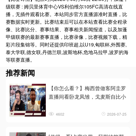
级联赛 : 姆贝里体育中心VS利伯维尔105FC高清在线直
播，无插件观看比赛。本站同步官方直播源准时直播，比
赛数据实时更新。比赛结束后可以在本站查看比赛全程录
像、比赛比分、赛事结果、赛事相关新闻报道，以及加蓬
甲级联赛的最新赛事直播，比赛录像，比赛视频下载，精
彩片段集锦等。同时还提供印班超,以U19,匈联杯,外围赛,
泰大学联,德女联,丹德兰联,波斯地杯,危地马拉甲,波罗的海
等联赛直播。
推荐新闻
【你怎么看？】梅西曾做客阿圭罗
直播间看卧龙凤雏，戈麦斯自比小
4602
2026-07-25