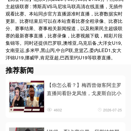
主超级联赛 : 博斯高VS马尼埃马联高清在线直播，无插件
观看比赛。本站同步官方直播源准时直播，比赛数据实时
更新。比赛结束后可以在本站查看比赛全程录像、比赛比
分、赛事结果、赛事相关新闻报道，以及刚果民主超级联
赛的最新赛事直播，比赛录像，比赛视频下载，精彩片段
集锦等。同时还提供巴罗联,澳维亚,乌克后备,大洋女U19,
女南亚运,多米甲,黑山丙,中台P联,意篮乙,委内LED1,女大
洋锦U19,挪威甲,肯尼亚超,巴西里约U19等联赛直播。
推荐新闻
【你怎么看？】梅西曾做客阿圭罗
直播间看卧龙凤雏，戈麦斯自比小
4602
2026-07-25