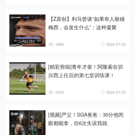
【Z原创】利马曾谈“如果有人敢碰
梅西，会发生什么”：这种凝聚
1980
2026-07-23
[精彩剪辑]青年才俊！阿隆索在切
尔西上任后的第七堂训练课！
2540
2026-07-23
[视频]严父！SGA爸爸：30分他闭
眼都能拿，但6次失误我就