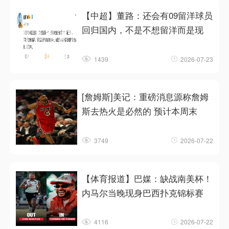
【中超】董路：还会有09留洋球员
回归国内，不是不想留洋而是现
1439
2026-07-23
[詹姆斯]美记：重磅消息源称詹姆
斯去热火是必然的 预计本周末
3749
2026-07-22
【体育报道】巴媒：缺战南美杯！
内马尔当晚现身巴西扑克锦标赛
4116
2026-07-22