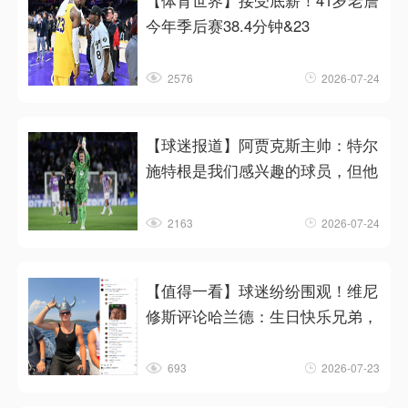
【体育世界】接受底薪！41岁老詹
今年季后赛38.4分钟&23
2576
2026-07-24
【球迷报道】阿贾克斯主帅：特尔
施特根是我们感兴趣的球员，但他
2163
2026-07-24
【值得一看】球迷纷纷围观！维尼
修斯评论哈兰德：生日快乐兄弟，
693
2026-07-23