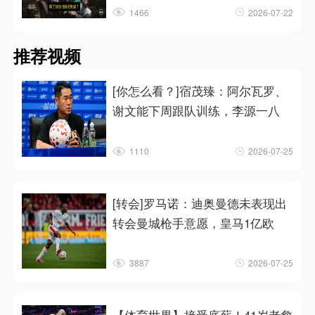
1466
2026-07-22
推荐视频
[你怎么看？]宿茂臻：阿尔瓦罗、
谢文能下周跟队训练，李源一八
1110
2026-07-25
[转会]罗马诺：迪奥曼德未表现出
转会曼城枪手意愿，皇马1亿欧
3887
2026-07-25