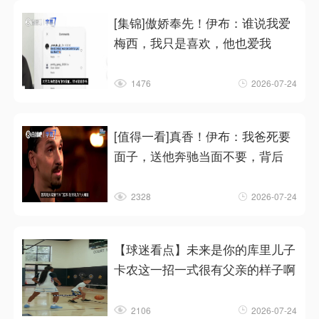
[集锦]傲娇奉先！伊布：谁说我爱
梅西，我只是喜欢，他也爱我
1476
2026-07-24
[值得一看]真香！伊布：我爸死要
面子，送他奔驰当面不要，背后
2328
2026-07-24
【球迷看点】未来是你的库里儿子
卡农这一招一式很有父亲的样子啊
2106
2026-07-24