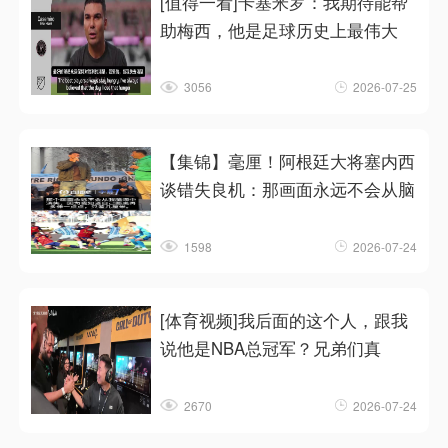
[值得一看]卡塞米罗：我期待能帮
助梅西，他是足球历史上最伟大
3056
2026-07-25
【集锦】毫厘！阿根廷大将塞内西
谈错失良机：那画面永远不会从脑
1598
2026-07-24
[体育视频]我后面的这个人，跟我
说他是NBA总冠军？兄弟们真
2670
2026-07-24