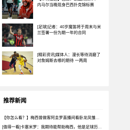
内马尔当晚现身巴西扑克锦标赛
[足球]记者：40岁魔笛将于周末与米
兰签署一份为期一年的合同
[精彩资讯]媒体人：漫长等待消磨了
对詹姆斯去哪的期待 一两周
推荐新闻
【你怎么看？】梅西曾做客阿圭罗直播间看卧龙凤雏，戈麦斯自比小
[值得一看]卡塞米罗：我期待能帮助梅西，他是足球历史上最伟大