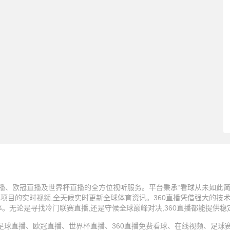
播、欧冠直播及世界杯直播的全方位视听服务。平台秉承“看球从未如此简单
技项目的实时视频,全天候实时更新全球体育资讯。360直播凭借强大的技
率。无论是寻找冷门联赛直播,还是守候全球巅峰对决,360直播都能提供
25 360直播、足球直播、欧冠直播、世界杯直播、360直播免费看球、在线视频