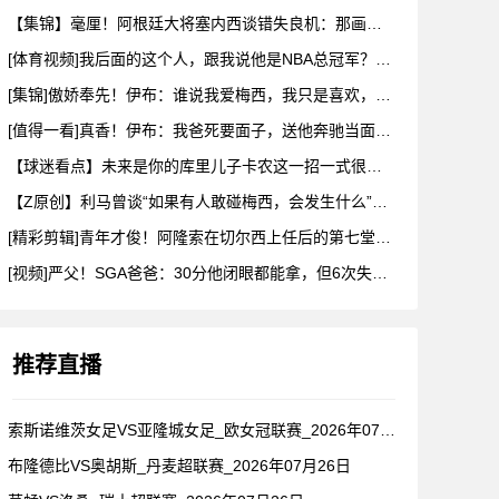
【集锦】毫厘！阿根廷大将塞内西谈错失良机：那画面永远不会从脑
[体育视频]我后面的这个人，跟我说他是NBA总冠军？兄弟们真
[集锦]傲娇奉先！伊布：谁说我爱梅西，我只是喜欢，他也爱我
[值得一看]真香！伊布：我爸死要面子，送他奔驰当面不要，背后
【球迷看点】未来是你的库里儿子卡农这一招一式很有父亲的样子啊
【Z原创】利马曾谈“如果有人敢碰梅西，会发生什么”：这种凝聚
[精彩剪辑]青年才俊！阿隆索在切尔西上任后的第七堂训练课！
[视频]严父！SGA爸爸：30分他闭眼都能拿，但6次失误我就
推荐直播
索斯诺维茨女足VS亚隆城女足_欧女冠联赛_2026年07月2
布隆德比VS奥胡斯_丹麦超联赛_2026年07月26日