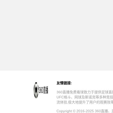
友情链接:
360直播免费看球致力于提供足球直
UFC格斗、网球及斯诺克等多种竞
流体验,极大地提升了用户的观赛效
Copyright © 2016-20