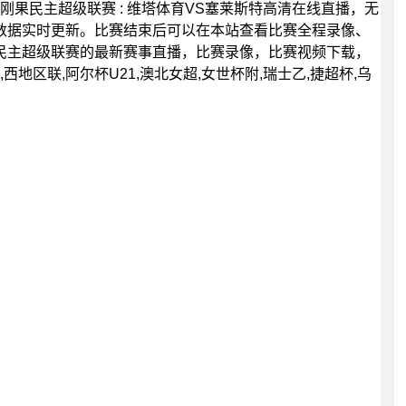
00分，刚果民主超级联赛 : 维塔体育VS塞莱斯特高清在线直播，无
数据实时更新。比赛结束后可以在本站查看比赛全程录像、
民主超级联赛的最新赛事直播，比赛录像，比赛视频下载，
地区联,阿尔杯U21,澳北女超,女世杯附,瑞士乙,捷超杯,乌