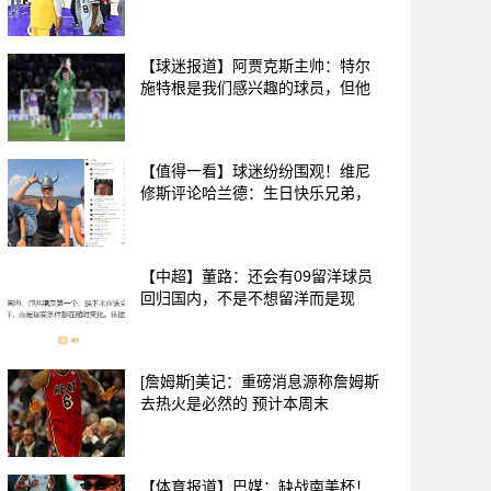
【球迷报道】阿贾克斯主帅：特尔
施特根是我们感兴趣的球员，但他
【值得一看】球迷纷纷围观！维尼
修斯评论哈兰德：生日快乐兄弟，
【中超】董路：还会有09留洋球员
回归国内，不是不想留洋而是现
[詹姆斯]美记：重磅消息源称詹姆斯
去热火是必然的 预计本周末
【体育报道】巴媒：缺战南美杯！