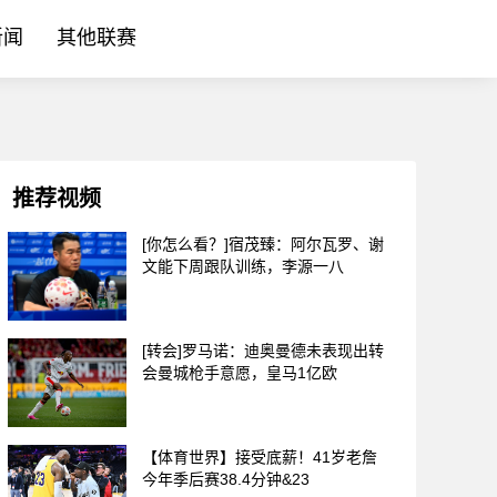
新闻
其他联赛
推荐视频
[你怎么看？]宿茂臻：阿尔瓦罗、谢
文能下周跟队训练，李源一八
[转会]罗马诺：迪奥曼德未表现出转
会曼城枪手意愿，皇马1亿欧
【体育世界】接受底薪！41岁老詹
今年季后赛38.4分钟&23