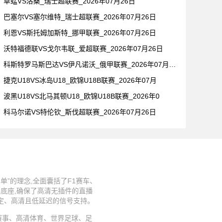
草蜢VS洛桑_瑞士超联赛_2026年07月26日
巴塞尔VS塞尔维特_瑞士超联赛_2026年07月26日
利恩VS斯托姆加斯特_挪甲联赛_2026年07月26日
沃特福德联VS戈尔韦联_爱超联赛_2026年07月26日
科斯特罗马斯巴达VS伊凡诺沃_俄甲联赛_2026年07月26
捷克U18VS冰岛U18_欧锦U18B联赛_2026年07月
波黑U18VS北马其顿U18_欧锦U18B联赛_2026年0
科马尔诺VS特伦钦_斯伐超联赛_2026年07月26日
”的理念,全面囊括了F1赛车、
术底座,确保了高清无插件的直播
稳定、高清且低延迟的信号支持。
、足球赛事、高清体育、世界足球、足