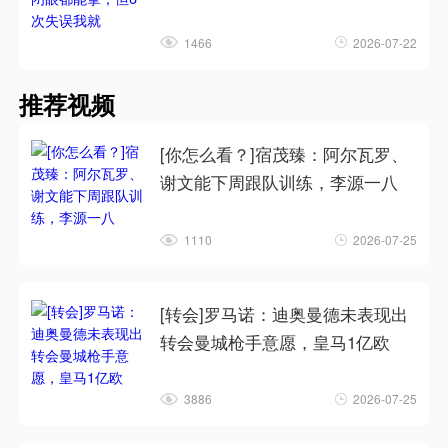
1466
2026-07-22
推荐视频
[你怎么看？]宿茂臻：阿尔瓦罗、
谢文能下周跟队训练，李源一八
1110
2026-07-25
[转会]罗马诺：迪奥曼德未表现出
转会曼城枪手意愿，皇马1亿欧
3886
2026-07-25