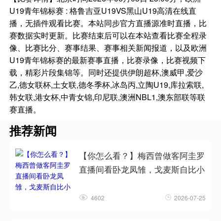
U19青年锦标赛 : 格鲁吉亚U19VS黑山U19高清在线直
播，无插件观看比赛。本站同步官方直播源准时直播，比
赛数据实时更新。比赛结束后可以在本站查看比赛全程录
像、比赛比分、赛事结果、赛事相关新闻报道，以及欧洲
U19青年锦标赛的最新赛事直播，比赛录像，比赛视频下
载，精彩片段集锦等。同时还提供伊朗超杯,澳威甲,爱沙
乙,德女联杯,土女联,德冬季杯,冰岛丙,立陶U19,库拉索联,
韩女联,港女杯,中青女锦,印尼联,澳洲NBL1,澳东部联等联
赛直播。
推荐新闻
【你怎么看？】梅西曾做客阿圭罗
直播间看卧龙凤雏，戈麦斯自比小
4602
2026-07-25