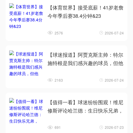
【体育世界】接受底薪！41岁老詹
今年季后赛38.4分钟&23
2576
2026-07-24
【球迷报道】阿贾克斯主帅：特尔
施特根是我们感兴趣的球员，但他
2163
2026-07-24
【值得一看】球迷纷纷围观！维尼
修斯评论哈兰德：生日快乐兄弟，
691
2026-07-23