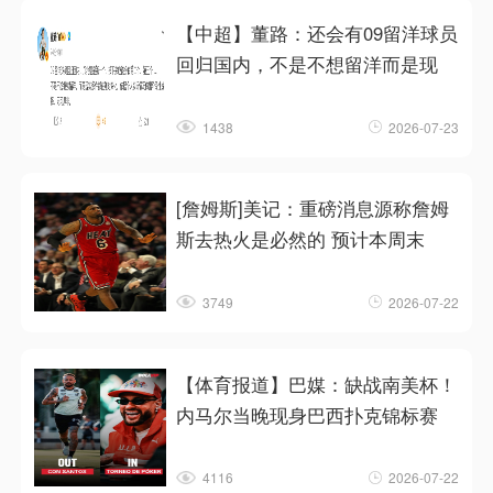
【中超】董路：还会有09留洋球员
回归国内，不是不想留洋而是现
1438
2026-07-23
[詹姆斯]美记：重磅消息源称詹姆
斯去热火是必然的 预计本周末
3749
2026-07-22
【体育报道】巴媒：缺战南美杯！
内马尔当晚现身巴西扑克锦标赛
4116
2026-07-22