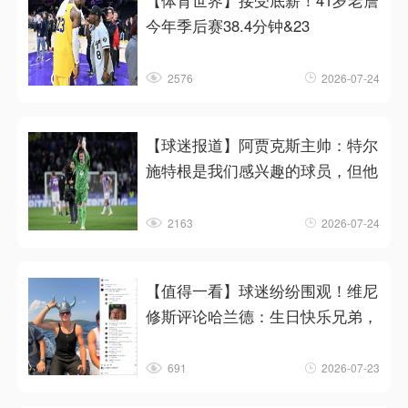
【体育世界】接受底薪！41岁老詹
今年季后赛38.4分钟&23
2576
2026-07-24
【球迷报道】阿贾克斯主帅：特尔
施特根是我们感兴趣的球员，但他
2163
2026-07-24
【值得一看】球迷纷纷围观！维尼
修斯评论哈兰德：生日快乐兄弟，
691
2026-07-23