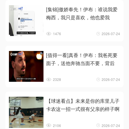
[集锦]傲娇奉先！伊布：谁说我爱
梅西，我只是喜欢，他也爱我
1476
2026-07-24
[值得一看]真香！伊布：我爸死要
面子，送他奔驰当面不要，背后
2328
2026-07-24
【球迷看点】未来是你的库里儿子
卡农这一招一式很有父亲的样子啊
2106
2026-07-24