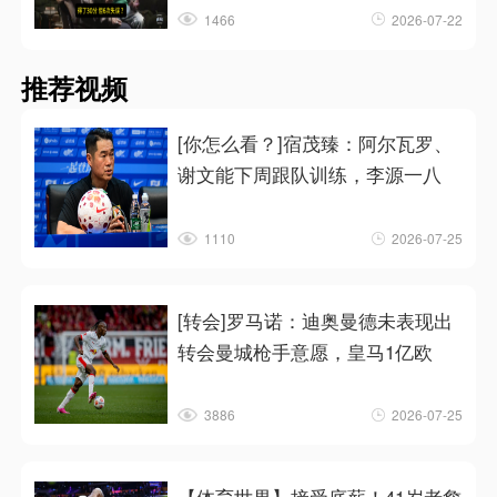
1466
2026-07-22
推荐视频
[你怎么看？]宿茂臻：阿尔瓦罗、
谢文能下周跟队训练，李源一八
1110
2026-07-25
[转会]罗马诺：迪奥曼德未表现出
转会曼城枪手意愿，皇马1亿欧
3886
2026-07-25