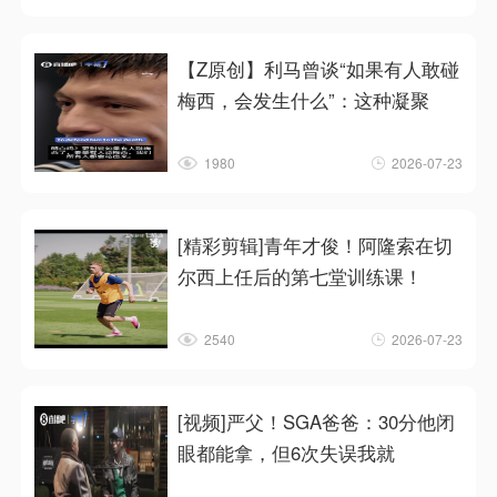
【Z原创】利马曾谈“如果有人敢碰
梅西，会发生什么”：这种凝聚
1980
2026-07-23
[精彩剪辑]青年才俊！阿隆索在切
尔西上任后的第七堂训练课！
2540
2026-07-23
[视频]严父！SGA爸爸：30分他闭
眼都能拿，但6次失误我就