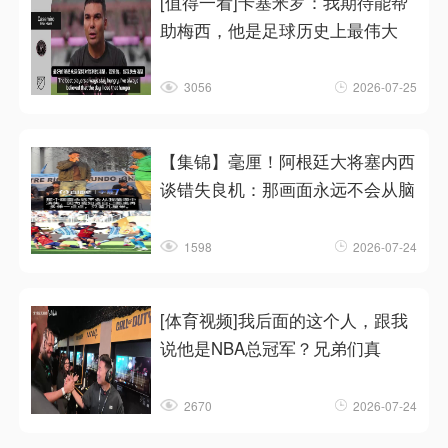
[值得一看]卡塞米罗：我期待能帮
助梅西，他是足球历史上最伟大
3056
2026-07-25
【集锦】毫厘！阿根廷大将塞内西
谈错失良机：那画面永远不会从脑
1598
2026-07-24
[体育视频]我后面的这个人，跟我
说他是NBA总冠军？兄弟们真
2670
2026-07-24