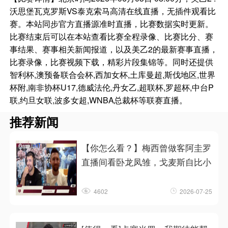
沃思堡瓦克罗斯VS泰克索马高清在线直播，无插件观看比
赛。本站同步官方直播源准时直播，比赛数据实时更新。
比赛结束后可以在本站查看比赛全程录像、比赛比分、赛
事结果、赛事相关新闻报道，以及美乙2的最新赛事直播，
比赛录像，比赛视频下载，精彩片段集锦等。同时还提供
智利杯,澳预备联合会杯,西加女杯,土库曼超,斯伐地区,世界
杯附,南非协杯U17,德威法伦,丹女乙,超联杯,罗超杯,中台P
联,约旦女联,波多女超,WNBA总裁杯等联赛直播。
推荐新闻
【你怎么看？】梅西曾做客阿圭罗
直播间看卧龙凤雏，戈麦斯自比小
4602
2026-07-25