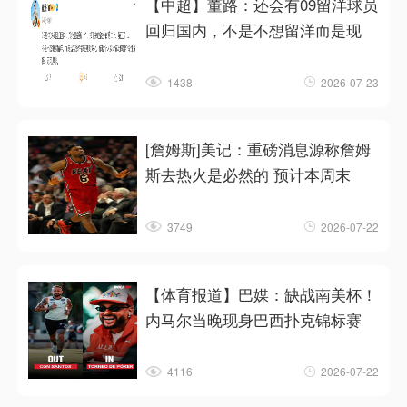
【中超】董路：还会有09留洋球员
回归国内，不是不想留洋而是现
1438
2026-07-23
[詹姆斯]美记：重磅消息源称詹姆
斯去热火是必然的 预计本周末
3749
2026-07-22
【体育报道】巴媒：缺战南美杯！
内马尔当晚现身巴西扑克锦标赛
4116
2026-07-22