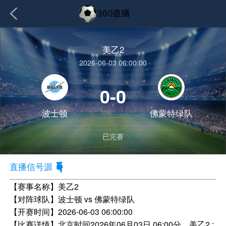
美乙2
2026-06-03 06:00:00
0-0
波士顿
佛蒙特绿队
已完赛
直播信号源
【赛事名称】
美乙2
【对阵球队】
波士顿 vs 佛蒙特绿队
【开赛时间】
2026-06-03 06:00:00
【比赛详情】
北京时间2026年06月03日 06:00分，美乙2 :