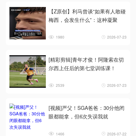
【Z原创】利马曾谈“如果有人敢碰
梅西，会发生什么”：这种凝聚
1980
2026-07-23
[精彩剪辑]青年才俊！阿隆索在切
尔西上任后的第七堂训练课！
2539
2026-07-23
[视频]严父！SGA爸爸：30分他闭
眼都能拿，但6次失误我就
1466
2026-07-22