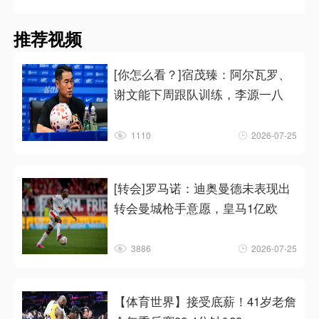
推荐视频
[你怎么看？]宿茂臻：阿尔瓦罗、
谢文能下周跟队训练，李源一八
1110
2026-07-25
[转会]罗马诺：迪奥曼德未表现出
转会曼城枪手意愿，皇马1亿欧
3886
2026-07-25
【体育世界】接受底薪！41岁老詹