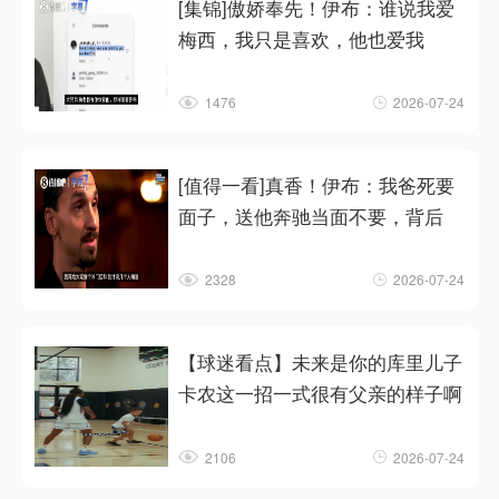
[集锦]傲娇奉先！伊布：谁说我爱
梅西，我只是喜欢，他也爱我
1476
2026-07-24
[值得一看]真香！伊布：我爸死要
面子，送他奔驰当面不要，背后
2328
2026-07-24
【球迷看点】未来是你的库里儿子
卡农这一招一式很有父亲的样子啊
2106
2026-07-24