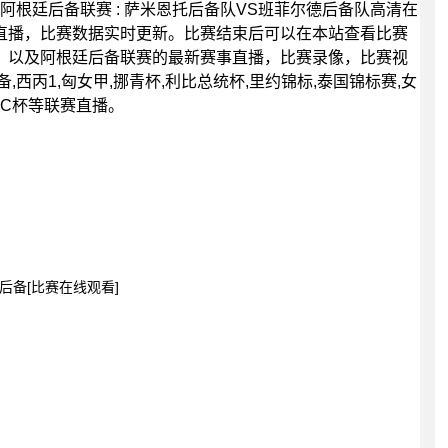
00分，阿根廷后备联赛 : 萨米恩托后备队VS班菲尔德后备队高清在
直播，比赛数据实时更新。比赛结束后可以在本站查看比赛
，以及阿根廷后备联赛的最新赛事直播，比赛录像，比赛视
西丙1,匈女甲,挪青杯,利比总统杯,里约锦标,泰国锦标赛,女
GCC杯等联赛直播。
阿后备[比赛在线观看]