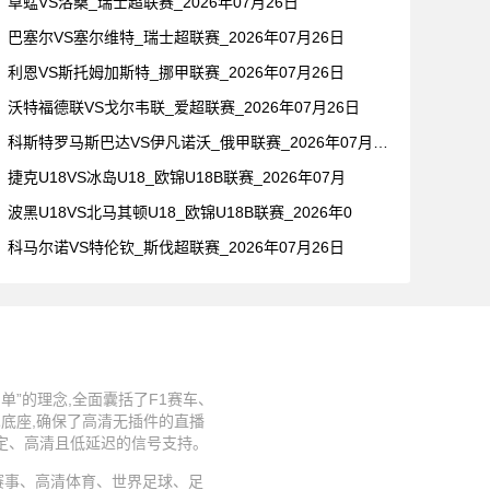
草蜢VS洛桑_瑞士超联赛_2026年07月26日
巴塞尔VS塞尔维特_瑞士超联赛_2026年07月26日
利恩VS斯托姆加斯特_挪甲联赛_2026年07月26日
沃特福德联VS戈尔韦联_爱超联赛_2026年07月26日
科斯特罗马斯巴达VS伊凡诺沃_俄甲联赛_2026年07月26
捷克U18VS冰岛U18_欧锦U18B联赛_2026年07月
波黑U18VS北马其顿U18_欧锦U18B联赛_2026年0
科马尔诺VS特伦钦_斯伐超联赛_2026年07月26日
”的理念,全面囊括了F1赛车、
术底座,确保了高清无插件的直播
稳定、高清且低延迟的信号支持。
、足球赛事、高清体育、世界足球、足