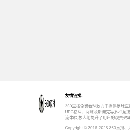
友情链接:
360直播免费看球致力于提供足球直
UFC格斗、网球及斯诺克等多种竞
流体验,极大地提升了用户的观赛效
Copyright © 2016-20