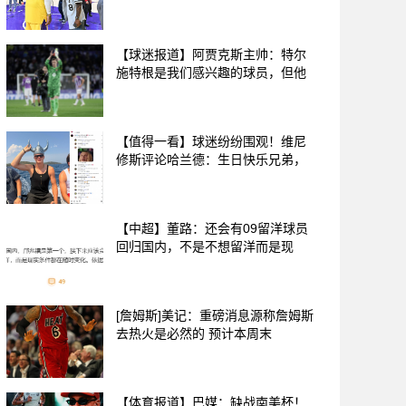
【球迷报道】阿贾克斯主帅：特尔
施特根是我们感兴趣的球员，但他
【值得一看】球迷纷纷围观！维尼
修斯评论哈兰德：生日快乐兄弟，
【中超】董路：还会有09留洋球员
回归国内，不是不想留洋而是现
[詹姆斯]美记：重磅消息源称詹姆斯
去热火是必然的 预计本周末
【体育报道】巴媒：缺战南美杯！