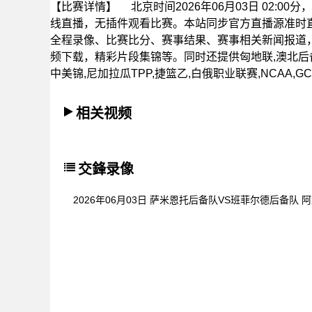
【比赛详情】
北京时间2026年06月03日 02:
线直播，无插件观看比赛。本站同步官方直播源准时
全程录像、比赛比分、赛事结果、赛事相关新闻报道
频下载，精彩片段集锦等。同时还提供匈地联,澳北后备,
中美锦,尼加拉瓜TPP,捷篮乙,白俄职业联赛,NCAA,
相关视频
交鋒录像
2026年06月03日 萨米恩托后备队VS班菲尔德后备队 