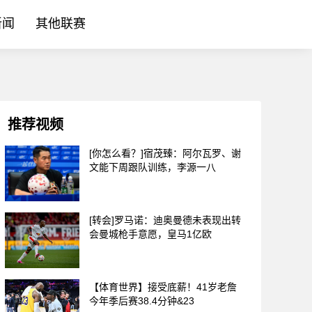
新闻
其他联赛
推荐视频
[你怎么看？]宿茂臻：阿尔瓦罗、谢
文能下周跟队训练，李源一八
[转会]罗马诺：迪奥曼德未表现出转
会曼城枪手意愿，皇马1亿欧
【体育世界】接受底薪！41岁老詹
今年季后赛38.4分钟&23