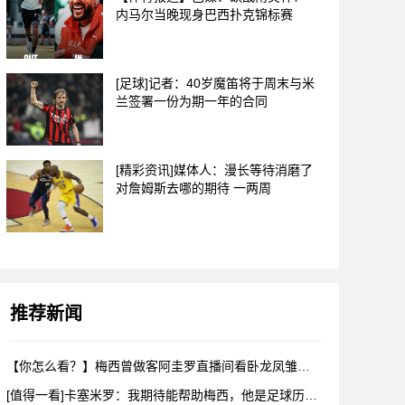
内马尔当晚现身巴西扑克锦标赛
[足球]记者：40岁魔笛将于周末与米
兰签署一份为期一年的合同
[精彩资讯]媒体人：漫长等待消磨了
对詹姆斯去哪的期待 一两周
推荐新闻
【你怎么看？】梅西曾做客阿圭罗直播间看卧龙凤雏，戈麦斯自比小
[值得一看]卡塞米罗：我期待能帮助梅西，他是足球历史上最伟大