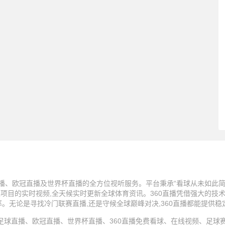
播、欧冠直播及世界杯直播的全方位视听服务。平台秉承“看球从未如此简单
技项目的实时视频,全天候实时更新全球体育资讯。360直播凭借强大的技
率。无论是寻找冷门联赛直播,还是守候全球巅峰对决,360直播都能提供
25 360直播、足球直播、欧冠直播、世界杯直播、360直播免费看球、在线视频