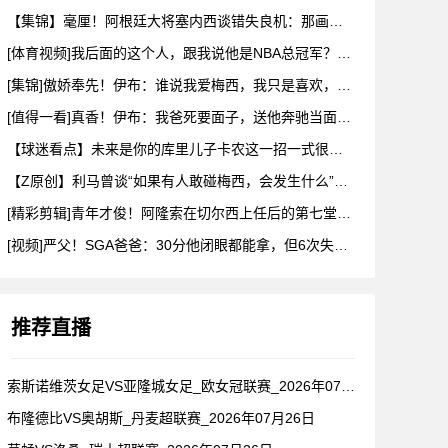
【集锦】毫厘！阿根廷大将塞内西谈错失良机：那画面永远不会从脑
[体育视频]我后面的这个人，跟我说他是NBA总冠军？兄弟们真
[集锦]傲娇奉先！伊布：谁说我爱梅西，我只是喜欢，他也爱我
[值得一看]真香！伊布：我爸死要面子，送他奔驰当面不要，背后
【球迷看点】未来是你的库里儿子卡农这一招一式很有父亲的样子啊
【Z原创】利马曾谈“如果有人敢碰梅西，会发生什么”：这种凝聚
[精彩剪辑]青年才俊！阿隆索在切尔西上任后的第七堂训练课！
[视频]严父！SGA爸爸：30分他闭眼都能拿，但6次失误我就
推荐直播
索斯诺维茨女足VS亚隆城女足_欧女冠联赛_2026年07月2
布隆德比VS奥胡斯_丹麦超联赛_2026年07月26日