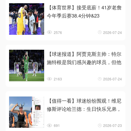
【体育世界】接受底薪！41岁老詹
今年季后赛38.4分钟&23
2576
2026-07-24
【球迷报道】阿贾克斯主帅：特尔
施特根是我们感兴趣的球员，但他
2163
2026-07-24
【值得一看】球迷纷纷围观！维尼
修斯评论哈兰德：生日快乐兄弟，
691
2026-07-23