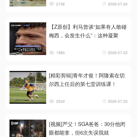
2106
2026-07-24
【Z原创】利马曾谈“如果有人敢碰
梅西，会发生什么”：这种凝聚
1980
2026-07-23
[精彩剪辑]青年才俊！阿隆索在切
尔西上任后的第七堂训练课！
2540
2026-07-23
[视频]严父！SGA爸爸：30分他闭
眼都能拿，但6次失误我就