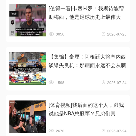
[值得一看]卡塞米罗：我期待能帮
助梅西，他是足球历史上最伟大
3056
2026-07-25
【集锦】毫厘！阿根廷大将塞内西
谈错失良机：那画面永远不会从脑
1598
2026-07-24
[体育视频]我后面的这个人，跟我
说他是NBA总冠军？兄弟们真
2670
2026-07-24