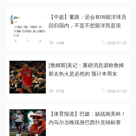
【中超】董路：还会有09留洋球员
回归国内，不是不想留洋而是现
1438
2026-07-23
[詹姆斯]美记：重磅消息源称詹姆
斯去热火是必然的 预计本周末
3749
2026-07-22
【体育报道】巴媒：缺战南美杯！
内马尔当晚现身巴西扑克锦标赛