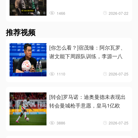
1466
2026-07-22
推荐视频
[你怎么看？]宿茂臻：阿尔瓦罗、
谢文能下周跟队训练，李源一八
1110
2026-07-25
[转会]罗马诺：迪奥曼德未表现出
转会曼城枪手意愿，皇马1亿欧
3886
2026-07-25