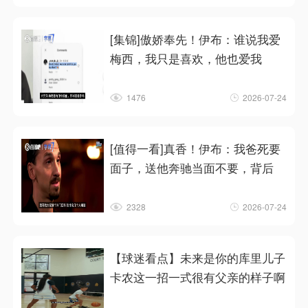
[集锦]傲娇奉先！伊布：谁说我爱
梅西，我只是喜欢，他也爱我
1476
2026-07-24
[值得一看]真香！伊布：我爸死要
面子，送他奔驰当面不要，背后
2328
2026-07-24
【球迷看点】未来是你的库里儿子
卡农这一招一式很有父亲的样子啊