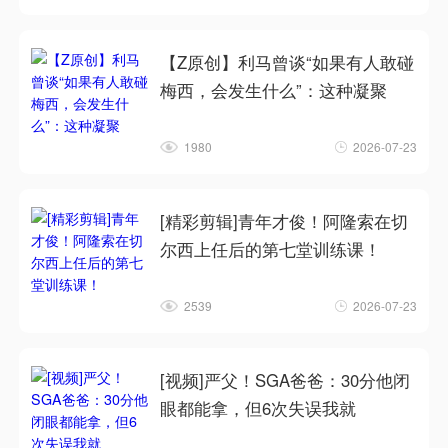
【Z原创】利马曾谈“如果有人敢碰
梅西，会发生什么”：这种凝聚
1980
2026-07-23
[精彩剪辑]青年才俊！阿隆索在切
尔西上任后的第七堂训练课！
2539
2026-07-23
[视频]严父！SGA爸爸：30分他闭
眼都能拿，但6次失误我就