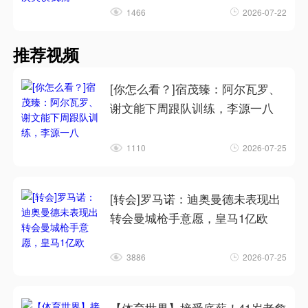
1466
2026-07-22
推荐视频
[你怎么看？]宿茂臻：阿尔瓦罗、
谢文能下周跟队训练，李源一八
1110
2026-07-25
[转会]罗马诺：迪奥曼德未表现出
转会曼城枪手意愿，皇马1亿欧
3886
2026-07-25