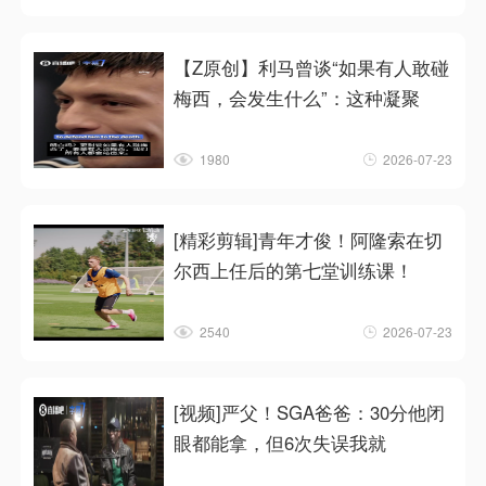
【Z原创】利马曾谈“如果有人敢碰
梅西，会发生什么”：这种凝聚
1980
2026-07-23
[精彩剪辑]青年才俊！阿隆索在切
尔西上任后的第七堂训练课！
2540
2026-07-23
[视频]严父！SGA爸爸：30分他闭
眼都能拿，但6次失误我就