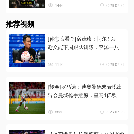
1466
2026-07-22
推荐视频
[你怎么看？]宿茂臻：阿尔瓦罗、
谢文能下周跟队训练，李源一八
1110
2026-07-25
[转会]罗马诺：迪奥曼德未表现出
转会曼城枪手意愿，皇马1亿欧
3886
2026-07-25