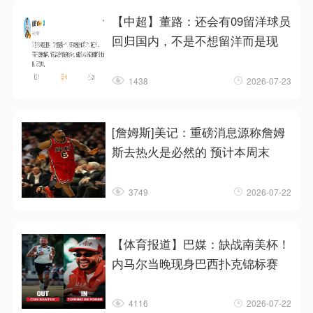
【中超】董路：还会有09留洋球员
回归国内，不是不想留洋而是现
1438
2026-07-23
[詹姆斯]美记：重磅消息源称詹姆
斯去热火是必然的 预计本周末
3749
2026-07-22
【体育报道】巴媒：缺战南美杯！
内马尔当晚现身巴西扑克锦标赛
4116
2026-07-22