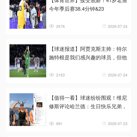
【体育世界】接受底薪！41岁老詹
今年季后赛38.4分钟&23
2576
2026-07-24
【球迷报道】阿贾克斯主帅：特尔
施特根是我们感兴趣的球员，但他
2163
2026-07-24
【值得一看】球迷纷纷围观！维尼
修斯评论哈兰德：生日快乐兄弟，
691
2026-07-23