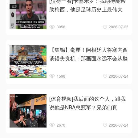
[值得一看]卡塞米罗：我期待能帮
助梅西，他是足球历史上最伟大
3056
2026-07-25
【集锦】毫厘！阿根廷大将塞内西
谈错失良机：那画面永远不会从脑
1598
2026-07-24
[体育视频]我后面的这个人，跟我
说他是NBA总冠军？兄弟们真
2670
2026-07-24