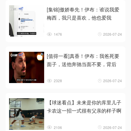
[集锦]傲娇奉先！伊布：谁说我爱
梅西，我只是喜欢，他也爱我
1476
2026-07-24
[值得一看]真香！伊布：我爸死要
面子，送他奔驰当面不要，背后
2328
2026-07-24
【球迷看点】未来是你的库里儿子
卡农这一招一式很有父亲的样子啊
2106
2026-07-24