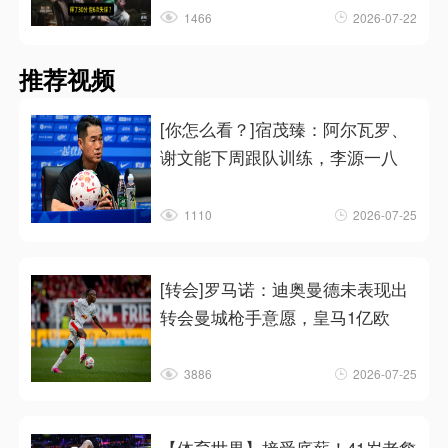
1466
2026-07-22
推荐视频
[你怎么看？]宿茂臻：阿尔瓦罗、
谢文能下周跟队训练，李源一八
1110
2026-07-25
[转会]罗马诺：迪奥曼德未表现出
转会曼城枪手意愿，皇马1亿欧
3886
2026-07-25