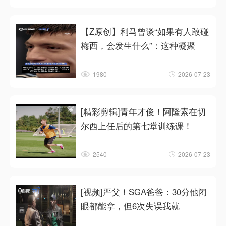
【Z原创】利马曾谈“如果有人敢碰
梅西，会发生什么”：这种凝聚
1980
2026-07-23
[精彩剪辑]青年才俊！阿隆索在切
尔西上任后的第七堂训练课！
2540
2026-07-23
[视频]严父！SGA爸爸：30分他闭
眼都能拿，但6次失误我就