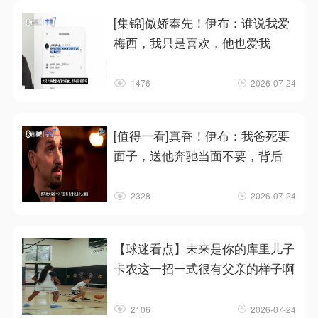
[集锦]傲娇奉先！伊布：谁说我爱
梅西，我只是喜欢，他也爱我
1476
2026-07-24
[值得一看]真香！伊布：我爸死要
面子，送他奔驰当面不要，背后
2328
2026-07-24
【球迷看点】未来是你的库里儿子
卡农这一招一式很有父亲的样子啊
2106
2026-07-24