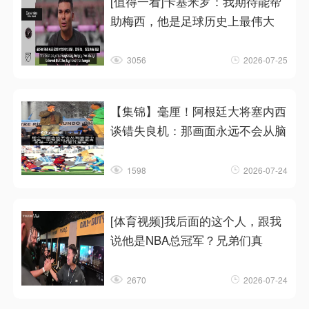
[值得一看]卡塞米罗：我期待能帮
助梅西，他是足球历史上最伟大
3056
2026-07-25
【集锦】毫厘！阿根廷大将塞内西
谈错失良机：那画面永远不会从脑
1598
2026-07-24
[体育视频]我后面的这个人，跟我
说他是NBA总冠军？兄弟们真
2670
2026-07-24