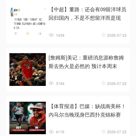
【中超】董路：还会有09留洋球员
回归国内，不是不想留洋而是现
1439
2026-07-23
[詹姆斯]美记：重磅消息源称詹姆
斯去热火是必然的 预计本周末
3749
2026-07-22
【体育报道】巴媒：缺战南美杯！
内马尔当晚现身巴西扑克锦标赛
4116
2026-07-22