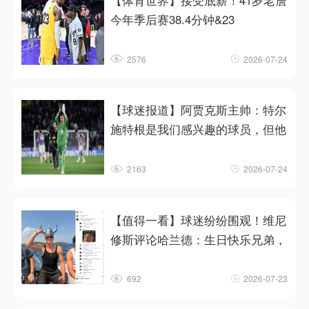
【体育世界】接受底薪！41岁老詹
今年季后赛38.4分钟&23
2576
2026-07-24
【球迷报道】阿贾克斯主帅：特尔
施特根是我们感兴趣的球员，但他
2163
2026-07-24
【值得一看】球迷纷纷围观！维尼
修斯评论哈兰德：生日快乐兄弟，
692
2026-07-23