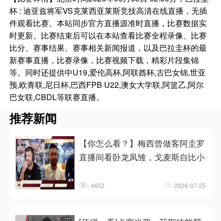
杯 : 迪亚兹将军VS克莱西亚莱斯竞技高清在线直播，无插
件观看比赛。本站同步官方直播源准时直播，比赛数据实
时更新。比赛结束后可以在本站查看比赛全程录像、比赛
比分、赛事结果、赛事相关新闻报道，以及巴拉圭杯的最
新赛事直播，比赛录像，比赛视频下载，精彩片段集锦
等。同时还提供中U19,爱伦高杯,阿联酋杯,古巴女锦,世亚
预,欧青联,尼日杯,巴西FPB U22,澳女大学联,阿篮乙,阿尔
巴女联,CBDL等联赛直播。
推荐新闻
【你怎么看？】梅西曾做客阿圭罗
直播间看卧龙凤雏，戈麦斯自比小
4602
2026-07-25