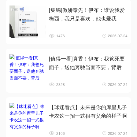
[集锦]傲娇奉先！伊布：谁说我爱
梅西，我只是喜欢，他也爱我
1476
2026-07-24
[值得一看]真香！伊布：我爸死要
面子，送他奔驰当面不要，背后
2328
2026-07-24
【球迷看点】未来是你的库里儿子
卡农这一招一式很有父亲的样子啊
2106
2026-07-24