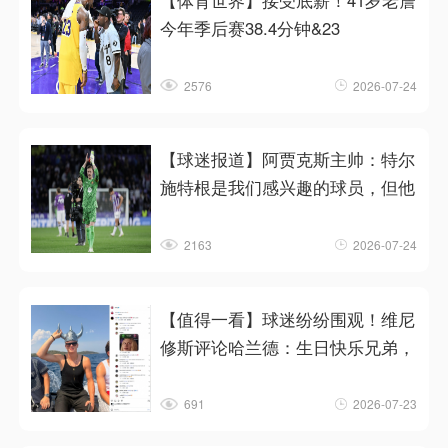
【体育世界】接受底薪！41岁老詹
今年季后赛38.4分钟&23
2576
2026-07-24
【球迷报道】阿贾克斯主帅：特尔
施特根是我们感兴趣的球员，但他
2163
2026-07-24
【值得一看】球迷纷纷围观！维尼
修斯评论哈兰德：生日快乐兄弟，
691
2026-07-23