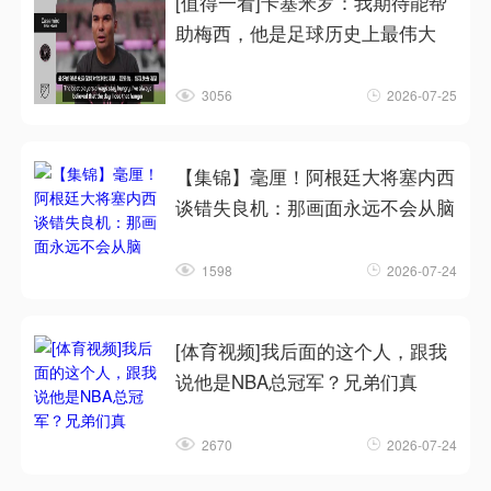
[值得一看]卡塞米罗：我期待能帮
助梅西，他是足球历史上最伟大
3056
2026-07-25
【集锦】毫厘！阿根廷大将塞内西
谈错失良机：那画面永远不会从脑
1598
2026-07-24
[体育视频]我后面的这个人，跟我
说他是NBA总冠军？兄弟们真
2670
2026-07-24