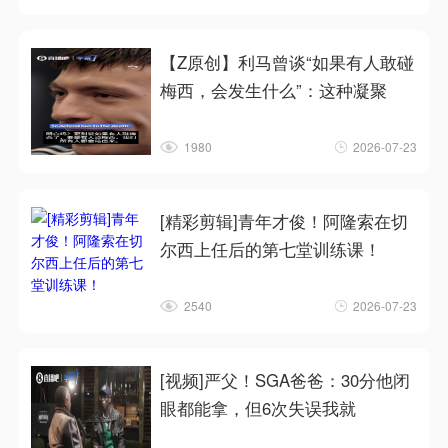
【Z原创】利马曾谈“如果有人敢碰
梅西，会发生什么”：这种凝聚
1980
2026-07-23
[精彩剪辑]青年才俊！阿隆索在切
尔西上任后的第七堂训练课！
2540
2026-07-23
[视频]严父！SGA爸爸：30分他闭
眼都能拿，但6次失误我就