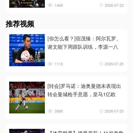
1466
2026-07-22
推荐视频
[你怎么看？]宿茂臻：阿尔瓦罗、
谢文能下周跟队训练，李源一八
1110
2026-07-25
[转会]罗马诺：迪奥曼德未表现出
转会曼城枪手意愿，皇马1亿欧
3886
2026-07-25