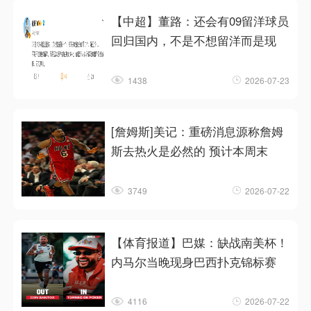
【中超】董路：还会有09留洋球员
回归国内，不是不想留洋而是现
1438
2026-07-23
[詹姆斯]美记：重磅消息源称詹姆
斯去热火是必然的 预计本周末
3749
2026-07-22
【体育报道】巴媒：缺战南美杯！
内马尔当晚现身巴西扑克锦标赛
4116
2026-07-22