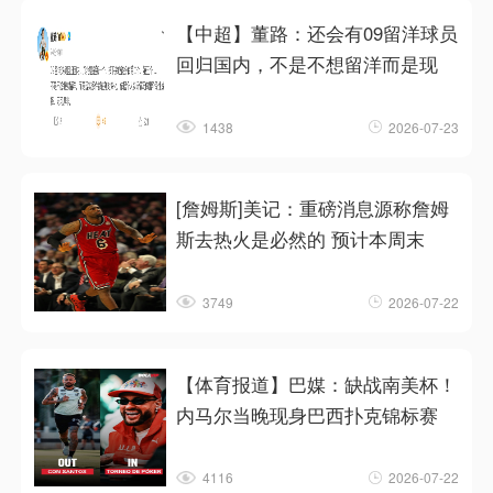
【中超】董路：还会有09留洋球员
回归国内，不是不想留洋而是现
1438
2026-07-23
[詹姆斯]美记：重磅消息源称詹姆
斯去热火是必然的 预计本周末
3749
2026-07-22
【体育报道】巴媒：缺战南美杯！
内马尔当晚现身巴西扑克锦标赛
4116
2026-07-22