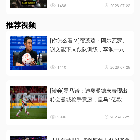
1466
2026-07-22
推荐视频
[你怎么看？]宿茂臻：阿尔瓦罗、
谢文能下周跟队训练，李源一八
1110
2026-07-25
[转会]罗马诺：迪奥曼德未表现出
转会曼城枪手意愿，皇马1亿欧
3886
2026-07-25