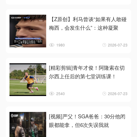
【Z原创】利马曾谈“如果有人敢碰
梅西，会发生什么”：这种凝聚
1980
2026-07-23
[精彩剪辑]青年才俊！阿隆索在切
尔西上任后的第七堂训练课！
2540
2026-07-23
[视频]严父！SGA爸爸：30分他闭
眼都能拿，但6次失误我就