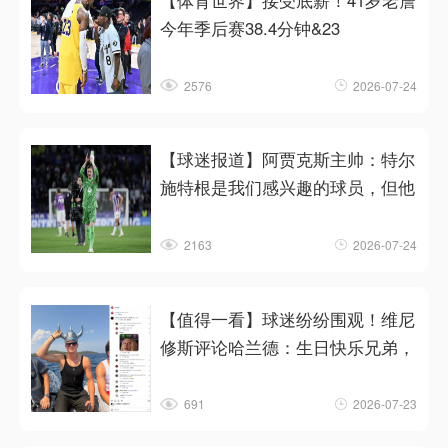
【体育世界】接受底薪！41岁老詹
今年季后赛38.4分钟&23
2576
2026-07-24
【球迷报道】阿贾克斯主帅：特尔
施特根是我们感兴趣的球员，但他
2163
2026-07-24
【值得一看】球迷纷纷围观！维尼
修斯评论哈兰德：生日快乐兄弟，
691
2026-07-23