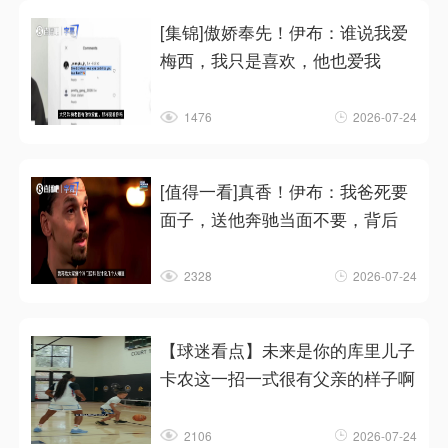
[集锦]傲娇奉先！伊布：谁说我爱
梅西，我只是喜欢，他也爱我
1476
2026-07-24
[值得一看]真香！伊布：我爸死要
面子，送他奔驰当面不要，背后
2328
2026-07-24
【球迷看点】未来是你的库里儿子
卡农这一招一式很有父亲的样子啊
2106
2026-07-24