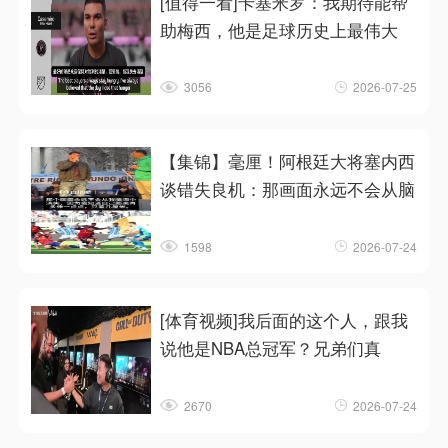
[值得一看]卡塞米罗：我期待能帮
助梅西，他是足球历史上最伟大
3056
2026-07-25
【集锦】毫厘！阿根廷大将塞内西
谈错失良机：那画面永远不会从脑
1598
2026-07-24
[体育视频]我后面的这个人，跟我
说他是NBA总冠军？兄弟们真
2670
2026-07-24