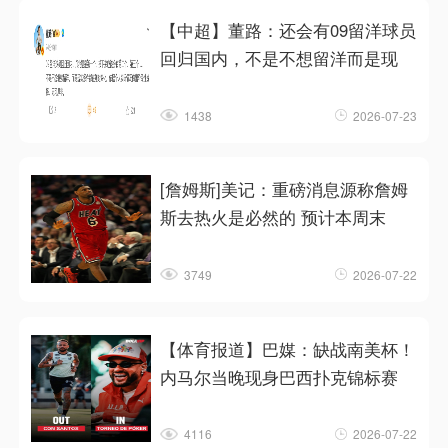
【中超】董路：还会有09留洋球员
回归国内，不是不想留洋而是现
1438
2026-07-23
[詹姆斯]美记：重磅消息源称詹姆
斯去热火是必然的 预计本周末
3749
2026-07-22
【体育报道】巴媒：缺战南美杯！
内马尔当晚现身巴西扑克锦标赛
4116
2026-07-22