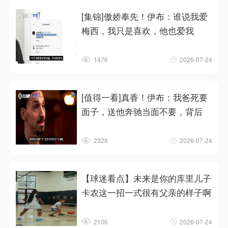
[集锦]傲娇奉先！伊布：谁说我爱
梅西，我只是喜欢，他也爱我
1476
2026-07-24
[值得一看]真香！伊布：我爸死要
面子，送他奔驰当面不要，背后
2328
2026-07-24
【球迷看点】未来是你的库里儿子
卡农这一招一式很有父亲的样子啊
2106
2026-07-24