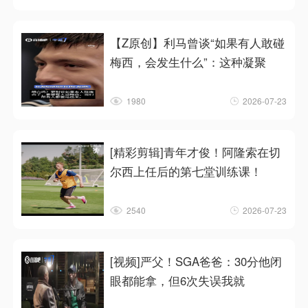
【Z原创】利马曾谈“如果有人敢碰
梅西，会发生什么”：这种凝聚
1980
2026-07-23
[精彩剪辑]青年才俊！阿隆索在切
尔西上任后的第七堂训练课！
2540
2026-07-23
[视频]严父！SGA爸爸：30分他闭
眼都能拿，但6次失误我就