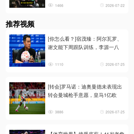
1466
2026-07-22
推荐视频
[你怎么看？]宿茂臻：阿尔瓦罗、
谢文能下周跟队训练，李源一八
1110
2026-07-25
[转会]罗马诺：迪奥曼德未表现出
转会曼城枪手意愿，皇马1亿欧
3886
2026-07-25