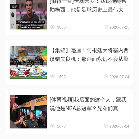
[值得一看]卡塞米罗：我期待能帮
助梅西，他是足球历史上最伟大
3056
2026-07-25
【集锦】毫厘！阿根廷大将塞内西
谈错失良机：那画面永远不会从脑
1598
2026-07-24
[体育视频]我后面的这个人，跟我
说他是NBA总冠军？兄弟们真
2670
2026-07-24