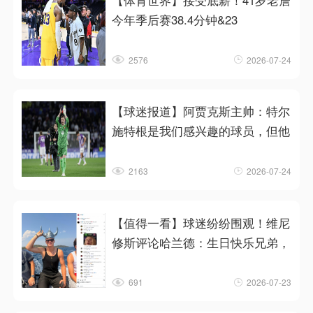
【体育世界】接受底薪！41岁老詹
今年季后赛38.4分钟&23
2576
2026-07-24
【球迷报道】阿贾克斯主帅：特尔
施特根是我们感兴趣的球员，但他
2163
2026-07-24
【值得一看】球迷纷纷围观！维尼
修斯评论哈兰德：生日快乐兄弟，
691
2026-07-23