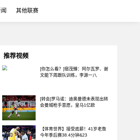
新闻
其他联赛
推荐视频
[你怎么看？]宿茂臻：阿尔瓦罗、谢
文能下周跟队训练，李源一八
[转会]罗马诺：迪奥曼德未表现出转
会曼城枪手意愿，皇马1亿欧
【体育世界】接受底薪！41岁老詹
今年季后赛38.4分钟&23