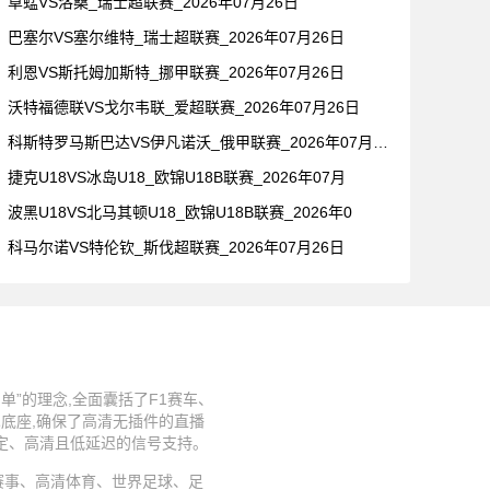
草蜢VS洛桑_瑞士超联赛_2026年07月26日
巴塞尔VS塞尔维特_瑞士超联赛_2026年07月26日
利恩VS斯托姆加斯特_挪甲联赛_2026年07月26日
沃特福德联VS戈尔韦联_爱超联赛_2026年07月26日
科斯特罗马斯巴达VS伊凡诺沃_俄甲联赛_2026年07月26
捷克U18VS冰岛U18_欧锦U18B联赛_2026年07月
波黑U18VS北马其顿U18_欧锦U18B联赛_2026年0
科马尔诺VS特伦钦_斯伐超联赛_2026年07月26日
”的理念,全面囊括了F1赛车、
术底座,确保了高清无插件的直播
稳定、高清且低延迟的信号支持。
、足球赛事、高清体育、世界足球、足