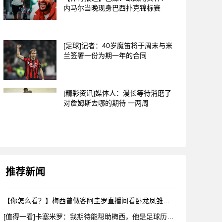
内马尔当晚现身巴西扑克锦标赛
[足球]记者：40岁魔笛将于周末与米
兰签署一份为期一年的合同
[精彩资讯]媒体人：漫长等待消磨了
对詹姆斯去哪的期待 一两周
推荐新闻
【你怎么看？】梅西曾做客阿圭罗直播间看卧龙凤雏，戈麦斯自比小
[值得一看]卡塞米罗：我期待能帮助梅西，他是足球历史上最伟大