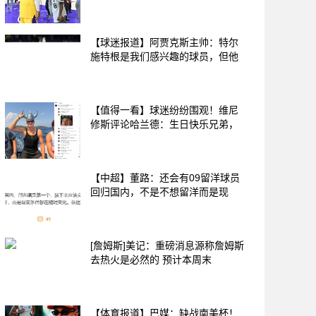
【球迷报道】阿贾克斯主帅：特尔
施特根是我们感兴趣的球员，但他
【值得一看】球迷纷纷围观！维尼
修斯评论哈兰德：生日快乐兄弟，
【中超】董路：还会有09留洋球员
回归国内，不是不想留洋而是现
[詹姆斯]美记：重磅消息源称詹姆斯
去热火是必然的 预计本周末
【体育报道】巴媒：缺战南美杯！