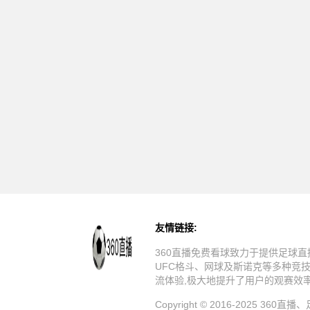
友情链接:
360直播免费看球致力于提供足球直
UFC格斗、网球及斯诺克等多种竞
流体验,极大地提升了用户的观赛效
Copyright © 2016-20