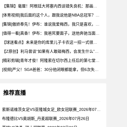
【集锦】毫厘！阿根廷大将塞内西谈错失良机：那画面永远不会从脑
[体育视频]我后面的这个人，跟我说他是NBA总冠军？兄弟们真
[集锦]傲娇奉先！伊布：谁说我爱梅西，我只是喜欢，他也爱我
[值得一看]真香！伊布：我爸死要面子，送他奔驰当面不要，背后
【球迷看点】未来是你的库里儿子卡农这一招一式很有父亲的样子啊
【Z原创】利马曾谈“如果有人敢碰梅西，会发生什么”：这种凝聚
[精彩剪辑]青年才俊！阿隆索在切尔西上任后的第七堂训练课！
[视频]严父！SGA爸爸：30分他闭眼都能拿，但6次失误我就
推荐直播
索斯诺维茨女足VS亚隆城女足_欧女冠联赛_2026年07月2
布隆德比VS奥胡斯_丹麦超联赛_2026年07月26日