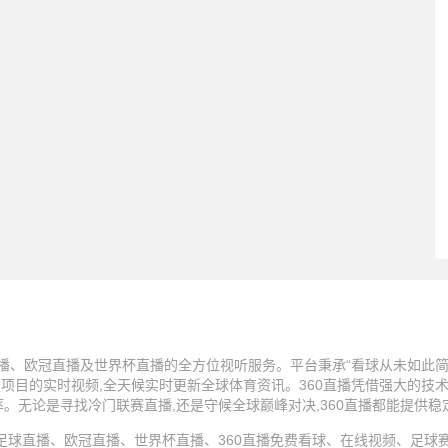
播、欧冠直播及世界杯直播的全方位视听服务。平台秉承“看球从未如此简单
技项目的实时视频,全天候实时更新全球体育资讯。360直播凭借强大的技
率。无论是寻找冷门联赛直播,还是守候全球巅峰对决,360直播都能提供
25 360直播、足球直播、欧冠直播、世界杯直播、360直播免费看球、在线视频