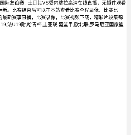
00分，国际友谊赛 : 土耳其VS委内瑞拉高清在线直播，无插件观看
更新。比赛结束后可以在本站查看比赛全程录像、比赛比
的最新赛事直播，比赛录像，比赛视频下载，精彩片段集锦
19,法U19附,哈青杯,圭亚联,葡篮甲,欧北联,罗马尼亚国家篮