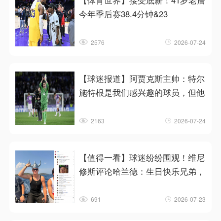
【体育世界】接受底薪！41岁老詹
今年季后赛38.4分钟&23
2576
2026-07-24
【球迷报道】阿贾克斯主帅：特尔
施特根是我们感兴趣的球员，但他
2163
2026-07-24
【值得一看】球迷纷纷围观！维尼
修斯评论哈兰德：生日快乐兄弟，
691
2026-07-23