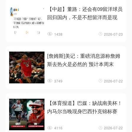
【中超】董路：还会有09留洋球员
回归国内，不是不想留洋而是现
1438
2026-07-23
[詹姆斯]美记：重磅消息源称詹姆
斯去热火是必然的 预计本周末
3749
2026-07-22
【体育报道】巴媒：缺战南美杯！
内马尔当晚现身巴西扑克锦标赛
4116
2026-07-22