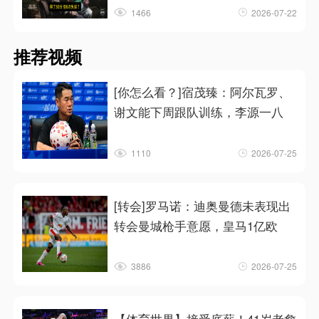
1466
2026-07-22
推荐视频
[你怎么看？]宿茂臻：阿尔瓦罗、
谢文能下周跟队训练，李源一八
1110
2026-07-25
[转会]罗马诺：迪奥曼德未表现出
转会曼城枪手意愿，皇马1亿欧
3886
2026-07-25