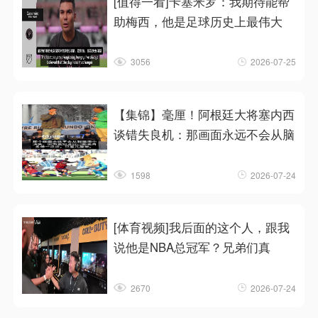
[值得一看]卡塞米罗：我期待能帮
助梅西，他是足球历史上最伟大
3056
2026-07-25
【集锦】毫厘！阿根廷大将塞内西
谈错失良机：那画面永远不会从脑
1598
2026-07-24
[体育视频]我后面的这个人，跟我
说他是NBA总冠军？兄弟们真
2670
2026-07-24