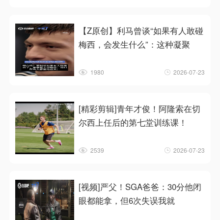
【Z原创】利马曾谈“如果有人敢碰
梅西，会发生什么”：这种凝聚
1980
2026-07-23
[精彩剪辑]青年才俊！阿隆索在切
尔西上任后的第七堂训练课！
2539
2026-07-23
[视频]严父！SGA爸爸：30分他闭
眼都能拿，但6次失误我就