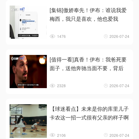
[集锦]傲娇奉先！伊布：谁说我爱
梅西，我只是喜欢，他也爱我
1476
2026-07-24
[值得一看]真香！伊布：我爸死要
面子，送他奔驰当面不要，背后
2328
2026-07-24
【球迷看点】未来是你的库里儿子
卡农这一招一式很有父亲的样子啊
2106
2026-07-24