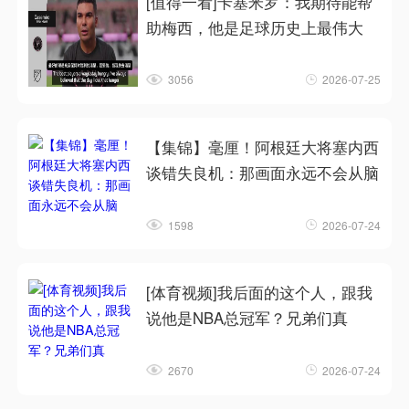
[值得一看]卡塞米罗：我期待能帮
助梅西，他是足球历史上最伟大
3056
2026-07-25
【集锦】毫厘！阿根廷大将塞内西
谈错失良机：那画面永远不会从脑
1598
2026-07-24
[体育视频]我后面的这个人，跟我
说他是NBA总冠军？兄弟们真
2670
2026-07-24