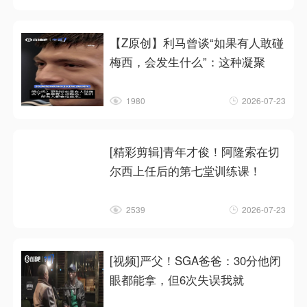
【Z原创】利马曾谈“如果有人敢碰
梅西，会发生什么”：这种凝聚
1980
2026-07-23
[精彩剪辑]青年才俊！阿隆索在切
尔西上任后的第七堂训练课！
2539
2026-07-23
[视频]严父！SGA爸爸：30分他闭
眼都能拿，但6次失误我就