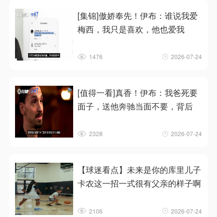
[集锦]傲娇奉先！伊布：谁说我爱
梅西，我只是喜欢，他也爱我
1476
2026-07-24
[值得一看]真香！伊布：我爸死要
面子，送他奔驰当面不要，背后
2328
2026-07-24
【球迷看点】未来是你的库里儿子
卡农这一招一式很有父亲的样子啊
2106
2026-07-24