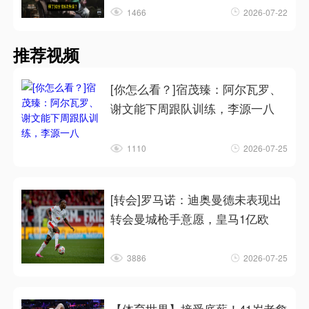
1466
2026-07-22
推荐视频
[你怎么看？]宿茂臻：阿尔瓦罗、
谢文能下周跟队训练，李源一八
1110
2026-07-25
[转会]罗马诺：迪奥曼德未表现出
转会曼城枪手意愿，皇马1亿欧
3886
2026-07-25