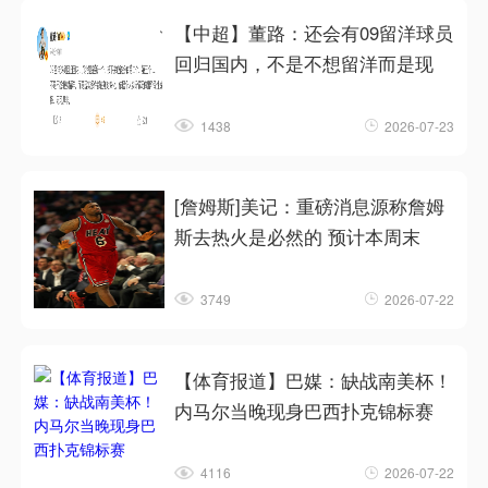
【中超】董路：还会有09留洋球员
回归国内，不是不想留洋而是现
1438
2026-07-23
[詹姆斯]美记：重磅消息源称詹姆
斯去热火是必然的 预计本周末
3749
2026-07-22
【体育报道】巴媒：缺战南美杯！
内马尔当晚现身巴西扑克锦标赛
4116
2026-07-22