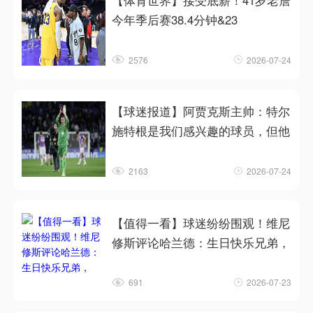
【体育世界】接受底薪！41岁老詹
今年季后赛38.4分钟&23
2576
2026-07-24
【球迷报道】阿贾克斯主帅：特尔
施特根是我们感兴趣的球员，但他
2163
2026-07-24
【值得一看】球迷纷纷围观！维尼
修斯评论哈兰德：生日快乐兄弟，
691
2026-07-23