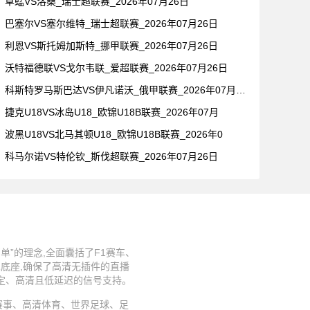
草蜢VS洛桑_瑞士超联赛_2026年07月26日
巴塞尔VS塞尔维特_瑞士超联赛_2026年07月26日
利恩VS斯托姆加斯特_挪甲联赛_2026年07月26日
沃特福德联VS戈尔韦联_爱超联赛_2026年07月26日
科斯特罗马斯巴达VS伊凡诺沃_俄甲联赛_2026年07月26
捷克U18VS冰岛U18_欧锦U18B联赛_2026年07月
波黑U18VS北马其顿U18_欧锦U18B联赛_2026年0
科马尔诺VS特伦钦_斯伐超联赛_2026年07月26日
”的理念,全面囊括了F1赛车、
术底座,确保了高清无插件的直播
稳定、高清且低延迟的信号支持。
、足球赛事、高清体育、世界足球、足