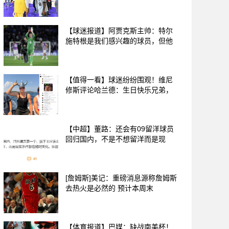
【球迷报道】阿贾克斯主帅：特尔
施特根是我们感兴趣的球员，但他
【值得一看】球迷纷纷围观！维尼
修斯评论哈兰德：生日快乐兄弟，
【中超】董路：还会有09留洋球员
回归国内，不是不想留洋而是现
[詹姆斯]美记：重磅消息源称詹姆斯
去热火是必然的 预计本周末
【体育报道】巴媒：缺战南美杯！