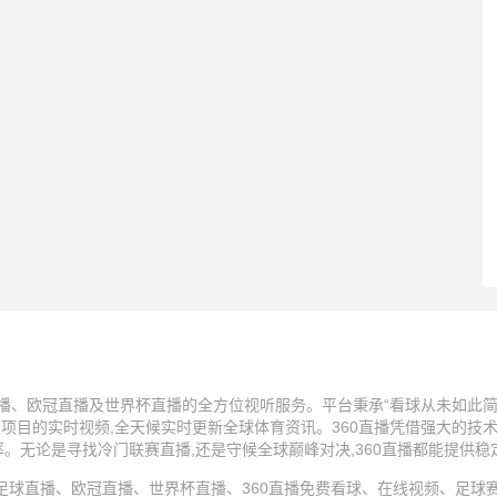
播、欧冠直播及世界杯直播的全方位视听服务。平台秉承“看球从未如此简单
技项目的实时视频,全天候实时更新全球体育资讯。360直播凭借强大的技
率。无论是寻找冷门联赛直播,还是守候全球巅峰对决,360直播都能提供
25 360直播、足球直播、欧冠直播、世界杯直播、360直播免费看球、在线视频