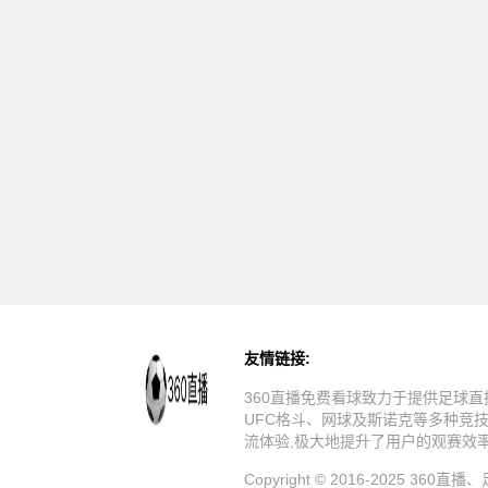
友情链接:
360直播免费看球致力于提供足球直
UFC格斗、网球及斯诺克等多种竞
流体验,极大地提升了用户的观赛效
Copyright © 2016-20