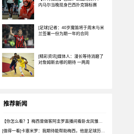
内马尔当晚现身巴西扑克锦标赛
[足球]记者：40岁魔笛将于周末与米
兰签署一份为期一年的合同
[精彩资讯]媒体人：漫长等待消磨了
对詹姆斯去哪的期待 一两周
推荐新闻
【你怎么看？】梅西曾做客阿圭罗直播间看卧龙凤雏，戈麦斯自比小
[值得一看]卡塞米罗：我期待能帮助梅西，他是足球历史上最伟大