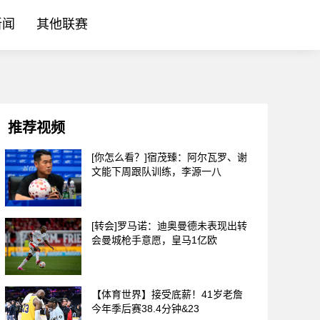
新闻
其他联赛
推荐视频
[你怎么看？]宿茂臻：阿尔瓦罗、谢
文能下周跟队训练，李源一八
[转会]罗马诺：迪奥曼德未表现出转
会曼城枪手意愿，皇马1亿欧
【体育世界】接受底薪！41岁老詹
今年季后赛38.4分钟&23