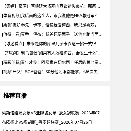
【集锦】毫厘！阿根廷大将塞内西谈错失良机：那画面永远不会从脑
[体育视频]我后面的这个人，跟我说他是NBA总冠军？兄弟们真
[集锦]傲娇奉先！伊布：谁说我爱梅西，我只是喜欢，他也爱我
[值得一看]真香！伊布：我爸死要面子，送他奔驰当面不要，背后
【球迷看点】未来是你的库里儿子卡农这一招一式很有父亲的样子啊
【Z原创】利马曾谈“如果有人敢碰梅西，会发生什么”：这种凝聚
[精彩剪辑]青年才俊！阿隆索在切尔西上任后的第七堂训练课！
[视频]严父！SGA爸爸：30分他闭眼都能拿，但6次失误我就
推荐直播
索斯诺维茨女足VS亚隆城女足_欧女冠联赛_2026年07月2
布隆德比VS奥胡斯_丹麦超联赛_2026年07月26日