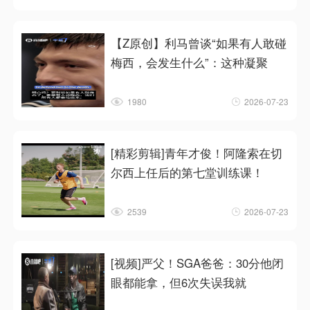
【Z原创】利马曾谈“如果有人敢碰
梅西，会发生什么”：这种凝聚
1980
2026-07-23
[精彩剪辑]青年才俊！阿隆索在切
尔西上任后的第七堂训练课！
2539
2026-07-23
[视频]严父！SGA爸爸：30分他闭
眼都能拿，但6次失误我就