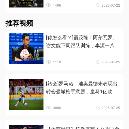
1466
2026-07-22
推荐视频
[你怎么看？]宿茂臻：阿尔瓦罗、
谢文能下周跟队训练，李源一八
1110
2026-07-25
[转会]罗马诺：迪奥曼德未表现出
转会曼城枪手意愿，皇马1亿欧
3886
2026-07-25