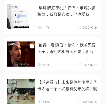
[集锦]傲娇奉先！伊布：谁说我爱
梅西，我只是喜欢，他也爱我
1476
2026-07-24
[值得一看]真香！伊布：我爸死要
面子，送他奔驰当面不要，背后
2328
2026-07-24
【球迷看点】未来是你的库里儿子
卡农这一招一式很有父亲的样子啊
2106
2026-07-24