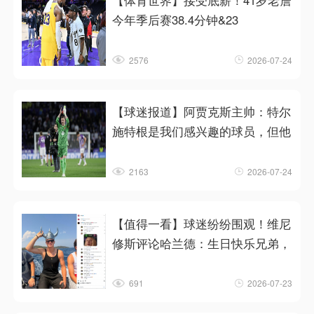
【体育世界】接受底薪！41岁老詹
今年季后赛38.4分钟&23
2576
2026-07-24
【球迷报道】阿贾克斯主帅：特尔
施特根是我们感兴趣的球员，但他
2163
2026-07-24
【值得一看】球迷纷纷围观！维尼
修斯评论哈兰德：生日快乐兄弟，
691
2026-07-23