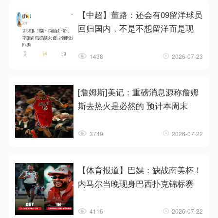
【中超】董路：还会有09留洋球员
回归国内，不是不想留洋而是现
1438
2026-07-23
[詹姆斯]美记：重磅消息源称詹姆
斯去热火是必然的 预计本周末
3749
2026-07-22
【体育报道】巴媒：缺战南美杯！
内马尔当晚现身巴西扑克锦标赛
4116
2026-07-22