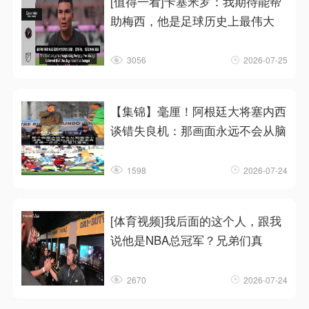
[值得一看]卡塞米罗：我期待能帮
助梅西，他是足球历史上最伟大
3056
2026-07-25
【集锦】毫厘！阿根廷大将塞内西
谈错失良机：那画面永远不会从脑
1598
2026-07-24
[体育视频]我后面的这个人，跟我
说他是NBA总冠军？兄弟们真
2670
2026-07-24