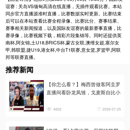
谊赛 : 关岛VS缅甸高清在线直播，无插件观看比赛。本站
同步官方直播源准时直播，比赛数据实时更新。比赛结束
后可以在本站查看比赛全程录像、比赛比分、赛事结果、
赛事相关新闻报道，以及国际友谊赛的最新赛事直播，比
赛录像，比赛视频下载，精彩片段集锦等。同时还提供英
南杯,阿女锦,土U18,BRICS杯,蒙古女联,澳维女超,塞尔女
甲,韩联盟,捷U19,港女杯,中台T1联赛,意女篮,罗篮甲,阿联
邦等联赛直播。
推荐新闻
【你怎么看？】梅西曾做客阿圭罗
直播间看卧龙凤雏，戈麦斯自比小
4602
2026-07-25