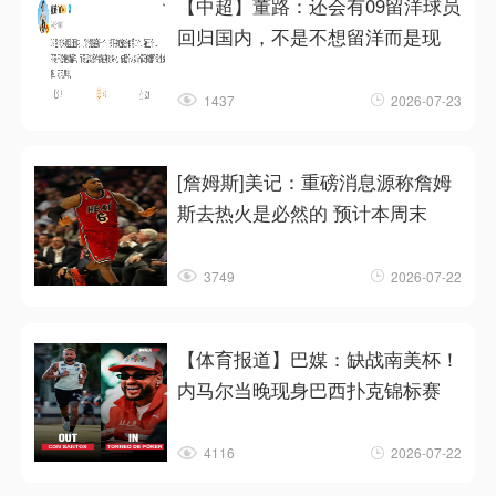
【中超】董路：还会有09留洋球员
回归国内，不是不想留洋而是现
1437
2026-07-23
[詹姆斯]美记：重磅消息源称詹姆
斯去热火是必然的 预计本周末
3749
2026-07-22
【体育报道】巴媒：缺战南美杯！
内马尔当晚现身巴西扑克锦标赛
4116
2026-07-22