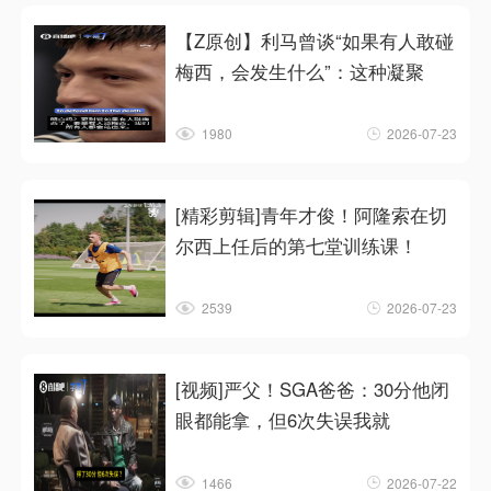
【Z原创】利马曾谈“如果有人敢碰
梅西，会发生什么”：这种凝聚
1980
2026-07-23
[精彩剪辑]青年才俊！阿隆索在切
尔西上任后的第七堂训练课！
2539
2026-07-23
[视频]严父！SGA爸爸：30分他闭
眼都能拿，但6次失误我就
1466
2026-07-22