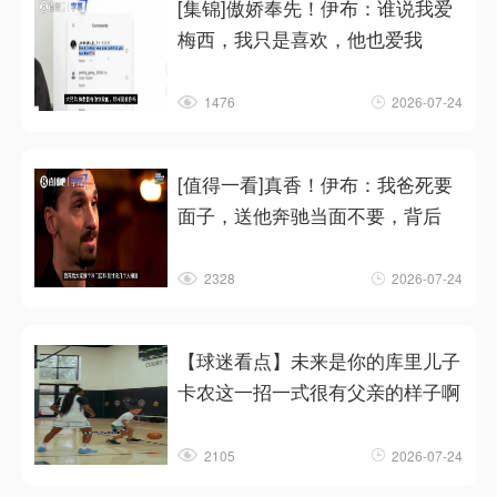
[集锦]傲娇奉先！伊布：谁说我爱
梅西，我只是喜欢，他也爱我
1476
2026-07-24
[值得一看]真香！伊布：我爸死要
面子，送他奔驰当面不要，背后
2328
2026-07-24
【球迷看点】未来是你的库里儿子
卡农这一招一式很有父亲的样子啊
2105
2026-07-24