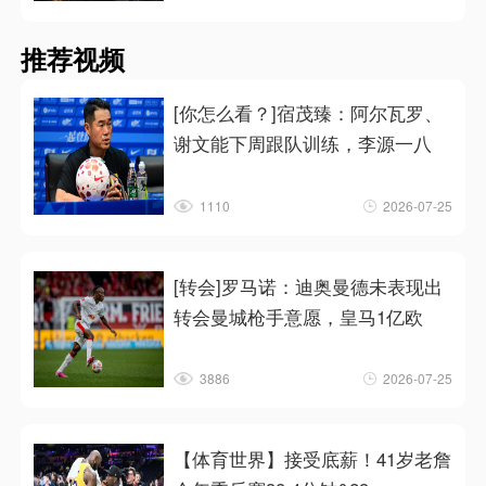
推荐视频
[你怎么看？]宿茂臻：阿尔瓦罗、
谢文能下周跟队训练，李源一八
1110
2026-07-25
[转会]罗马诺：迪奥曼德未表现出
转会曼城枪手意愿，皇马1亿欧
3886
2026-07-25
【体育世界】接受底薪！41岁老詹