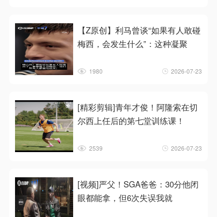
【Z原创】利马曾谈“如果有人敢碰
梅西，会发生什么”：这种凝聚
1980
2026-07-23
[精彩剪辑]青年才俊！阿隆索在切
尔西上任后的第七堂训练课！
2539
2026-07-23
[视频]严父！SGA爸爸：30分他闭
眼都能拿，但6次失误我就