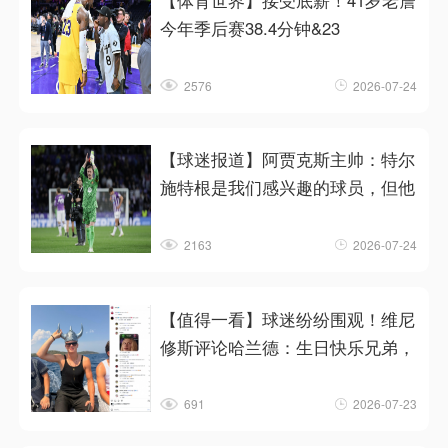
【体育世界】接受底薪！41岁老詹
今年季后赛38.4分钟&23
2576
2026-07-24
【球迷报道】阿贾克斯主帅：特尔
施特根是我们感兴趣的球员，但他
2163
2026-07-24
【值得一看】球迷纷纷围观！维尼
修斯评论哈兰德：生日快乐兄弟，
691
2026-07-23