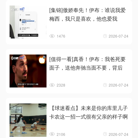
[集锦]傲娇奉先！伊布：谁说我爱
梅西，我只是喜欢，他也爱我
1476
2026-07-24
[值得一看]真香！伊布：我爸死要
面子，送他奔驰当面不要，背后
2328
2026-07-24
【球迷看点】未来是你的库里儿子
卡农这一招一式很有父亲的样子啊
2106
2026-07-24