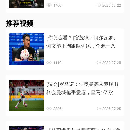
1466
2026-07-22
推荐视频
[你怎么看？]宿茂臻：阿尔瓦罗、
谢文能下周跟队训练，李源一八
1110
2026-07-25
[转会]罗马诺：迪奥曼德未表现出
转会曼城枪手意愿，皇马1亿欧
3886
2026-07-25