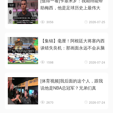
[值得一看]卡塞米罗：我期待能帮
助梅西，他是足球历史上最伟大
3056
2026-07-25
【集锦】毫厘！阿根廷大将塞内西
谈错失良机：那画面永远不会从脑
1598
2026-07-24
[体育视频]我后面的这个人，跟我
说他是NBA总冠军？兄弟们真
2670
2026-07-24