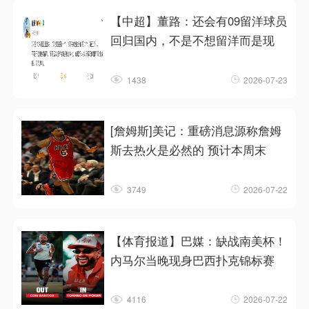
【中超】董路：还会有09留洋球员
回归国内，不是不想留洋而是现
1438
2026-07-23
[詹姆斯]美记：重磅消息源称詹姆
斯去热火是必然的 预计本周末
3749
2026-07-22
【体育报道】巴媒：缺战南美杯！
内马尔当晚现身巴西扑克锦标赛
4116
2026-07-22