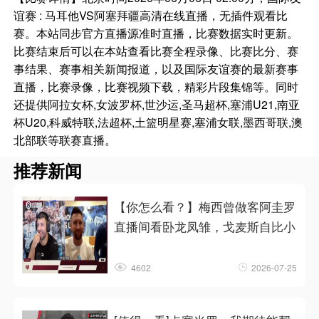
谊赛 : 马耳他VS阿塞拜疆高清在线直播，无插件观看比
赛。本站同步官方直播源准时直播，比赛数据实时更新。
比赛结束后可以在本站查看比赛全程录像、比赛比分、赛
事结果、赛事相关新闻报道，以及国际友谊赛的最新赛事
直播，比赛录像，比赛视频下载，精彩片段集锦等。同时
还提供阿拉女杯,女波罗杯,世沙运,圣马超杯,塞浦U21,南亚
杯U20,科威特联,法超杯,土篮明星赛,塞浦女联,墨西哥联,澳
北部联等联赛直播。
推荐新闻
【你怎么看？】梅西曾做客阿圭罗
直播间看卧龙凤雏，戈麦斯自比小
4602
2026-07-25