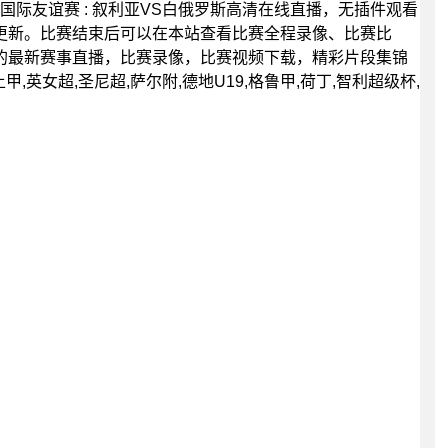
00分，国际友谊赛 : 叙利亚VS白俄罗斯高清在线直播，无插件观看
更新。比赛结束后可以在本站查看比赛全程录像、比赛比
的最新赛事直播，比赛录像，比赛视频下载，精彩片段集锦
甲,英女超,圣尼超,萨尔附,德地U19,格鲁甲,荷丁,智利超级杯,