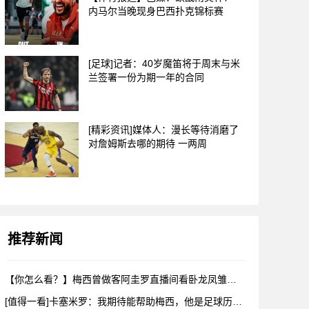
内马尔当晚现身巴西扑克锦标赛
[足球]记者：40岁魔笛将于周末与米
兰签署一份为期一年的合同
[精彩资讯]媒体人：漫长等待消磨了
对詹姆斯去哪的期待 一两周
推荐新闻
【你怎么看？】梅西曾做客阿圭罗直播间看卧龙凤雏，戈麦斯自比小
[值得一看]卡塞米罗：我期待能帮助梅西，他是足球历史上最伟大