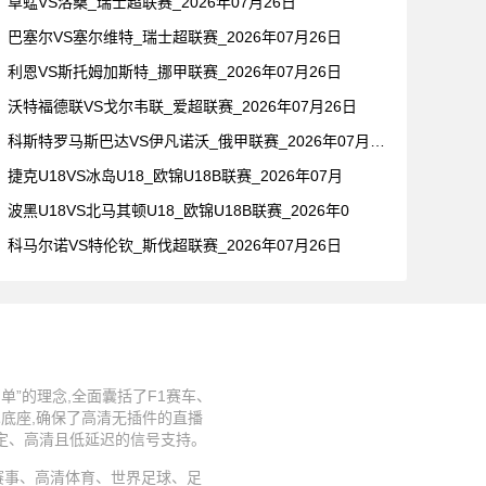
草蜢VS洛桑_瑞士超联赛_2026年07月26日
巴塞尔VS塞尔维特_瑞士超联赛_2026年07月26日
利恩VS斯托姆加斯特_挪甲联赛_2026年07月26日
沃特福德联VS戈尔韦联_爱超联赛_2026年07月26日
科斯特罗马斯巴达VS伊凡诺沃_俄甲联赛_2026年07月26
捷克U18VS冰岛U18_欧锦U18B联赛_2026年07月
波黑U18VS北马其顿U18_欧锦U18B联赛_2026年0
科马尔诺VS特伦钦_斯伐超联赛_2026年07月26日
”的理念,全面囊括了F1赛车、
术底座,确保了高清无插件的直播
稳定、高清且低延迟的信号支持。
、足球赛事、高清体育、世界足球、足