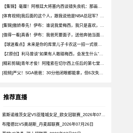
【集锦】毫厘！阿根廷大将塞内西谈错失良机：那画面永远不会从脑
[体育视频]我后面的这个人，跟我说他是NBA总冠军？兄弟们真
[集锦]傲娇奉先！伊布：谁说我爱梅西，我只是喜欢，他也爱我
[值得一看]真香！伊布：我爸死要面子，送他奔驰当面不要，背后
【球迷看点】未来是你的库里儿子卡农这一招一式很有父亲的样子啊
【Z原创】利马曾谈“如果有人敢碰梅西，会发生什么”：这种凝聚
[精彩剪辑]青年才俊！阿隆索在切尔西上任后的第七堂训练课！
[视频]严父！SGA爸爸：30分他闭眼都能拿，但6次失误我就
推荐直播
索斯诺维茨女足VS亚隆城女足_欧女冠联赛_2026年07月2
布隆德比VS奥胡斯_丹麦超联赛_2026年07月26日