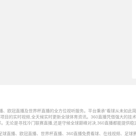
播、欧冠直播及世界杯直播的全方位视听服务。平台秉承“看球从未如此简单
技项目的实时视频,全天候实时更新全球体育资讯。360直播凭借强大的技
率。无论是寻找冷门联赛直播,还是守候全球巅峰对决,360直播都能提供
25 360直播、足球直播、欧冠直播、世界杯直播、360直播免费看球、在线视频