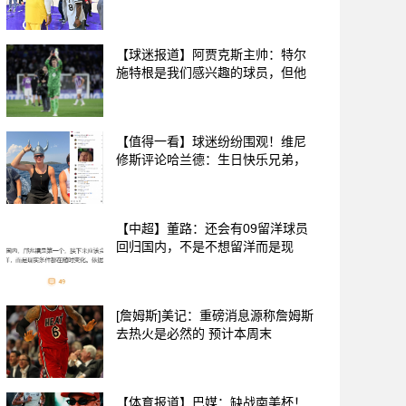
【球迷报道】阿贾克斯主帅：特尔
施特根是我们感兴趣的球员，但他
【值得一看】球迷纷纷围观！维尼
修斯评论哈兰德：生日快乐兄弟，
【中超】董路：还会有09留洋球员
回归国内，不是不想留洋而是现
[詹姆斯]美记：重磅消息源称詹姆斯
去热火是必然的 预计本周末
【体育报道】巴媒：缺战南美杯！