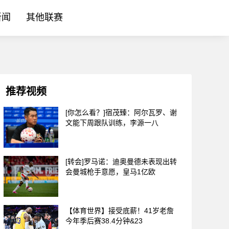
新闻
其他联赛
推荐视频
[你怎么看？]宿茂臻：阿尔瓦罗、谢
文能下周跟队训练，李源一八
[转会]罗马诺：迪奥曼德未表现出转
会曼城枪手意愿，皇马1亿欧
【体育世界】接受底薪！41岁老詹
今年季后赛38.4分钟&23