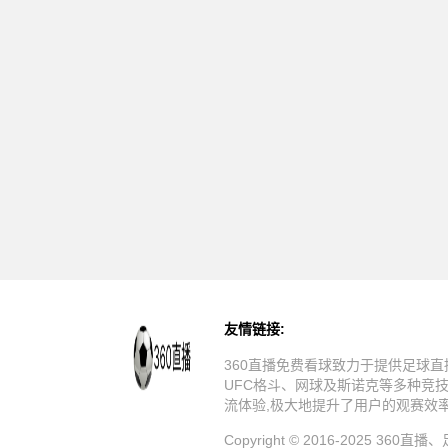
友情链接:
360直播免费看球致力于提供足球直
UFC格斗、网球及斯诺克等多种竞
流体验,极大地提升了用户的观赛效
Copyright © 2016-20