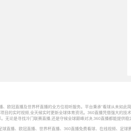
播、欧冠直播及世界杯直播的全方位视听服务。平台秉承“看球从未如此简单
技项目的实时视频,全天候实时更新全球体育资讯。360直播凭借强大的技
率。无论是寻找冷门联赛直播,还是守候全球巅峰对决,360直播都能提供
25 360直播、足球直播、欧冠直播、世界杯直播、360直播免费看球、在线视频