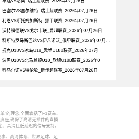
草蜢VS洛桑_瑞士超联赛_2026年07月26日
巴塞尔VS塞尔维特_瑞士超联赛_2026年07月26日
利恩VS斯托姆加斯特_挪甲联赛_2026年07月26日
沃特福德联VS戈尔韦联_爱超联赛_2026年07月26日
科斯特罗马斯巴达VS伊凡诺沃_俄甲联赛_2026年07月26
捷克U18VS冰岛U18_欧锦U18B联赛_2026年07月
波黑U18VS北马其顿U18_欧锦U18B联赛_2026年0
科马尔诺VS特伦钦_斯伐超联赛_2026年07月26日
”的理念,全面囊括了F1赛车、
术底座,确保了高清无插件的直播
稳定、高清且低延迟的信号支持。
、足球赛事、高清体育、世界足球、足