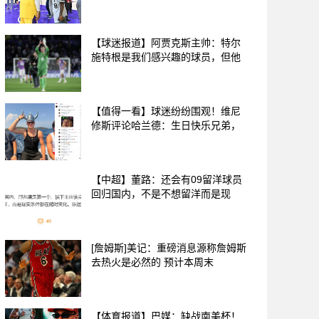
【球迷报道】阿贾克斯主帅：特尔
施特根是我们感兴趣的球员，但他
【值得一看】球迷纷纷围观！维尼
修斯评论哈兰德：生日快乐兄弟，
【中超】董路：还会有09留洋球员
回归国内，不是不想留洋而是现
[詹姆斯]美记：重磅消息源称詹姆斯
去热火是必然的 预计本周末
【体育报道】巴媒：缺战南美杯！