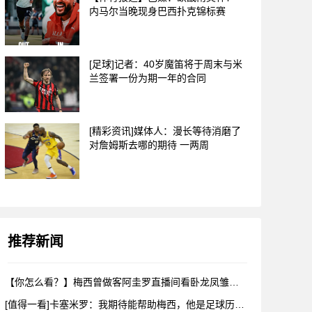
内马尔当晚现身巴西扑克锦标赛
[足球]记者：40岁魔笛将于周末与米
兰签署一份为期一年的合同
[精彩资讯]媒体人：漫长等待消磨了
对詹姆斯去哪的期待 一两周
推荐新闻
【你怎么看？】梅西曾做客阿圭罗直播间看卧龙凤雏，戈麦斯自比小
[值得一看]卡塞米罗：我期待能帮助梅西，他是足球历史上最伟大