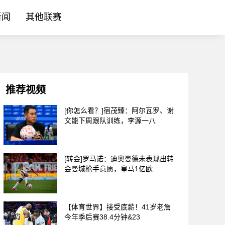
新闻
其他联赛
推荐视频
[你怎么看？]宿茂臻：阿尔瓦罗、谢
文能下周跟队训练，李源一八
[转会]罗马诺：迪奥曼德未表现出转
会曼城枪手意愿，皇马1亿欧
【体育世界】接受底薪！41岁老詹
今年季后赛38.4分钟&23