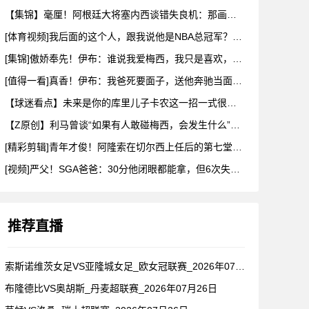
【集锦】毫厘！阿根廷大将塞内西谈错失良机：那画面永远不会从脑
[体育视频]我后面的这个人，跟我说他是NBA总冠军？兄弟们真
[集锦]傲娇奉先！伊布：谁说我爱梅西，我只是喜欢，他也爱我
[值得一看]真香！伊布：我爸死要面子，送他奔驰当面不要，背后
【球迷看点】未来是你的库里儿子卡农这一招一式很有父亲的样子啊
【Z原创】利马曾谈“如果有人敢碰梅西，会发生什么”：这种凝聚
[精彩剪辑]青年才俊！阿隆索在切尔西上任后的第七堂训练课！
[视频]严父！SGA爸爸：30分他闭眼都能拿，但6次失误我就
推荐直播
索斯诺维茨女足VS亚隆城女足_欧女冠联赛_2026年07月2
布隆德比VS奥胡斯_丹麦超联赛_2026年07月26日