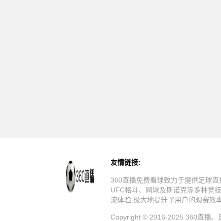
友情链接:
360直播免费看球致力于提供足球直
UFC格斗、网球及斯诺克等多种竞
流体验,极大地提升了用户的观赛效
Copyright © 2016-20