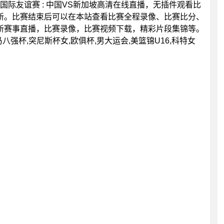
0分，国际友谊赛 : 中国VS新加坡高清在线直播，无插件观看比
新。比赛结束后可以在本站查看比赛全程录像、比赛比分、
新赛事直播，比赛录像，比赛视频下载，精彩片段集锦等。
马八强杯,突尼斯杯女,欧俱杯,男大运会,美篮锦U16,科特女