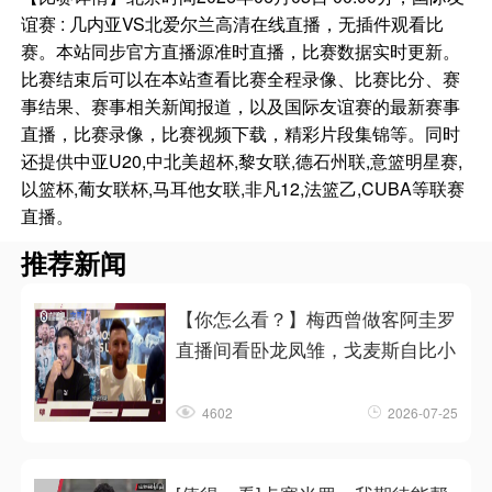
谊赛 : 几内亚VS北爱尔兰高清在线直播，无插件观看比
赛。本站同步官方直播源准时直播，比赛数据实时更新。
比赛结束后可以在本站查看比赛全程录像、比赛比分、赛
事结果、赛事相关新闻报道，以及国际友谊赛的最新赛事
直播，比赛录像，比赛视频下载，精彩片段集锦等。同时
还提供中亚U20,中北美超杯,黎女联,德石州联,意篮明星赛,
以篮杯,葡女联杯,马耳他女联,非凡12,法篮乙,CUBA等联赛
直播。
推荐新闻
【你怎么看？】梅西曾做客阿圭罗
直播间看卧龙凤雏，戈麦斯自比小
4602
2026-07-25