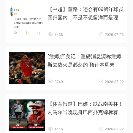
【中超】董路：还会有09留洋球员
回归国内，不是不想留洋而是现
1438
2026-07-23
[詹姆斯]美记：重磅消息源称詹姆
斯去热火是必然的 预计本周末
3749
2026-07-22
【体育报道】巴媒：缺战南美杯！
内马尔当晚现身巴西扑克锦标赛
4116
2026-07-22