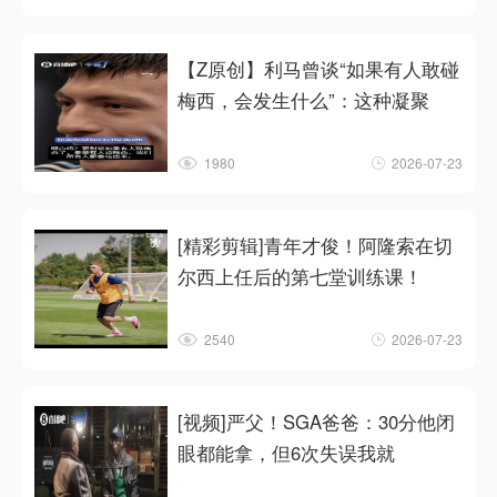
【Z原创】利马曾谈“如果有人敢碰
梅西，会发生什么”：这种凝聚
1980
2026-07-23
[精彩剪辑]青年才俊！阿隆索在切
尔西上任后的第七堂训练课！
2540
2026-07-23
[视频]严父！SGA爸爸：30分他闭
眼都能拿，但6次失误我就