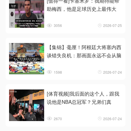
[值得一看]卡塞米罗：我期待能帮
助梅西，他是足球历史上最伟大
3056
2026-07-25
【集锦】毫厘！阿根廷大将塞内西
谈错失良机：那画面永远不会从脑
1598
2026-07-24
[体育视频]我后面的这个人，跟我
说他是NBA总冠军？兄弟们真
2670
2026-07-24