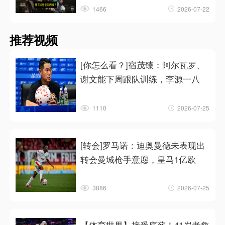
1466
2026-07-22
推荐视频
[你怎么看？]宿茂臻：阿尔瓦罗、
谢文能下周跟队训练，李源一八
1110
2026-07-25
[转会]罗马诺：迪奥曼德未表现出
转会曼城枪手意愿，皇马1亿欧
3886
2026-07-25