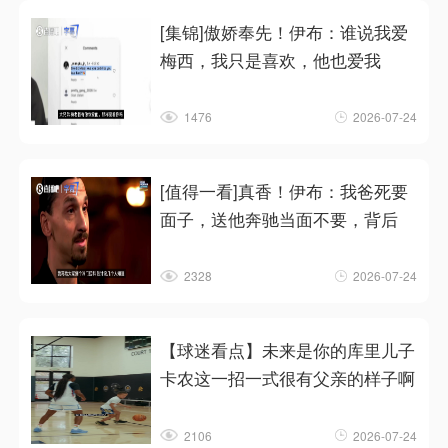
[集锦]傲娇奉先！伊布：谁说我爱
梅西，我只是喜欢，他也爱我
1476
2026-07-24
[值得一看]真香！伊布：我爸死要
面子，送他奔驰当面不要，背后
2328
2026-07-24
【球迷看点】未来是你的库里儿子
卡农这一招一式很有父亲的样子啊
2106
2026-07-24