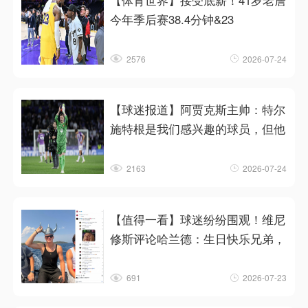
【体育世界】接受底薪！41岁老詹
今年季后赛38.4分钟&23
2576
2026-07-24
【球迷报道】阿贾克斯主帅：特尔
施特根是我们感兴趣的球员，但他
2163
2026-07-24
【值得一看】球迷纷纷围观！维尼
修斯评论哈兰德：生日快乐兄弟，
691
2026-07-23