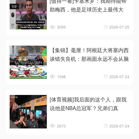
[值得一看]卡塞米罗：我期待能帮
助梅西，他是足球历史上最伟大
3056
2026-07-25
【集锦】毫厘！阿根廷大将塞内西
谈错失良机：那画面永远不会从脑
1598
2026-07-24
[体育视频]我后面的这个人，跟我
说他是NBA总冠军？兄弟们真
2670
2026-07-24