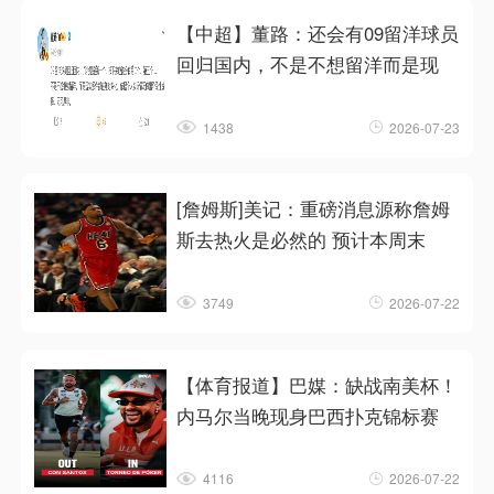
【中超】董路：还会有09留洋球员
回归国内，不是不想留洋而是现
1438
2026-07-23
[詹姆斯]美记：重磅消息源称詹姆
斯去热火是必然的 预计本周末
3749
2026-07-22
【体育报道】巴媒：缺战南美杯！
内马尔当晚现身巴西扑克锦标赛
4116
2026-07-22