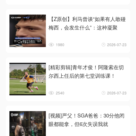
【Z原创】利马曾谈“如果有人敢碰
梅西，会发生什么”：这种凝聚
1980
2026-07-23
[精彩剪辑]青年才俊！阿隆索在切
尔西上任后的第七堂训练课！
2540
2026-07-23
[视频]严父！SGA爸爸：30分他闭
眼都能拿，但6次失误我就