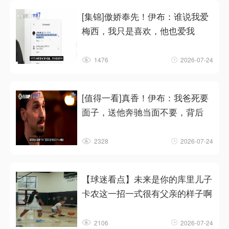
[集锦]傲娇奉先！伊布：谁说我爱
梅西，我只是喜欢，他也爱我
1476
2026-07-24
[值得一看]真香！伊布：我爸死要
面子，送他奔驰当面不要，背后
2328
2026-07-24
【球迷看点】未来是你的库里儿子
卡农这一招一式很有父亲的样子啊
2106
2026-07-24