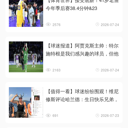
【体育世界】接受底薪！41岁老詹
今年季后赛38.4分钟&23
2576
2026-07-24
【球迷报道】阿贾克斯主帅：特尔
施特根是我们感兴趣的球员，但他
2163
2026-07-24
【值得一看】球迷纷纷围观！维尼
修斯评论哈兰德：生日快乐兄弟，
691
2026-07-23