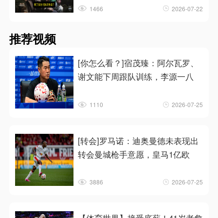
1466
2026-07-22
推荐视频
[你怎么看？]宿茂臻：阿尔瓦罗、
谢文能下周跟队训练，李源一八
1110
2026-07-25
[转会]罗马诺：迪奥曼德未表现出
转会曼城枪手意愿，皇马1亿欧
3886
2026-07-25