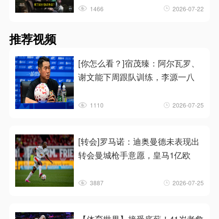
1466
2026-07-22
推荐视频
[你怎么看？]宿茂臻：阿尔瓦罗、
谢文能下周跟队训练，李源一八
1110
2026-07-25
[转会]罗马诺：迪奥曼德未表现出
转会曼城枪手意愿，皇马1亿欧
3887
2026-07-25