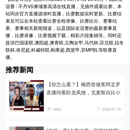
谊赛 : 不丹VS柬埔寨高清在线直播，无插件观看比赛。本
站同步官方直播源准时直播，比赛数据实时更新。比赛结
束后可以在本站查看比赛全程录像、比赛比分、赛事结
果、赛事相关新闻报道，以及国际友谊赛的最新赛事直
播，比赛录像，比赛视频下载，精彩片段集锦等。同时还
提供巴国诺联,澳阳超,澳青联,立陶女甲,马代杯,芬北联,拉冬
联杯,肯尼超,科威特联,刚果超,西篮甲,菲MPBL等联赛直
播。
推荐新闻
【你怎么看？】梅西曾做客阿圭罗
直播间看卧龙凤雏，戈麦斯自比小
4602
2026-07-25