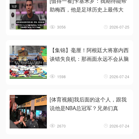
[值得一看]卡塞米罗：我期待能帮
助梅西，他是足球历史上最伟大
3056
2026-07-25
【集锦】毫厘！阿根廷大将塞内西
谈错失良机：那画面永远不会从脑
1598
2026-07-24
[体育视频]我后面的这个人，跟我
说他是NBA总冠军？兄弟们真
2670
2026-07-24