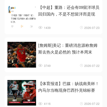
【中超】董路：还会有09留洋球员
回归国内，不是不想留洋而是现
1439
2026-07-23
[詹姆斯]美记：重磅消息源称詹姆
斯去热火是必然的 预计本周末
3749
2026-07-22
【体育报道】巴媒：缺战南美杯！
内马尔当晚现身巴西扑克锦标赛
4116
2026-07-22