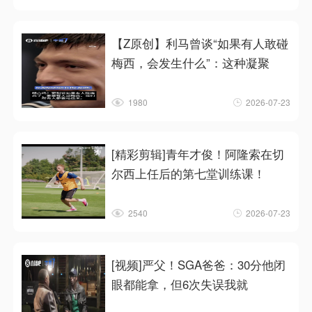
【Z原创】利马曾谈“如果有人敢碰
梅西，会发生什么”：这种凝聚
1980
2026-07-23
[精彩剪辑]青年才俊！阿隆索在切
尔西上任后的第七堂训练课！
2540
2026-07-23
[视频]严父！SGA爸爸：30分他闭
眼都能拿，但6次失误我就