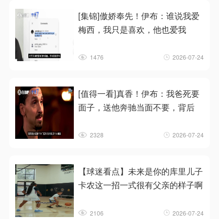
[集锦]傲娇奉先！伊布：谁说我爱
梅西，我只是喜欢，他也爱我
1476
2026-07-24
[值得一看]真香！伊布：我爸死要
面子，送他奔驰当面不要，背后
2328
2026-07-24
【球迷看点】未来是你的库里儿子
卡农这一招一式很有父亲的样子啊
2106
2026-07-24