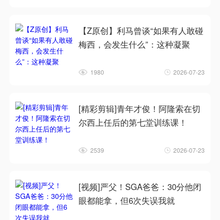
【Z原创】利马曾谈“如果有人敢碰
梅西，会发生什么”：这种凝聚
1980
2026-07-23
[精彩剪辑]青年才俊！阿隆索在切
尔西上任后的第七堂训练课！
2539
2026-07-23
[视频]严父！SGA爸爸：30分他闭
眼都能拿，但6次失误我就