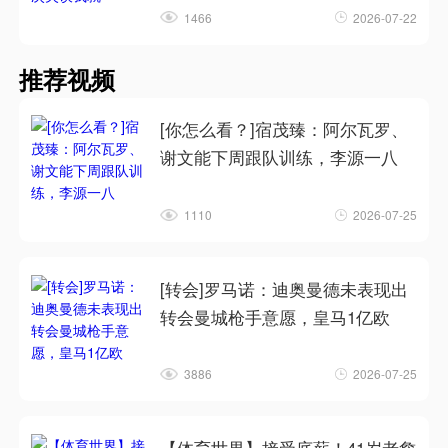
1466
2026-07-22
推荐视频
[你怎么看？]宿茂臻：阿尔瓦罗、
谢文能下周跟队训练，李源一八
1110
2026-07-25
[转会]罗马诺：迪奥曼德未表现出
转会曼城枪手意愿，皇马1亿欧
3886
2026-07-25