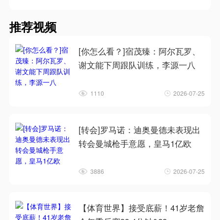
推荐视频
[你怎么看？]宿茂臻：阿尔瓦罗、
谢文能下周跟队训练，李源一八
1110
2026-07-25
[转会]罗马诺：迪奥曼德未表现出
转会曼城枪手意愿，皇马1亿欧
3886
2026-07-25
【体育世界】接受底薪！41岁老詹