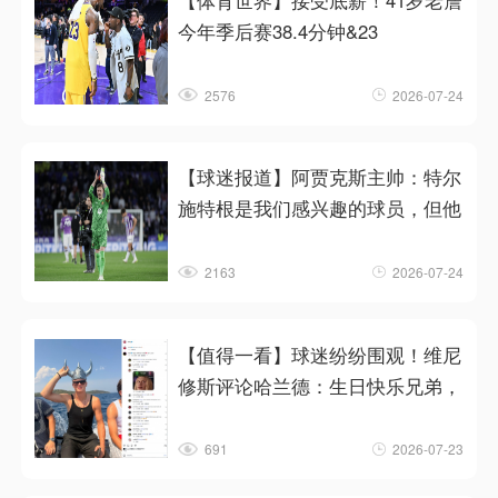
【体育世界】接受底薪！41岁老詹
今年季后赛38.4分钟&23
2576
2026-07-24
【球迷报道】阿贾克斯主帅：特尔
施特根是我们感兴趣的球员，但他
2163
2026-07-24
【值得一看】球迷纷纷围观！维尼
修斯评论哈兰德：生日快乐兄弟，
691
2026-07-23