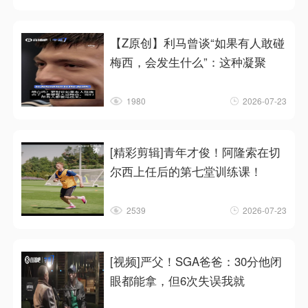
【Z原创】利马曾谈“如果有人敢碰
梅西，会发生什么”：这种凝聚
1980
2026-07-23
[精彩剪辑]青年才俊！阿隆索在切
尔西上任后的第七堂训练课！
2539
2026-07-23
[视频]严父！SGA爸爸：30分他闭
眼都能拿，但6次失误我就