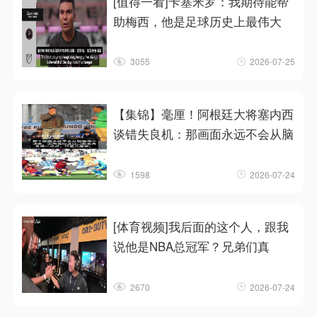
[值得一看]卡塞米罗：我期待能帮
助梅西，他是足球历史上最伟大
3055
2026-07-25
【集锦】毫厘！阿根廷大将塞内西
谈错失良机：那画面永远不会从脑
1598
2026-07-24
[体育视频]我后面的这个人，跟我
说他是NBA总冠军？兄弟们真
2670
2026-07-24