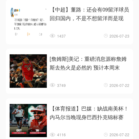
【中超】董路：还会有09留洋球员
回归国内，不是不想留洋而是现
1437
2026-07-23
[詹姆斯]美记：重磅消息源称詹姆
斯去热火是必然的 预计本周末
3749
2026-07-22
【体育报道】巴媒：缺战南美杯！
内马尔当晚现身巴西扑克锦标赛
4116
2026-07-22