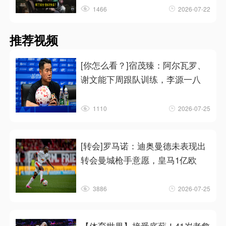
1466
2026-07-22
推荐视频
[你怎么看？]宿茂臻：阿尔瓦罗、
谢文能下周跟队训练，李源一八
1110
2026-07-25
[转会]罗马诺：迪奥曼德未表现出
转会曼城枪手意愿，皇马1亿欧
3886
2026-07-25