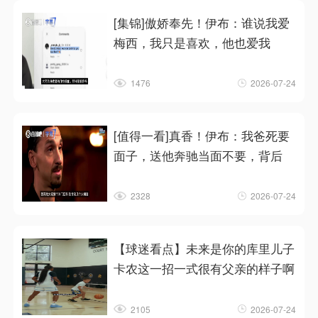
[集锦]傲娇奉先！伊布：谁说我爱
梅西，我只是喜欢，他也爱我
1476
2026-07-24
[值得一看]真香！伊布：我爸死要
面子，送他奔驰当面不要，背后
2328
2026-07-24
【球迷看点】未来是你的库里儿子
卡农这一招一式很有父亲的样子啊
2105
2026-07-24