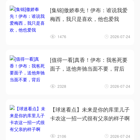
[集锦]傲娇奉先！伊布：谁说我爱
梅西，我只是喜欢，他也爱我
1476
2026-07-24
[值得一看]真香！伊布：我爸死要
面子，送他奔驰当面不要，背后
2328
2026-07-24
【球迷看点】未来是你的库里儿子
卡农这一招一式很有父亲的样子啊
2106
2026-07-24