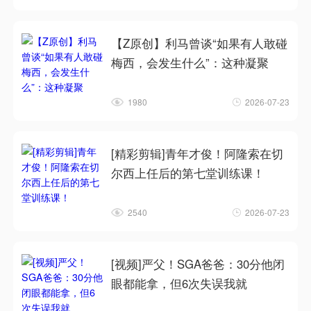
【Z原创】利马曾谈“如果有人敢碰
梅西，会发生什么”：这种凝聚
1980
2026-07-23
[精彩剪辑]青年才俊！阿隆索在切
尔西上任后的第七堂训练课！
2540
2026-07-23
[视频]严父！SGA爸爸：30分他闭
眼都能拿，但6次失误我就