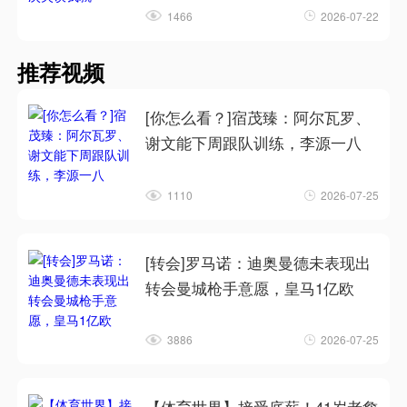
1466
2026-07-22
推荐视频
[你怎么看？]宿茂臻：阿尔瓦罗、
谢文能下周跟队训练，李源一八
1110
2026-07-25
[转会]罗马诺：迪奥曼德未表现出
转会曼城枪手意愿，皇马1亿欧
3886
2026-07-25