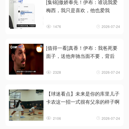
[集锦]傲娇奉先！伊布：谁说我爱
梅西，我只是喜欢，他也爱我
1476
2026-07-24
[值得一看]真香！伊布：我爸死要
面子，送他奔驰当面不要，背后
2328
2026-07-24
【球迷看点】未来是你的库里儿子
卡农这一招一式很有父亲的样子啊
2106
2026-07-24