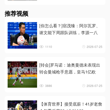
推荐视频
[你怎么看？]宿茂臻：阿尔瓦罗、
谢文能下周跟队训练，李源一八
1110
2026-07-25
[转会]罗马诺：迪奥曼德未表现出
转会曼城枪手意愿，皇马1亿欧
3886
2026-07-25
【体育世界】接受底薪！41岁老詹