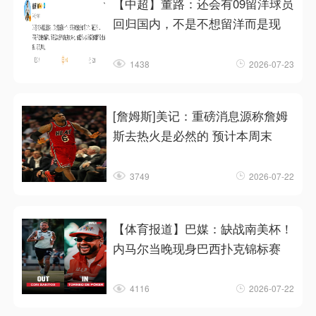
【中超】董路：还会有09留洋球员
回归国内，不是不想留洋而是现
1438
2026-07-23
[詹姆斯]美记：重磅消息源称詹姆
斯去热火是必然的 预计本周末
3749
2026-07-22
【体育报道】巴媒：缺战南美杯！
内马尔当晚现身巴西扑克锦标赛
4116
2026-07-22