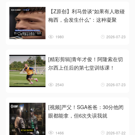
【Z原创】利马曾谈“如果有人敢碰
梅西，会发生什么”：这种凝聚
1980
2026-07-23
[精彩剪辑]青年才俊！阿隆索在切
尔西上任后的第七堂训练课！
2540
2026-07-23
[视频]严父！SGA爸爸：30分他闭
眼都能拿，但6次失误我就
1466
2026-07-22